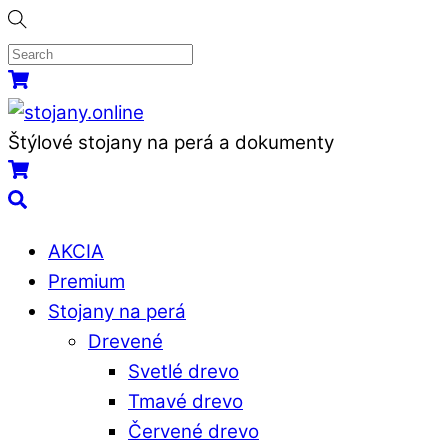
Skip
to
content
Menu
Košík
Štýlové stojany na perá a dokumenty
Košík
Search
AKCIA
Premium
Stojany na perá
Drevené
Svetlé drevo
Tmavé drevo
Červené drevo