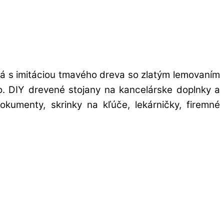
rá s imitáciou tmavého dreva so zlatým lemovaním
ovo. DIY drevené stojany na kancelárske doplnky a
kumenty, skrinky na kľúče, lekárničky, firemné