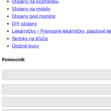
Stojany na kozmetiku
Stojany na mobily
Stojany pod monitor
DIY stojany
Lekárničky
–
Prenosné lekárničky, plastové l
Skrinky na kľúče
Úložné boxy
Pomocník