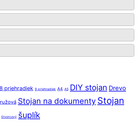
DIY stojan
Drevo
8 priehradiek
A4
9 priehradiek
A5
Stojan
Stojan na dokumenty
ružová
šuplík
štvorcový