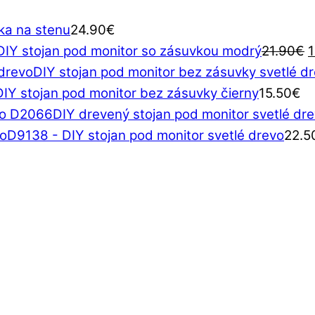
ka na stenu
24.90
€
DIY stojan pod monitor so zásuvkou modrý
21.90
€
1
c
DIY stojan pod monitor bez zásuvky svetlé d
b
DIY stojan pod monitor bez zásuvky čierny
15.50
€
2
DIY drevený stojan pod monitor svetlé d
D9138 - DIY stojan pod monitor svetlé drevo
22.5