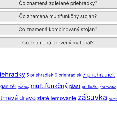
Čo znamená zdieľané priehradky?
Čo znamená multifunkčný stojan?
Čo znamená kombinovaný stojan?
Čo znamená drevený materiál?
riehradky
7 priehradiek
5 priehradiek
6 priehradiek
multifunkčný
plast
ganizér
podložka
moderný
pod monitor
zásuvka
tmavé drevo
zlaté lemovanie
čierny