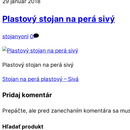
Close
Close
29
január
2018
Menu
Cart
Plastový stojan na perá sivý
stojanyonl
0
Plastový stojan na perá sivý
Stojan na perá plastový – Sivá
Pridaj komentár
Prepáčte, ale pred zanechaním komentára sa mu
Hľadať produkt