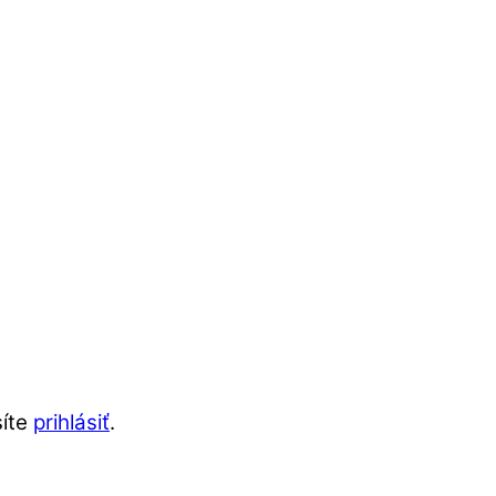
síte
prihlásiť
.