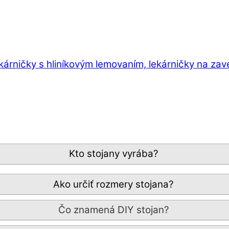
ekárničky s hliníkovým lemovaním, lekárničky na zav
Kto stojany vyrába?
Ako určiť rozmery stojana?
Čo znamená DIY stojan?