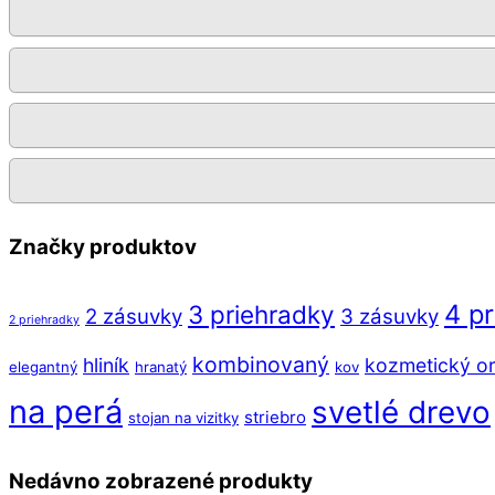
Značky produktov
4 p
3 priehradky
2 zásuvky
3 zásuvky
2 priehradky
kombinovaný
hliník
kozmetický or
elegantný
hranatý
kov
na perá
svetlé drevo
striebro
stojan na vizitky
Nedávno zobrazené produkty