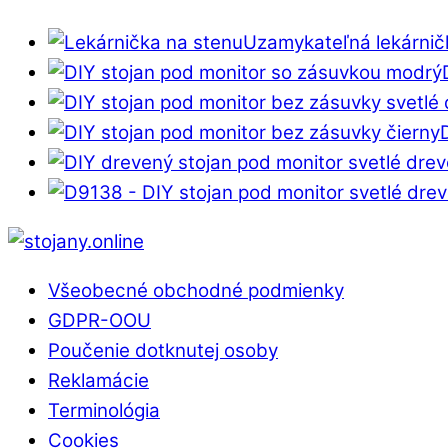
Uzamykateľná lekárnič
Back
To
Všeobecné obchodné podmienky
Top
GDPR-OOU
Poučenie dotknutej osoby
Reklamácie
Terminológia
Cookies