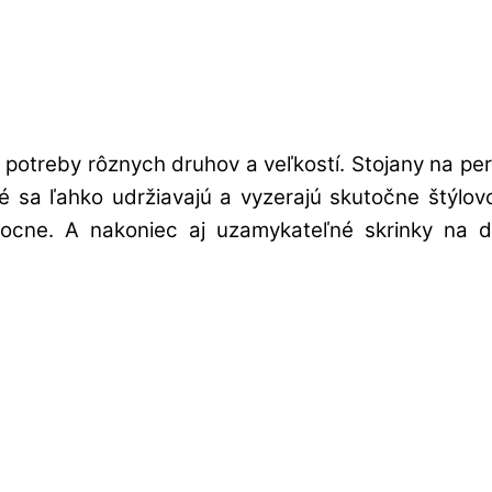
potreby rôznych druhov a veľkostí. Stojany na pe
oré sa ľahko udržiavajú a vyzerajú skutočne štýl
cne. A nakoniec aj uzamykateľné skrinky na do