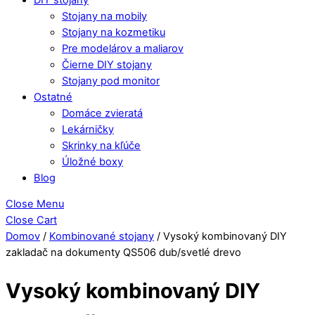
Stojany na mobily
Stojany na kozmetiku
Pre modelárov a maliarov
Čierne DIY stojany
Stojany pod monitor
Ostatné
Domáce zvieratá
Lekárničky
Skrinky na kľúče
Úložné boxy
Blog
Close Menu
Close Cart
Domov
/
Kombinované stojany
/ Vysoký kombinovaný DIY
zakladač na dokumenty QS506 dub/svetlé drevo
Vysoký kombinovaný DIY