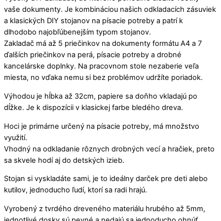
vaše dokumenty. Je kombináciou našich odkladacích zásuviek
a klasických DIY stojanov na písacie potreby a patrí k
dlhodobo najobľúbenejším typom stojanov.
Zakladač má až 5 priečinkov na dokumenty formátu A4 a 7
ďalších priečinkov na perá, písacie potreby a drobné
kancelárske doplnky. Na pracovnom stole nezaberie veľa
miesta, no vďaka nemu si bez problémov udržíte poriadok.
Výhodou je hĺbka až 32cm, papiere sa doňho vkladajú po
dĺžke. Je k dispozícii v klasickej farbe bledého dreva.
Hoci je primárne určený na písacie potreby, má množstvo
využití.
Vhodný na odkladanie rôznych drobných vecí a hračiek, preto
sa skvele hodí aj do detských izieb.
Stojan si vyskladáte sami, je to ideálny darček pre deti alebo
kutilov, jednoducho ľudí, ktorí sa radi hrajú.
Vyrobený z tvrdého dreveného materiálu hrubého až 5mm,
jednotlivé dosky sú pevné a nedajú sa jednoducho ohnúť