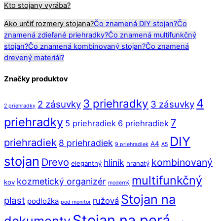
Kto stojany vyrába?
Ako určiť rozmery stojana?
Čo znamená DIY stojan?
Čo
znamená zdieľané priehradky?
Čo znamená multifunkčný
stojan?
Čo znamená kombinovaný stojan?
Čo znamená
drevený materiál?
Značky produktov
4
3 priehradky
2 zásuvky
3 zásuvky
2 priehradky
priehradky
7
5 priehradiek
6 priehradiek
DIY
priehradiek
8 priehradiek
A4
9 priehradiek
A5
stojan
Drevo
kombinovaný
hliník
elegantný
hranatý
multifunkčný
kozmetický organizér
kov
moderný
Stojan na
plast
ružová
podložka
pod monitor
Stojan na perá