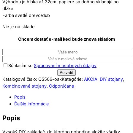
Výhodou je hĺbka až 32cm, papiere sa doňho vkladajú po
dĺžke.
Farba svetlé drevo/dub
Nie je na sklade
Chcem dostať e-mail keď bude znova skladom
Súhlasím so
Spracovaním osobných údajov
Katalógové číslo:
QS506-oak
Kategórie:
AKCIA
,
DIY stojany
,
Kombinované stojany
,
Odporúčané
Popis
Ďalšie informácie
Popis
Vysoký DIY zakladač, do ktorého pohodlne uložíte všetky