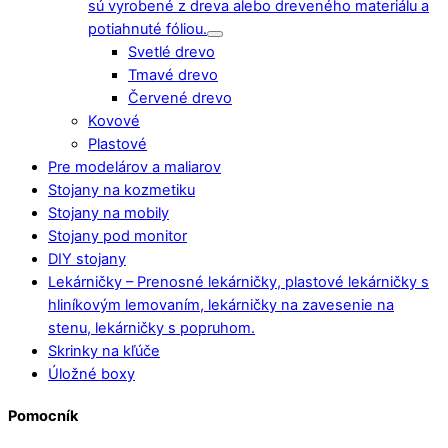
sú vyrobené z dreva alebo dreveného materiálu a
potiahnuté fóliou.
Svetlé drevo
Tmavé drevo
Červené drevo
Kovové
Plastové
Pre modelárov a maliarov
Stojany na kozmetiku
Stojany na mobily
Stojany pod monitor
DIY stojany
Lekárničky
–
Prenosné lekárničky, plastové lekárničky s
hliníkovým lemovaním, lekárničky na zavesenie na
stenu, lekárničky s popruhom.
Skrinky na kľúče
Úložné boxy
Pomocník