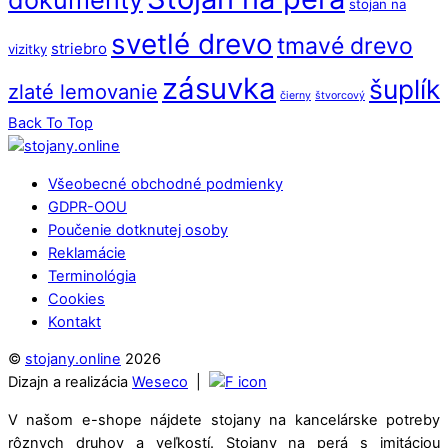
dokumenty
stojan na
svetlé drevo
tmavé drevo
striebro
vizitky
zásuvka
šuplík
zlaté lemovanie
čierny
štvorcový
Back To Top
Všeobecné obchodné podmienky
GDPR-OOU
Poučenie dotknutej osoby
Reklamácie
Terminológia
Cookies
Kontakt
©
stojany.online
2026
Dizajn a realizácia
Weseco
|
V našom e-shope nájdete stojany na kancelárske potreby
rôznych druhov a veľkostí. Stojany na perá s imitáciou