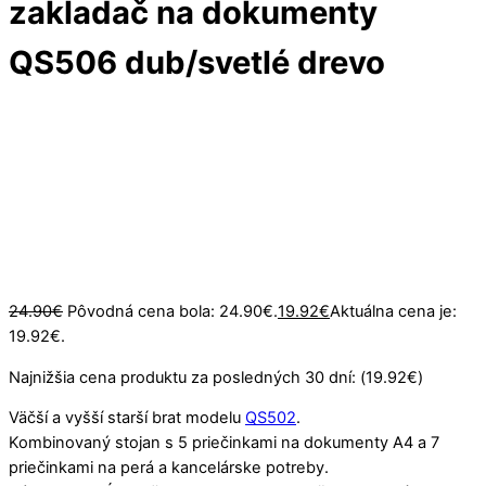
zakladač na dokumenty
QS506 dub/svetlé drevo
Vypredané
24.90
€
Pôvodná cena bola: 24.90€.
19.92
€
Aktuálna cena je:
19.92€.
Najnižšia cena produktu za posledných 30 dní: (
19.92
€
)
Väčší a vyšší starší brat modelu
QS502
.
Kombinovaný stojan s 5 priečinkami na dokumenty A4 a 7
priečinkami na perá a kancelárske potreby.