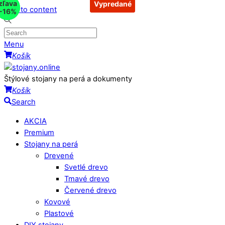
zľava
zľava
Vypredané
Vypredané
Skip to content
-40%
-16%
Menu
Košík
Štýlové stojany na perá a dokumenty
Košík
Search
AKCIA
Premium
Stojany na perá
Drevené
Svetlé drevo
Tmavé drevo
Červené drevo
Kovové
Plastové
DIY stojany