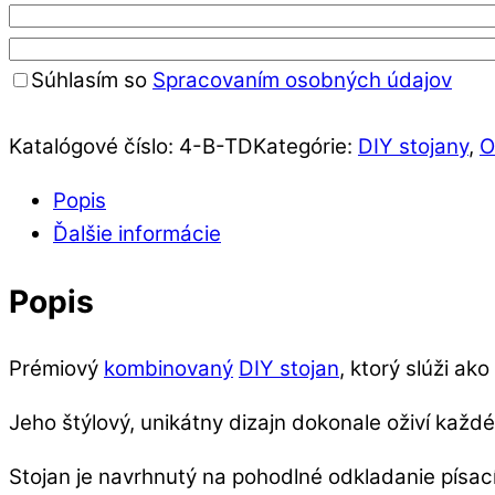
Súhlasím so
Spracovaním osobných údajov
Katalógové číslo:
4-B-TD
Kategórie:
DIY stojany
,
O
Popis
Ďalšie informácie
Popis
Prémiový
kombinovaný
DIY stojan
, ktorý slúži ak
Jeho štýlový, unikátny dizajn dokonale oživí každ
Stojan je navrhnutý na pohodlné odkladanie písac