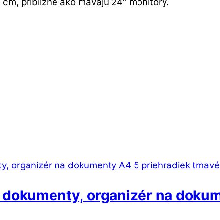
m, približne ako mávajú 24″ monitory.
a dokumenty, organizér na dokum