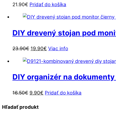
21.90
€
Pridať do košíka
DIY drevený stojan pod moni
Pôvodná
Aktuálna
23.90
€
19.90
€
Viac info
cena
cena
bola:
je:
23.90€.
19.90€.
DIY organizér na dokumenty 
Pôvodná
Aktuálna
16.50
€
9.90
€
Pridať do košíka
cena
cena
Hľadať produkt
bola:
je:
16.50€.
9.90€.