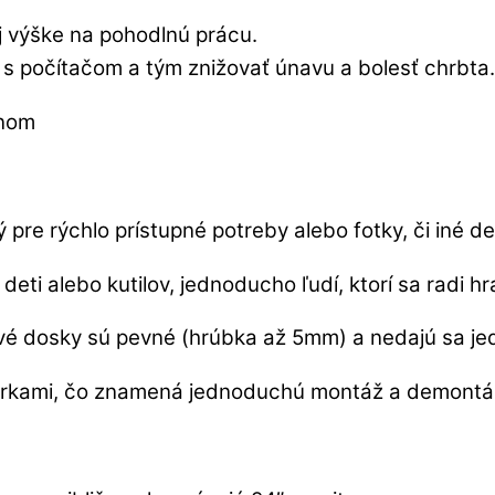
j výške na pohodlnú prácu.
 s počítačom a tým znižovať únavu a bolesť chrbta.
pre rýchlo prístupné potreby alebo fotky, či iné de
deti alebo kutilov, jednoducho ľudí, ktorí sa radi hr
livé dosky sú pevné (hrúbka až 5mm) a nedajú sa j
svorkami, čo znamená jednoduchú montáž a demontá