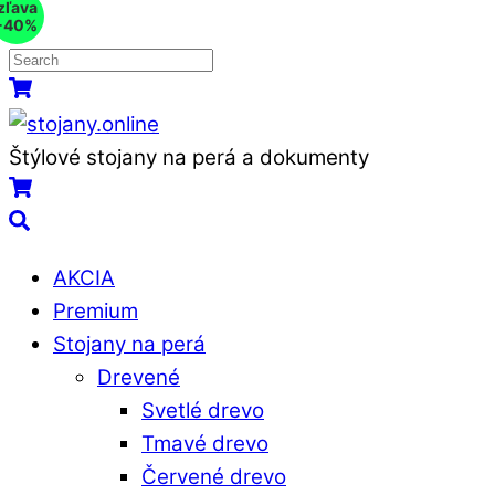
zľava
Skip
-40%
to
content
Menu
Košík
Štýlové stojany na perá a dokumenty
Košík
Search
AKCIA
Premium
Stojany na perá
Drevené
Svetlé drevo
Tmavé drevo
Červené drevo