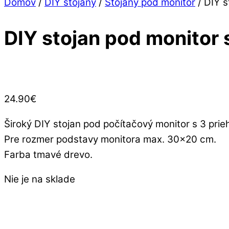
Close
Close
Domov
/
DIY stojany
/
Stojany pod monitor
/ DIY s
Menu
Cart
DIY stojan pod monitor
24.90
€
Široký DIY stojan pod počítačový monitor s 3 prie
Pre rozmer podstavy monitora max. 30×20 cm.
Farba tmavé drevo.
Nie je na sklade