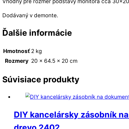
Vhodný pre rozmer podstavy monitora cca 30×20 c
Dodávaný v demonte.
Ďalšie informácie
Hmotnosť
2 kg
Rozmery
20 × 64.5 × 20 cm
Súvisiace produkty
DIY kancelársky zásobník n
drevo 2402