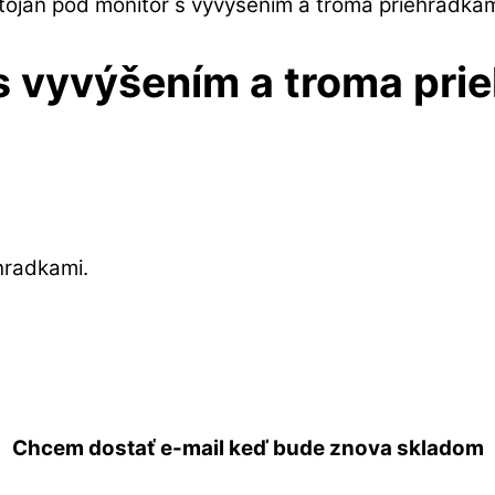
tojan pod monitor s vyvýšením a troma priehradka
 s vyvýšením a troma pri
Vypredané
hradkami.
Chcem dostať e-mail keď bude znova skladom