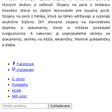
rôznych druhov a veľkostí. Stojany na perá s imitáciou
tmavého dreva so zlatým lemovaním pre luxusný pocit.
Stojany na perá z hliníka, ktoré sa ľahko udržiavajú a vyzerajú
skutočne štýlovo. DIY drevené stojany na kancelárske
doplnky a dokumenty, ktoré si môžete poskladať
svojpomocne. A nakoniec aj uzamykateľné skrinky na
dokumenty, skrinky na kľúče, lekárničky, firemné pokladničky
a ďalšie.
Facebook
Instagram
E-shop
Pokladňa
Košík
Môj účet
Hľadať:
Vyhľadávanie