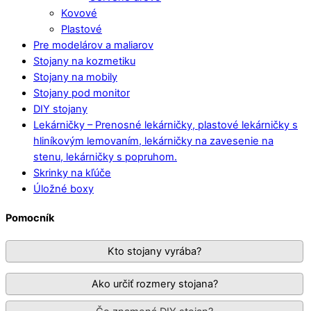
Kovové
Plastové
Pre modelárov a maliarov
Stojany na kozmetiku
Stojany na mobily
Stojany pod monitor
DIY stojany
Lekárničky
–
Prenosné lekárničky, plastové lekárničky s
hliníkovým lemovaním, lekárničky na zavesenie na
stenu, lekárničky s popruhom.
Skrinky na kľúče
Úložné boxy
Pomocník
Kto stojany vyrába?
Ako určiť rozmery stojana?