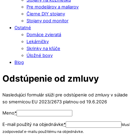
Pre modelárov a maliarov
Čierne DIY stojany
Stojany pod monitor
Ostatné
Domáce zvieratá
Lekárničky
Skrinky na kľúče
Úložné boxy
Blog
Close
Close
Odstúpenie od zmluvy
Menu
Cart
Nasledujúci formulár slúži pre odstúpenie od zmluvy v súlade
so smernicou EU 2023/2673 platnou od 19.6.2026
Meno
*
E-mail použitý na objednávke
*
Musí
zodpovedať e-mailu použitému na objednávke.