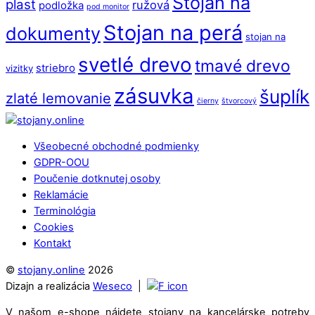
Stojan na
plast
ružová
podložka
pod monitor
Stojan na perá
dokumenty
stojan na
svetlé drevo
tmavé drevo
striebro
vizitky
zásuvka
šuplík
zlaté lemovanie
čierny
štvorcový
Back
To
Všeobecné obchodné podmienky
Top
GDPR-OOU
Poučenie dotknutej osoby
Reklamácie
Terminológia
Cookies
Kontakt
©
stojany.online
2026
Dizajn a realizácia
Weseco
|
V našom e-shope nájdete stojany na kancelárske potreby