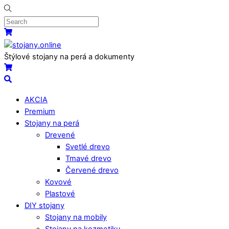
Skip
to
content
Menu
Košík
Štýlové stojany na perá a dokumenty
Košík
Search
AKCIA
Premium
Stojany na perá
Drevené
Svetlé drevo
Tmavé drevo
Červené drevo
Kovové
Plastové
DIY stojany
Stojany na mobily
Stojany na kozmetiku