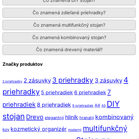
Čo znamená DIY stojan?
Čo znamená zdieľané priehradky?
Čo znamená multifunkčný stojan?
Čo znamená kombinovaný stojan?
Čo znamená drevený materiál?
Značky produktov
4
3 priehradky
2 zásuvky
3 zásuvky
2 priehradky
priehradky
7
5 priehradiek
6 priehradiek
DIY
priehradiek
8 priehradiek
A4
9 priehradiek
A5
stojan
Drevo
kombinovaný
hliník
elegantný
hranatý
multifunkčný
kozmetický organizér
kov
moderný