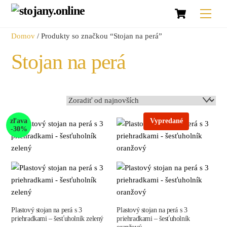
Košík
Skip
Men
to
content
Domov
/ Produkty so značkou “Stojan na perá”
Stojan na perá
zľava
Vypredané
-30%
Plastový stojan na perá s 3
Plastový stojan na perá s 3
priehradkami – šesťuholník zelený
priehradkami – šesťuholník