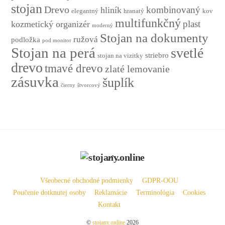
stojan
Drevo
kombinovaný
hliník
elegantný
hranatý
kov
multifunkčný
plast
kozmetický organizér
moderný
Stojan na dokumenty
ružová
podložka
pod monitor
Stojan na perá
svetlé
striebro
stojan na vizitky
drevo
tmavé drevo
zlaté lemovanie
zásuvka
šuplík
čierny
štvorcový
Back
To
Top
Všeobecné obchodné podmienky
GDPR-OOU
Poučenie dotknutej osoby
Reklamácie
Terminológia
Cookies
Kontakt
©
stojany.online
2026