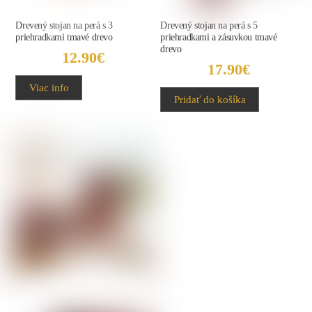
Drevený stojan na perá s 3
Drevený stojan na perá s 5
priehradkami tmavé drevo
priehradkami a zásuvkou tmavé
drevo
12.90
€
17.90
€
Viac info
Pridať do košíka