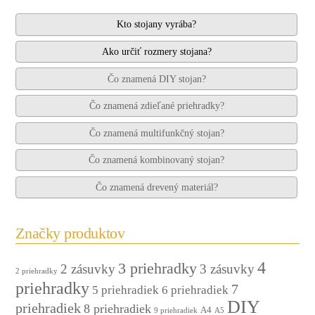
Kto stojany vyrába?
Ako určiť rozmery stojana?
Čo znamená DIY stojan?
Čo znamená zdieľané priehradky?
Čo znamená multifunkčný stojan?
Čo znamená kombinovaný stojan?
Čo znamená drevený materiál?
Značky produktov
4
3 priehradky
2 zásuvky
3 zásuvky
2 priehradky
priehradky
7
5 priehradiek
6 priehradiek
DIY
priehradiek
8 priehradiek
A4
9 priehradiek
A5