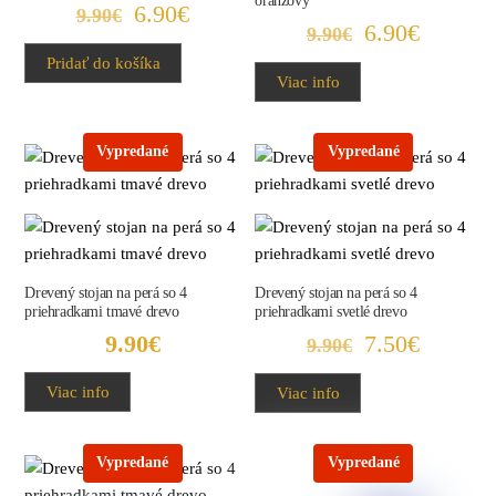
oranžový
Pôvodná
Aktuálna
6.90
€
9.90
€
Pôvodná
Aktuál
6.90
€
9.90
€
cena
cena
cena
cena
Pridať do košíka
bola:
je:
Viac info
bola:
je:
9.90€.
6.90€.
9.90€.
6.90€.
Vypredané
Vypredané
Drevený stojan na perá so 4
Drevený stojan na perá so 4
priehradkami tmavé drevo
priehradkami svetlé drevo
Pôvodná
Aktuál
9.90
€
7.50
€
9.90
€
cena
cena
Viac info
Viac info
bola:
je:
9.90€.
7.50€.
Vypredané
Vypredané