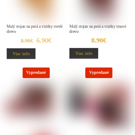
Malý stojan na perá a vizitky svetlé
Malý stojan na perá a vizitky tmavé
drevo
drevo
Pôvodná
Aktuálna
6.90
€
8.90
€
8.90
€
cena
cena
Viac info
Viac info
bola:
je:
8.90€.
6.90€.
Vypredané
Vypredané