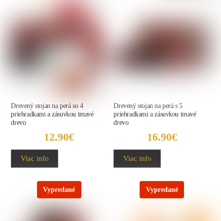
Drevený stojan na perá so 4
Drevený stojan na perá s 5
priehradkami a zásuvkou tmavé
priehradkami a zásuvkou tmavé
drevo
drevo
12.90
€
16.90
€
Viac info
Viac info
Vypredané
Vypredané