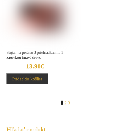
Stojan na perá so 3 priehradkami a 1
zásuvkou tmavé drevo
13.90
€
Pridať do košíka
1
2
3
Hľadať produkt