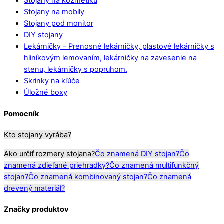
Stojany na kozmetiku
Stojany na mobily
Stojany pod monitor
DIY stojany
Lekárničky
–
Prenosné lekárničky, plastové lekárničky s
hliníkovým lemovaním, lekárničky na zavesenie na
stenu, lekárničky s popruhom.
Skrinky na kľúče
Úložné boxy
Pomocník
Kto stojany vyrába?
Ako určiť rozmery stojana?
Čo znamená DIY stojan?
Čo
znamená zdieľané priehradky?
Čo znamená multifunkčný
stojan?
Čo znamená kombinovaný stojan?
Čo znamená
drevený materiál?
Značky produktov