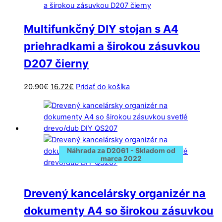
Multifunkčný DIY stojan s A4
priehradkami a širokou zásuvkou
D207 čierny
Pôvodná
Aktuálna
20.90
€
16.72
€
Pridať do košíka
cena
cena
bola:
je:
20.90€.
16.72€.
Náhrada za D2061 - Skladom od
marca 2022
Drevený kancelársky organizér na
dokumenty A4 so širokou zásuvkou