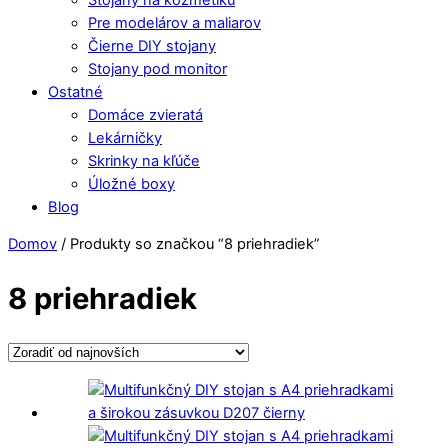
Pre modelárov a maliarov
Čierne DIY stojany
Stojany pod monitor
Ostatné
Domáce zvieratá
Lekárničky
Skrinky na kľúče
Úložné boxy
Blog
Close
Close
Domov
/ Produkty so značkou “8 priehradiek”
Menu
Cart
8 priehradiek