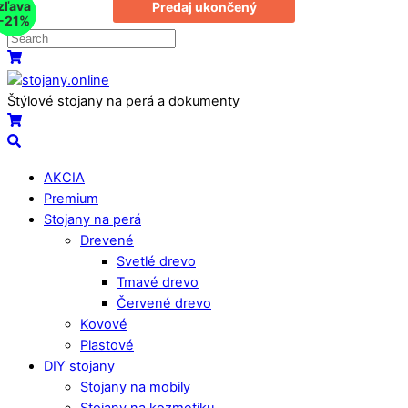
zľava
zľava
zľava
Predaj ukončený
Vypredané
Skip
-20%
-20%
-21%
to
content
Menu
Košík
Štýlové stojany na perá a dokumenty
Košík
Search
AKCIA
Premium
Stojany na perá
Drevené
Svetlé drevo
Tmavé drevo
Červené drevo
Kovové
Plastové
DIY stojany
Stojany na mobily
Stojany na kozmetiku