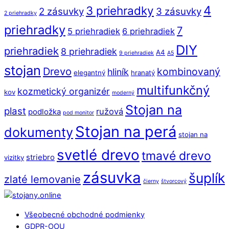
4
3 priehradky
2 zásuvky
3 zásuvky
2 priehradky
priehradky
7
5 priehradiek
6 priehradiek
DIY
priehradiek
8 priehradiek
A4
9 priehradiek
A5
stojan
Drevo
kombinovaný
hliník
elegantný
hranatý
multifunkčný
kozmetický organizér
kov
moderný
Stojan na
plast
ružová
podložka
pod monitor
Stojan na perá
dokumenty
stojan na
svetlé drevo
tmavé drevo
striebro
vizitky
zásuvka
šuplík
zlaté lemovanie
čierny
štvorcový
Back
To
Všeobecné obchodné podmienky
Top
GDPR-OOU