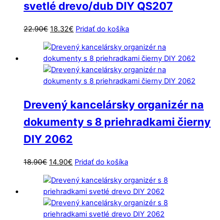
svetlé drevo/dub DIY QS207
Pôvodná
Aktuálna
22.90
€
18.32
€
Pridať do košíka
cena
cena
bola:
je:
22.90€.
18.32€.
Drevený kancelársky organizér na
dokumenty s 8 priehradkami čierny
DIY 2062
Pôvodná
Aktuálna
18.90
€
14.90
€
Pridať do košíka
cena
cena
bola:
je:
18.90€.
14.90€.