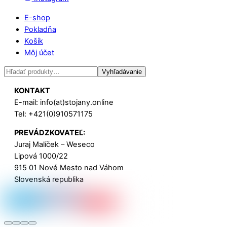
E-shop
Pokladňa
Košík
Môj účet
Hľadať:
Vyhľadávanie
KONTAKT
E-mail: info(at)stojany.online
Tel: +421(0)910571175
PREVÁDZKOVATEĽ:
Juraj Malíček – Weseco
Lipová 1000/22
915 01 Nové Mesto nad Váhom
Slovenská republika