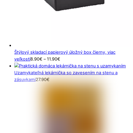
Štýlový skladací papierový úložný box čierny, viac
Price
veľkostí
8.90
€
–
11.90
€
range:
8.90€
Uzamykateľná lekárnička so zavesením na stenu a
through
zásuvkami
27.90
€
11.90€