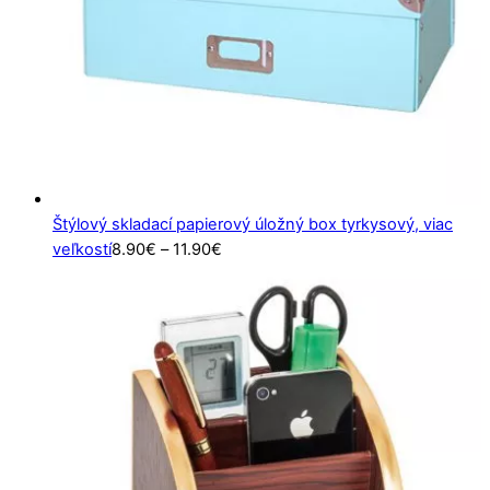
Štýlový skladací papierový úložný box tyrkysový, viac
Price
veľkostí
8.90
€
–
11.90
€
range:
8.90€
through
11.90€