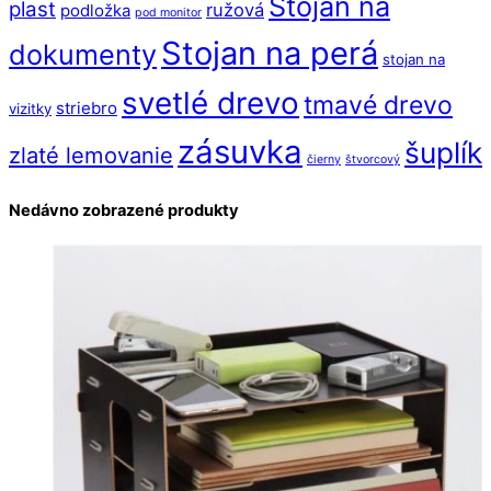
Stojan na
plast
ružová
podložka
pod monitor
Stojan na perá
dokumenty
stojan na
svetlé drevo
tmavé drevo
striebro
vizitky
zásuvka
šuplík
zlaté lemovanie
čierny
štvorcový
Nedávno zobrazené produkty