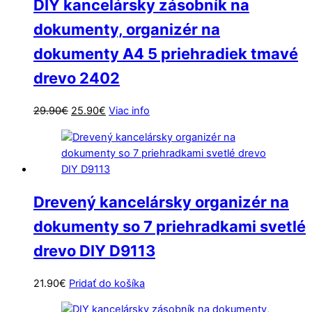
DIY kancelársky zásobník na
dokumenty, organizér na
dokumenty A4 5 priehradiek tmavé
drevo 2402
Pôvodná
Aktuálna
29.90
€
25.90
€
Viac info
cena
cena
bola:
je:
29.90€.
25.90€.
Drevený kancelársky organizér na
dokumenty so 7 priehradkami svetlé
drevo DIY D9113
21.90
€
Pridať do košíka