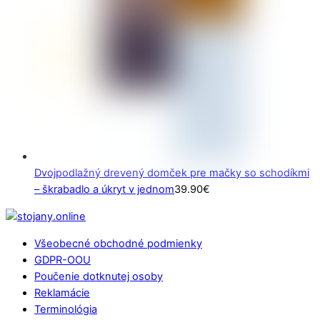
Dvojpodlažný drevený domček pre mačky so schodíkmi
– škrabadlo a úkryt v jednom
39.90
€
Back
To
Všeobecné obchodné podmienky
Top
GDPR-OOU
Poučenie dotknutej osoby
Reklamácie
Terminológia