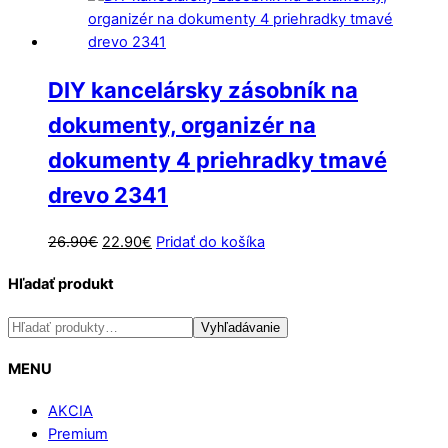
DIY kancelársky zásobník na
dokumenty, organizér na
dokumenty 4 priehradky tmavé
drevo 2341
Pôvodná
Aktuálna
26.90
€
22.90
€
Pridať do košíka
cena
cena
Hľadať produkt
bola:
je:
26.90€.
22.90€.
Hľadať:
Vyhľadávanie
MENU
AKCIA
Premium