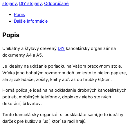
kancelársky
stojany
,
DIY stojany
,
Odporúčané
zásobník
Popis
na
Ďalšie informácie
dokumenty,
organizér
Popis
na
dokumenty
Unikátny a štýlový drevený
DIY
kancelársky organizér na
4
dokumenty A4 a A5.
priehradky
čierny
Je ideálny na udržanie poriadku na Vašom pracovnom stole.
QS211
Vďaka jeho bohatým rozmerom doň umiestnite nielen papiere,
ale aj zakladače, zošity, knihy atď. až do hrúbky 6,5cm.
Horná polica je ideálna na odkladanie drobných kancelárskych
potrieb, mobilných telefónov, doplnkov alebo stolných
dekorácií, či kvetov.
Tento kancelársky organizér si poskladáte sami, je to ideálny
darček pre kutilov a ľudí, ktorí sa radi hrajú.