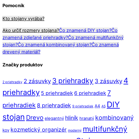
Pomocník
Kto stojany vyrába?
Ako určiť rozmery stojana?
Čo znamená DIY stojan?
Čo
znamená zdieľané priehradky?
Čo znamená multifunkčný
stojan?
Čo znamená kombinovaný stojan?
Čo znamená
drevený materiál?
Značky produktov
4
3 priehradky
2 zásuvky
3 zásuvky
2 priehradky
priehradky
7
5 priehradiek
6 priehradiek
DIY
priehradiek
8 priehradiek
A4
9 priehradiek
A5
stojan
Drevo
kombinovaný
hliník
elegantný
hranatý
multifunkčný
kozmetický organizér
kov
moderný