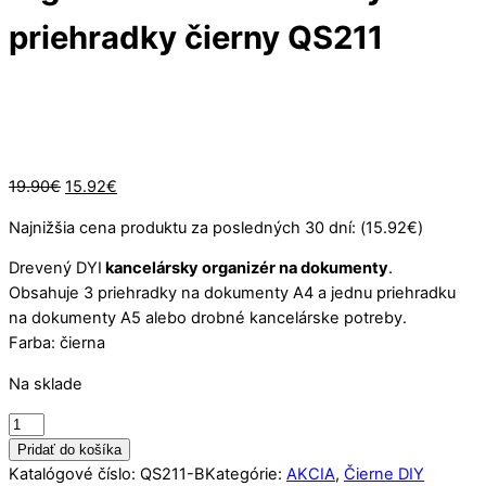
priehradky čierny QS211
zľava
-20%
Pôvodná
Aktuálna
19.90
€
15.92
€
cena
cena
Najnižšia cena produktu za posledných 30 dní: (
15.92
€
)
bola:
je:
19.90€.
15.92€.
Drevený DYI
kancelársky organizér na dokumenty
.
Obsahuje 3 priehradky na dokumenty A4 a jednu priehradku
na dokumenty A5 alebo drobné kancelárske potreby.
Farba: čierna
Na sklade
množstvo
Drevený
Pridať do košíka
DIY
Katalógové číslo:
QS211-B
Kategórie:
AKCIA
,
Čierne DIY