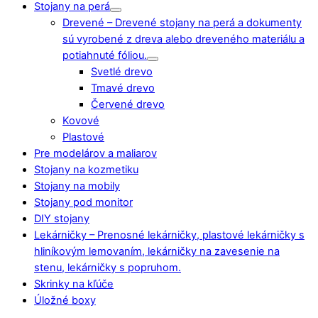
Stojany na perá
Drevené
–
Drevené stojany na perá a dokumenty
sú vyrobené z dreva alebo dreveného materiálu a
potiahnuté fóliou.
Svetlé drevo
Tmavé drevo
Červené drevo
Kovové
Plastové
Pre modelárov a maliarov
Stojany na kozmetiku
Stojany na mobily
Stojany pod monitor
DIY stojany
Lekárničky
–
Prenosné lekárničky, plastové lekárničky s
hliníkovým lemovaním, lekárničky na zavesenie na
stenu, lekárničky s popruhom.
Skrinky na kľúče
Úložné boxy