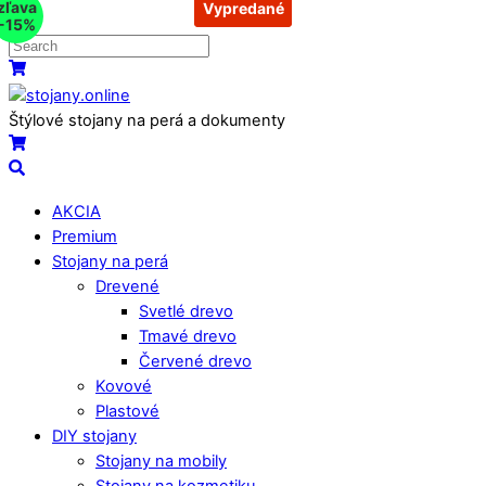
zľava
Vypredané
Vypredané
Skip
-15%
to
content
Menu
Košík
Štýlové stojany na perá a dokumenty
Košík
Search
AKCIA
Premium
Stojany na perá
Drevené
Svetlé drevo
Tmavé drevo
Červené drevo
Kovové
Plastové
DIY stojany
Stojany na mobily
Stojany na kozmetiku