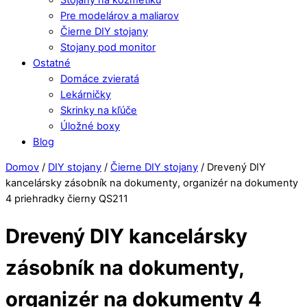
Pre modelárov a maliarov
Čierne DIY stojany
Stojany pod monitor
Ostatné
Domáce zvieratá
Lekárničky
Skrinky na kľúče
Úložné boxy
Blog
Close
Close
Domov
/
DIY stojany
/
Čierne DIY stojany
/ Drevený DIY
Menu
Cart
kancelársky zásobník na dokumenty, organizér na dokumenty
4 priehradky čierny QS211
Drevený DIY kancelársky
zásobník na dokumenty,
organizér na dokumenty 4