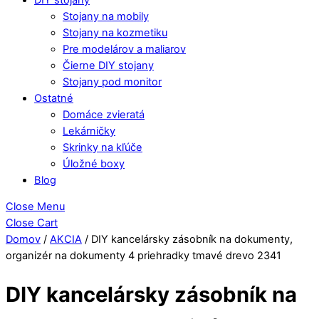
Stojany na mobily
Stojany na kozmetiku
Pre modelárov a maliarov
Čierne DIY stojany
Stojany pod monitor
Ostatné
Domáce zvieratá
Lekárničky
Skrinky na kľúče
Úložné boxy
Blog
Close Menu
Close Cart
Domov
/
AKCIA
/ DIY kancelársky zásobník na dokumenty,
organizér na dokumenty 4 priehradky tmavé drevo 2341
DIY kancelársky zásobník na