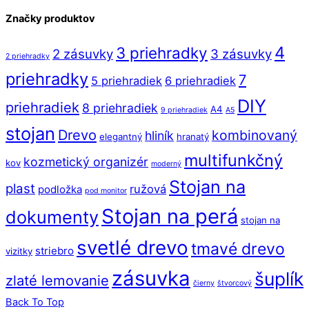
Značky produktov
4
3 priehradky
2 zásuvky
3 zásuvky
2 priehradky
priehradky
7
5 priehradiek
6 priehradiek
DIY
priehradiek
8 priehradiek
A4
9 priehradiek
A5
stojan
Drevo
kombinovaný
hliník
elegantný
hranatý
multifunkčný
kozmetický organizér
kov
moderný
Stojan na
plast
ružová
podložka
pod monitor
Stojan na perá
dokumenty
stojan na
svetlé drevo
tmavé drevo
striebro
vizitky
zásuvka
šuplík
zlaté lemovanie
čierny
štvorcový
Back To Top