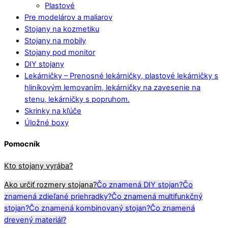
Plastové
Pre modelárov a maliarov
Stojany na kozmetiku
Stojany na mobily
Stojany pod monitor
DIY stojany
Lekárničky
–
Prenosné lekárničky, plastové lekárničky s
hliníkovým lemovaním, lekárničky na zavesenie na
stenu, lekárničky s popruhom.
Skrinky na kľúče
Úložné boxy
Pomocník
Kto stojany vyrába?
Ako určiť rozmery stojana?
Čo znamená DIY stojan?
Čo
znamená zdieľané priehradky?
Čo znamená multifunkčný
stojan?
Čo znamená kombinovaný stojan?
Čo znamená
drevený materiál?