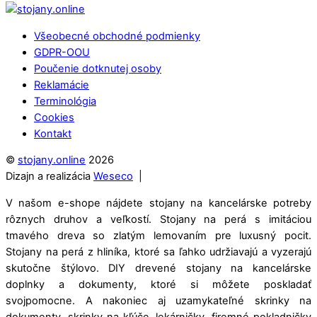
Všeobecné obchodné podmienky
GDPR-OOU
Poučenie dotknutej osoby
Reklamácie
Terminológia
Cookies
Kontakt
©
stojany.online
2026
Dizajn a realizácia
Weseco
|
V našom e-shope nájdete stojany na kancelárske potreby
rôznych druhov a veľkostí. Stojany na perá s imitáciou
tmavého dreva so zlatým lemovaním pre luxusný pocit.
Stojany na perá z hliníka, ktoré sa ľahko udržiavajú a vyzerajú
skutočne štýlovo. DIY drevené stojany na kancelárske
doplnky a dokumenty, ktoré si môžete poskladať
svojpomocne. A nakoniec aj uzamykateľné skrinky na
dokumenty, skrinky na kľúče, lekárničky, firemné pokladničky