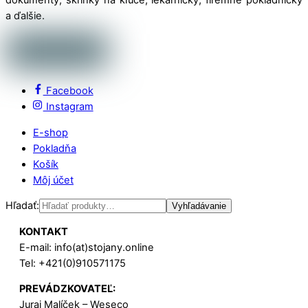
a ďalšie.
Facebook
Instagram
E-shop
Pokladňa
Košík
Môj účet
Hľadať:
Vyhľadávanie
KONTAKT
E-mail: info(at)stojany.online
Tel: +421(0)910571175
PREVÁDZKOVATEĽ:
Juraj Malíček – Weseco