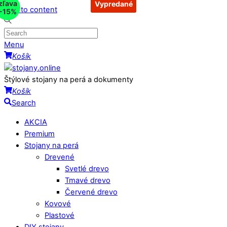
zľava
Vypredané
Vypredané
Vypredané
Skip to content
-15%
Menu
Košík
Štýlové stojany na perá a dokumenty
Košík
Search
AKCIA
Premium
Stojany na perá
Drevené
Svetlé drevo
Tmavé drevo
Červené drevo
Kovové
Plastové
DIY stojany