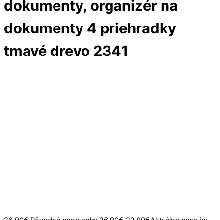
dokumenty, organizér na
dokumenty 4 priehradky
tmavé drevo 2341
zľava
-15%
26.90
€
Pôvodná cena bola: 26.90€.
22.90
€
Aktuálna cena je: