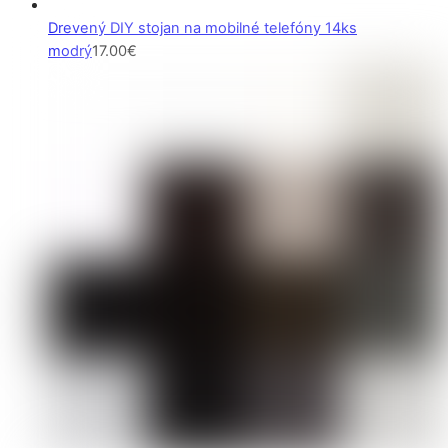
Drevený DIY stojan na mobilné telefóny 14ks
modrý
17.00
€