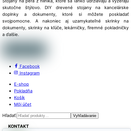
Stojany na perá z hliníka, ktoré sa ľahko udržiavajú a vyzerajú
skutočne štýlovo. DIY drevené stojany na kancelárske
doplnky a dokumenty, ktoré si môžete poskladať
svojpomocne. A nakoniec aj uzamykateľné skrinky na
dokumenty, skrinky na kľúče, lekárničky, firemné pokladničky
a ďalšie.
Facebook
Instagram
E-shop
Pokladňa
Košík
Môj účet
Hľadať:
Vyhľadávanie
KONTAKT