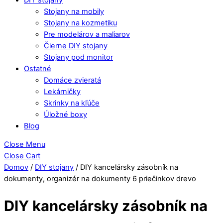
Stojany na mobily
Stojany na kozmetiku
Pre modelárov a maliarov
Čierne DIY stojany
Stojany pod monitor
Ostatné
Domáce zvieratá
Lekárničky
Skrinky na kľúče
Úložné boxy
Blog
Close Menu
Close Cart
Domov
/
DIY stojany
/ DIY kancelársky zásobník na
dokumenty, organizér na dokumenty 6 priečinkov drevo
DIY kancelársky zásobník na