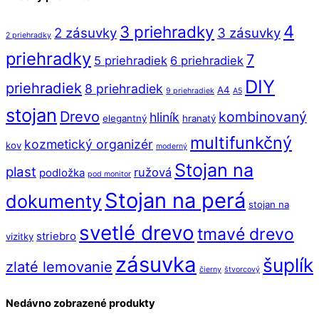
4
3 priehradky
2 zásuvky
3 zásuvky
2 priehradky
priehradky
7
5 priehradiek
6 priehradiek
DIY
priehradiek
8 priehradiek
A4
9 priehradiek
A5
stojan
Drevo
kombinovaný
hliník
elegantný
hranatý
multifunkčný
kozmetický organizér
kov
moderný
Stojan na
plast
ružová
podložka
pod monitor
Stojan na perá
dokumenty
stojan na
svetlé drevo
tmavé drevo
striebro
vizitky
zásuvka
šuplík
zlaté lemovanie
čierny
štvorcový
Nedávno zobrazené produkty