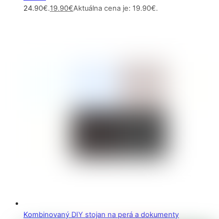
24.90€.
19.90
€
Aktuálna cena je: 19.90€.
Kombinovaný DIY stojan na perá a dokumenty