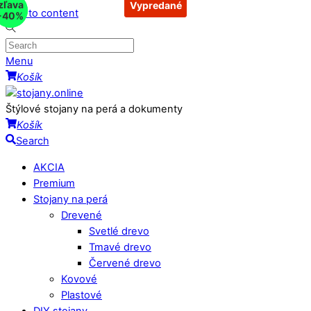
zľava
zľava
Vypredané
Vypredané
Skip to content
-40%
-15%
Menu
Košík
Štýlové stojany na perá a dokumenty
Košík
Search
AKCIA
Premium
Stojany na perá
Drevené
Svetlé drevo
Tmavé drevo
Červené drevo
Kovové
Plastové
DIY stojany