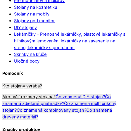
Pre modelárov a maliarov
Stojany na kozmetiku
Stojany na mobily
Stojany pod monitor
DIY stojany
Lekárničky
–
Prenosné lekárničky, plastové lekárničky s
hliníkovým lemovaním, lekárničky na zavesenie na
stenu, lekárničky s popruhom.
Skrinky na kľúče
Úložné boxy
Pomocník
Kto stojany vyrába?
Ako určiť rozmery stojana?
Čo znamená DIY stojan?
Čo
znamená zdieľané priehradky?
Čo znamená multifunkčný
stojan?
Čo znamená kombinovaný stojan?
Čo znamená
drevený materiál?
Značky produktov