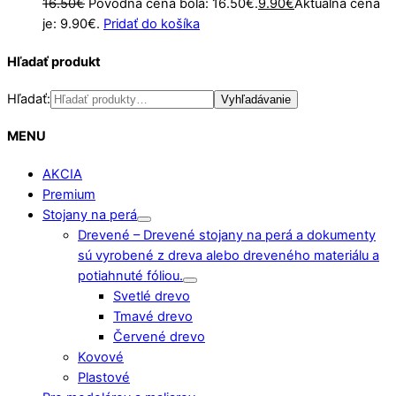
16.50
€
Pôvodná cena bola: 16.50€.
9.90
€
Aktuálna cena
je: 9.90€.
Pridať do košíka
Hľadať produkt
Hľadať:
Vyhľadávanie
MENU
AKCIA
Premium
Stojany na perá
Drevené
–
Drevené stojany na perá a dokumenty
sú vyrobené z dreva alebo dreveného materiálu a
potiahnuté fóliou.
Svetlé drevo
Tmavé drevo
Červené drevo
Kovové
Plastové