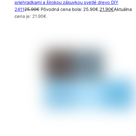
priehradkami a širokou zásuvkou svetlé drevo DIY
2411
25.90
€
Pôvodná cena bola: 25.90€.
21.90
€
Aktuálna
cena je: 21.90€.