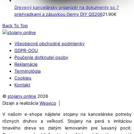
Drevený kancelársky organizér na dokumenty so 7
priehradkami a zásuvkou čierny DIY QS206
21.90
€
Back To Top
Všeobecné obchodné podmienky
GDPR-OOU
Poučenie dotknutej osoby
Reklamácie
Terminológia
Cookies
Kontakt
©
stojany.online
2026
Dizajn a realizácia
Weseco
|
V našom e-shope nájdete stojany na kancelárske potreby
rôznych druhov a veľkostí. Stojany na perá s imitáciou
tmavého dreva so zlatým lemovaním pre luxusný pocit.