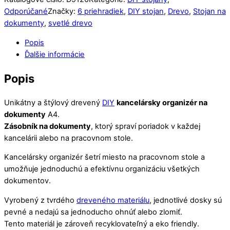
Odporúčané
Značky:
6 priehradiek
,
DIY stojan
,
Drevo
,
Stojan na
dokumenty
,
svetlé drevo
Popis
Ďalšie informácie
Popis
Unikátny a štýlový drevený
DIY
kancelársky organizér na
dokumenty
A4.
Zásobník na dokumenty
, ktorý spraví poriadok v každej
kancelárii alebo na pracovnom stole.
Kancelársky organizér šetrí miesto na pracovnom stole a
umožňuje jednoduchú a efektívnu organizáciu všetkých
dokumentov.
Vyrobený z tvrdého
dreveného materiálu
, jednotlivé dosky sú
pevné a nedajú sa jednoducho ohnúť alebo zlomiť.
Tento materiál je zároveň recyklovateľný a eko friendly.