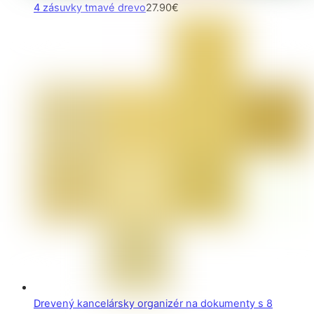
4 zásuvky tmavé drevo
27.90
€
Drevený kancelársky organizér na dokumenty s 8