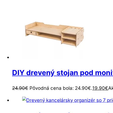
DIY drevený stojan pod moni
24.90
€
Pôvodná cena bola: 24.90€.
19.90
€
Ak