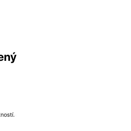
lený
ností.