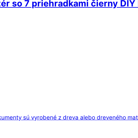
ér so 7 priehradkami čierny DIY
kumenty sú vyrobené z dreva alebo dreveného mater