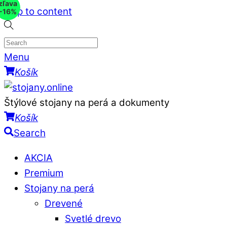
zľava
Skip to content
-16%
Menu
Košík
Štýlové stojany na perá a dokumenty
Košík
Search
AKCIA
Premium
Stojany na perá
Drevené
Svetlé drevo