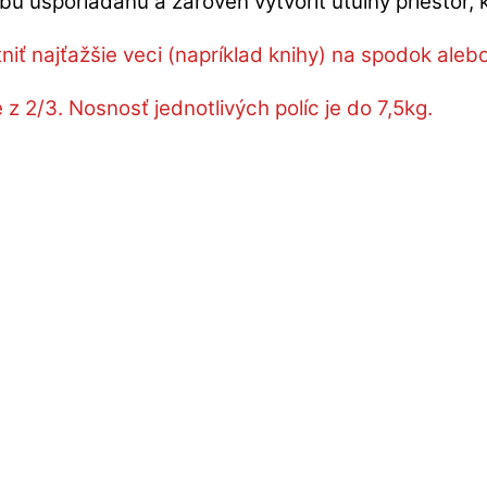
 usporiadanú a zároveň vytvoriť útulný priestor, kt
iť najťažšie veci (napríklad knihy) na spodok alebo
 2/3. Nosnosť jednotlivých políc je do 7,5kg.