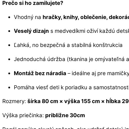
Prečo si ho zamilujete?
Vhodný na
hračky, knihy, oblečenie, dekorá
Veselý dizajn
s medvedíkmi oživí každú dets
Ľahká, no bezpečná a stabilná konštrukcia
Jednoduchá údržba (tkanina je omývateľná 
Montáž bez náradia
– ideálne aj pre mamičk
Pomáha viesť deti k poriadku a samostatnost
Rozmery:
šírka 80 cm × výška 155 cm × hĺbka 2
Výška priečinka:
približne 30cm