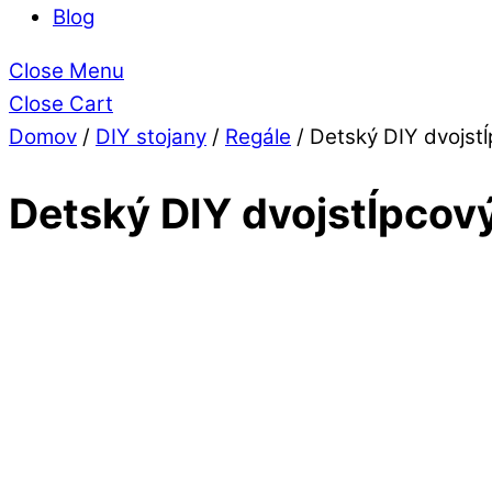
Blog
Close Menu
Close Cart
Domov
/
DIY stojany
/
Regále
/ Detský DIY dvojst
Detský DIY dvojstĺpcový
zľava
-9%