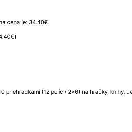
na cena je: 34.40€.
4.40
€
)
0 priehradkami (12 políc / 2×6) na hračky, knihy, 