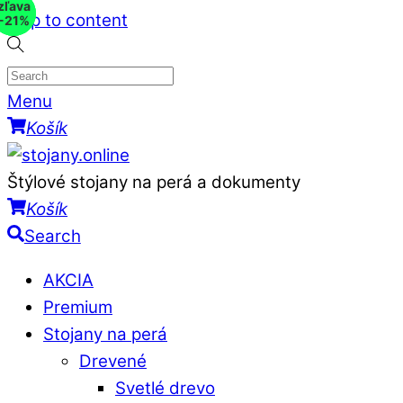
zľava
zľava
zľava
Skip to content
-13%
-15%
-21%
Menu
Košík
Štýlové stojany na perá a dokumenty
Košík
Search
AKCIA
Premium
Stojany na perá
Drevené
Svetlé drevo