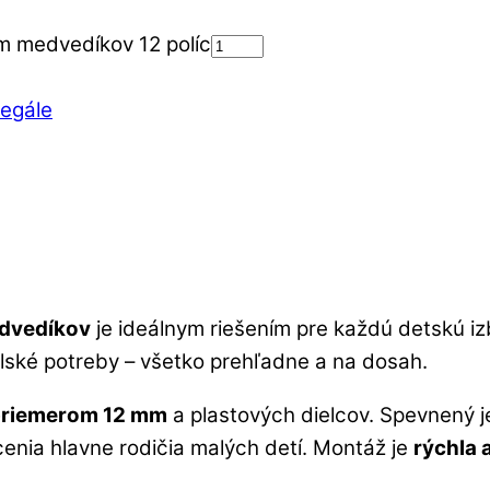
m medvedíkov 12 políc
egále
edvedíkov
je ideálnym riešením pre každú detskú i
kolské potreby – všetko prehľadne a na dosah.
 priemerom 12 mm
a plastových dielcov. Spevnený je
cenia hlavne rodičia malých detí. Montáž je
rýchla 