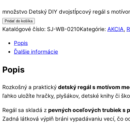
množstvo Detský DIY dvojstĺpcový regál s motívo
Pridať do košíka
Katalógové číslo:
SJ-WB-0210
Kategórie:
AKCIA
,
R
Popis
Ďalšie informácie
Popis
Rozkošný a praktický
detský regál s motívom m
ľahko uložíte hračky, plyšákov, detské knihy či š
Regál sa skladá z
pevných oceľových trubiek s
Zadná látková výplň bráni vypadávaniu vecí, čo o