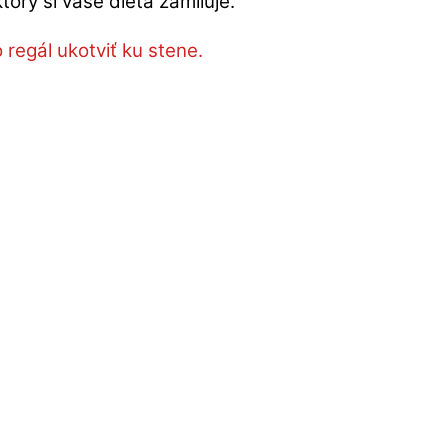
orý si vaše dieťa zamiluje.
 regál ukotviť ku stene.