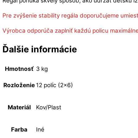
Regál ponúka skvelý spôsob, ako udržať detskú izbu
Pre zvýšenie stability regála doporučujeme umiestn
Výrobca odporúča zaplniť každú policu maximálne z
Ďalšie informácie
Hmotnosť
3 kg
12 políc (2×6)
Rozloženie
Kov/Plast
Materiál
Iné
Farba