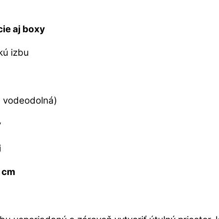
cie aj boxy
kú izbu
a vodeodolná)
y
i
9 cm