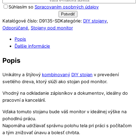
Súhlasím so
Spracovaním osobných údajov
Katalógové číslo:
D9135-SD
Kategórie:
DIY stojany
,
Odporúčané
,
Stojany pod monitor
Popis
Ďalšie informácie
Popis
Unikátny a štýlový
kombinovaný
DIY stojan
v prevedení
svetlého dreva, ktorý slúži ako stojan pod monitor.
Vhodný na odkladanie zápisníkov a dokumentov, ideálny do
pracovní a kancelárií.
Vďaka tomuto stojanu bude váš monitor v ideálnej výške na
pohodlnú prácu.
Napomáha udržiavať správnu polohu tela pri práci s počítačom
a tým znižovať únavu a bolesť chrbta.