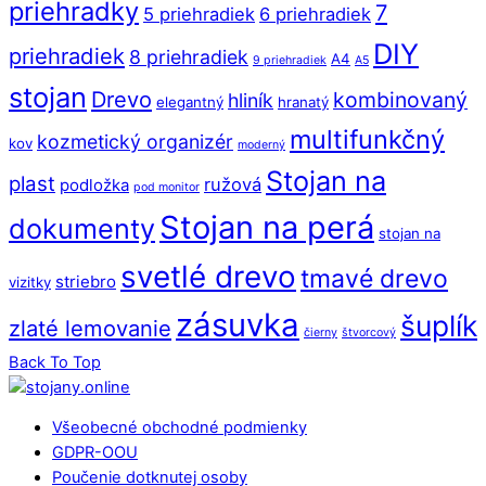
priehradky
7
5 priehradiek
6 priehradiek
DIY
priehradiek
8 priehradiek
A4
9 priehradiek
A5
stojan
Drevo
kombinovaný
hliník
elegantný
hranatý
multifunkčný
kozmetický organizér
kov
moderný
Stojan na
plast
ružová
podložka
pod monitor
Stojan na perá
dokumenty
stojan na
svetlé drevo
tmavé drevo
striebro
vizitky
zásuvka
šuplík
zlaté lemovanie
čierny
štvorcový
Back To Top
Všeobecné obchodné podmienky
GDPR-OOU
Poučenie dotknutej osoby