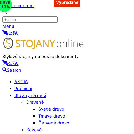
zľava
Vypredané
Vypredané
Vypredané
Skip to content
-13%
Menu
Košík
Štýlové stojany na perá a dokumenty
Košík
Search
AKCIA
Premium
Stojany na perá
Drevené
Svetlé drevo
Tmavé drevo
Červené drevo
Kovové