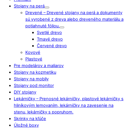
Stojany na perá
Drevené
–
Drevené stojany na perá a dokumenty
sú vyrobené z dreva alebo dreveného materiálu a
potiahnuté fóliou.
Svetlé drevo
Tmavé drevo
Červené drevo
Kovové
Plastové
Pre modelárov a maliarov
Stojany na kozmetiku
Stojany na mobily
Stojany pod monitor
DIY stojany
Lekárničky
–
Prenosné lekárničky, plastové lekárničky s
hliníkovým lemovaním, lekárničky na zavesenie na
stenu, lekárničky s popruhom.
Skrinky na kľúče
Úložné boxy