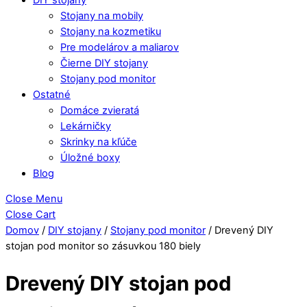
Stojany na mobily
Stojany na kozmetiku
Pre modelárov a maliarov
Čierne DIY stojany
Stojany pod monitor
Ostatné
Domáce zvieratá
Lekárničky
Skrinky na kľúče
Úložné boxy
Blog
Close Menu
Close Cart
Domov
/
DIY stojany
/
Stojany pod monitor
/ Drevený DIY
stojan pod monitor so zásuvkou 180 biely
Drevený DIY stojan pod