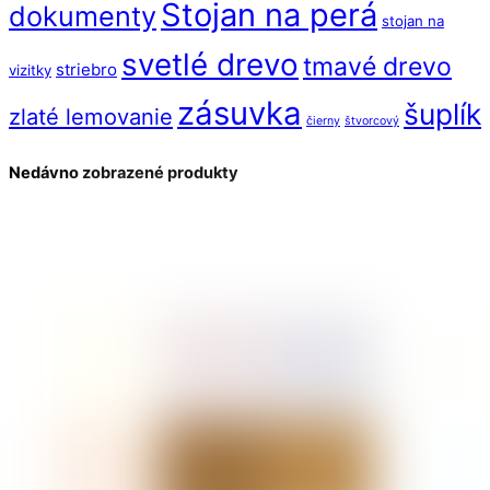
Stojan na perá
dokumenty
stojan na
svetlé drevo
tmavé drevo
striebro
vizitky
zásuvka
šuplík
zlaté lemovanie
čierny
štvorcový
Nedávno zobrazené produkty