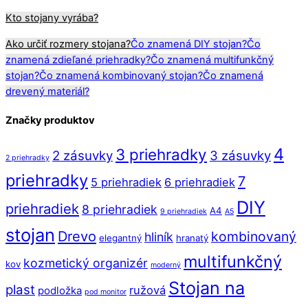
Kto stojany vyrába?
Ako určiť rozmery stojana?
Čo znamená DIY stojan?
Čo
znamená zdieľané priehradky?
Čo znamená multifunkčný
stojan?
Čo znamená kombinovaný stojan?
Čo znamená
drevený materiál?
Značky produktov
4
3 priehradky
2 zásuvky
3 zásuvky
2 priehradky
priehradky
7
5 priehradiek
6 priehradiek
DIY
priehradiek
8 priehradiek
A4
9 priehradiek
A5
stojan
Drevo
kombinovaný
hliník
elegantný
hranatý
multifunkčný
kozmetický organizér
kov
moderný
Stojan na
plast
ružová
podložka
pod monitor