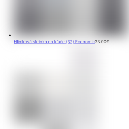
Hliníková skrinka na kľúče (32) Economic
33.90
€