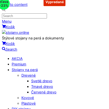
zľava
Vypredané
Vypredané
Vypredané
Skip to content
-23%
Menu
Košík
Štýlové stojany na perá a dokumenty
Košík
Search
AKCIA
Premium
Stojany na perá
Drevené
Svetlé drevo
Tmavé drevo
Červené drevo
Kovové
Plastové
DIY stojany