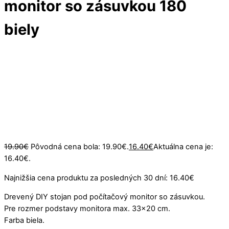
monitor so zásuvkou 180
biely
zľava
-18%
19.90
€
Pôvodná cena bola: 19.90€.
16.40
€
Aktuálna cena je:
16.40€.
Najnižšia cena produktu za posledných 30 dní:
16.40
€
Drevený DIY stojan pod počítačový monitor so zásuvkou.
Pre rozmer podstavy monitora max. 33×20 cm.
Farba biela.