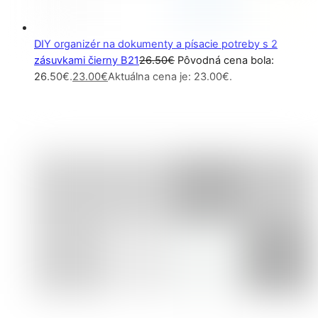
DIY organizér na dokumenty a písacie potreby s 2
zásuvkami čierny B21
26.50
€
Pôvodná cena bola:
26.50€.
23.00
€
Aktuálna cena je: 23.00€.