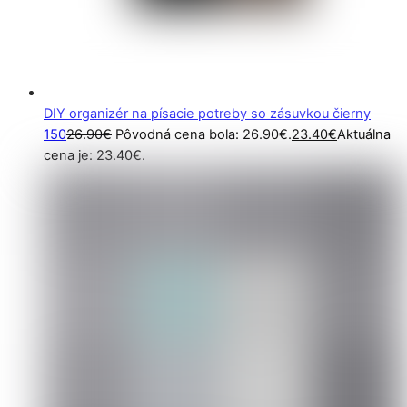
DIY organizér na písacie potreby so zásuvkou čierny
150
26.90
€
Pôvodná cena bola: 26.90€.
23.40
€
Aktuálna
cena je: 23.40€.