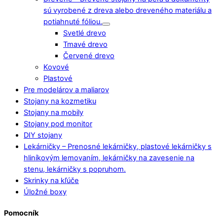
sú vyrobené z dreva alebo dreveného materiálu a
potiahnuté fóliou.
Svetlé drevo
Tmavé drevo
Červené drevo
Kovové
Plastové
Pre modelárov a maliarov
Stojany na kozmetiku
Stojany na mobily
Stojany pod monitor
DIY stojany
Lekárničky
–
Prenosné lekárničky, plastové lekárničky s
hliníkovým lemovaním, lekárničky na zavesenie na
stenu, lekárničky s popruhom.
Skrinky na kľúče
Úložné boxy
Pomocník