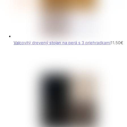
Valcovitý drevený stojan na perá s 3 priehradkami
11.50
€