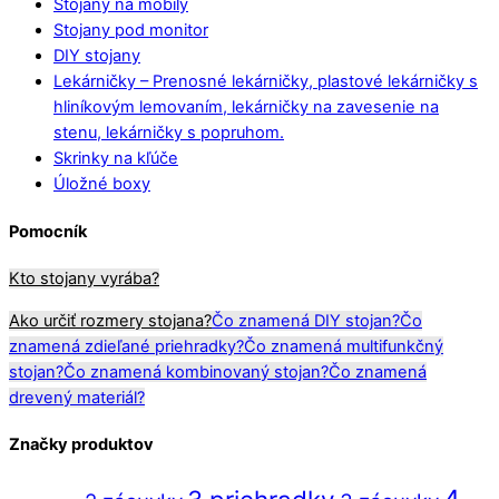
Stojany na mobily
Stojany pod monitor
DIY stojany
Lekárničky
–
Prenosné lekárničky, plastové lekárničky s
hliníkovým lemovaním, lekárničky na zavesenie na
stenu, lekárničky s popruhom.
Skrinky na kľúče
Úložné boxy
Pomocník
Kto stojany vyrába?
Ako určiť rozmery stojana?
Čo znamená DIY stojan?
Čo
znamená zdieľané priehradky?
Čo znamená multifunkčný
stojan?
Čo znamená kombinovaný stojan?
Čo znamená
drevený materiál?
Značky produktov