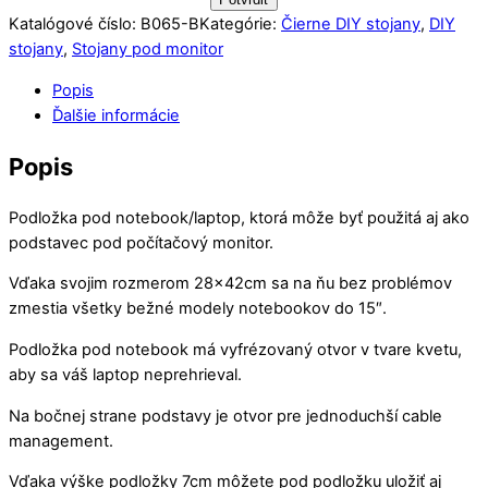
Katalógové číslo:
B065-B
Kategórie:
Čierne DIY stojany
,
DIY
stojany
,
Stojany pod monitor
Popis
Ďalšie informácie
Popis
Podložka pod notebook/laptop, ktorá môže byť použitá aj ako
podstavec pod počítačový monitor.
Vďaka svojim rozmerom 28x42cm sa na ňu bez problémov
zmestia všetky bežné modely notebookov do 15″.
Podložka pod notebook má vyfrézovaný otvor v tvare kvetu,
aby sa váš laptop neprehrieval.
Na bočnej strane podstavy je otvor pre jednoduchší cable
management.
Vďaka výške podložky 7cm môžete pod podložku uložiť aj