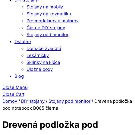
Stojany na mobily
Stojany na kozmetiku
Pre modelárov a maliarov
Čierne DIY stojany
Stojany pod monitor
Ostatné
Domáce zvieratá
Lekárničky
Skrinky na kľúče
Úložné boxy
Blog
Close Menu
Close Cart
Domov
/
DIY stojany
/
Stojany pod monitor
/ Drevená podložka
pod notebook B065 čierna
Drevená podložka pod