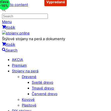
zľava
zľava
Vypredané
Skip to content
-13%
-16%
Menu
Košík
Štýlové stojany na perá a dokumenty
Košík
Search
AKCIA
Premium
Stojany na perá
Drevené
Svetlé drevo
Tmavé drevo
Červené drevo
Kovové
Plastové
DIY stojany