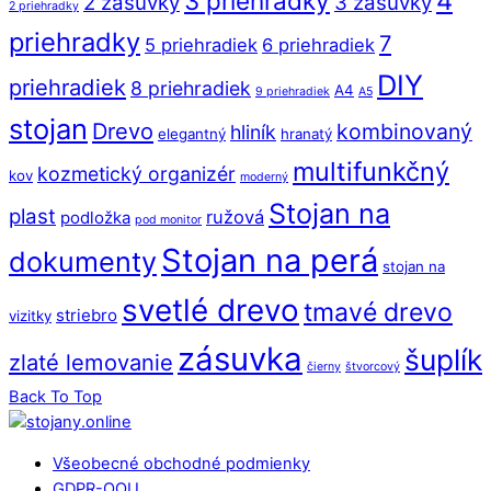
4
3 priehradky
2 zásuvky
3 zásuvky
2 priehradky
priehradky
7
5 priehradiek
6 priehradiek
DIY
priehradiek
8 priehradiek
A4
9 priehradiek
A5
stojan
Drevo
kombinovaný
hliník
elegantný
hranatý
multifunkčný
kozmetický organizér
kov
moderný
Stojan na
plast
ružová
podložka
pod monitor
Stojan na perá
dokumenty
stojan na
svetlé drevo
tmavé drevo
striebro
vizitky
zásuvka
šuplík
zlaté lemovanie
čierny
štvorcový
Back To Top
Všeobecné obchodné podmienky
GDPR-OOU