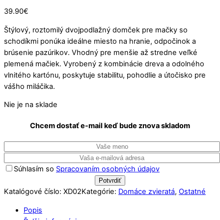
39.90
€
Štýlový, roztomilý dvojpodlažný domček pre mačky so
schodíkmi ponúka ideálne miesto na hranie, odpočinok a
brúsenie pazúrikov. Vhodný pre menšie až stredne veľké
plemená mačiek. Vyrobený z kombinácie dreva a odolného
vlnitého kartónu, poskytuje stabilitu, pohodlie a útočisko pre
vášho miláčika.
Nie je na sklade
Chcem dostať e-mail keď bude znova skladom
Súhlasím so
Spracovaním osobných údajov
Katalógové číslo:
XD02
Kategórie:
Domáce zvieratá
,
Ostatné
Popis