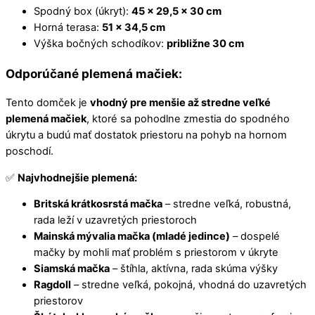
Spodný box (úkryt):
45 × 29,5 × 30 cm
Horná terasa:
51 × 34,5 cm
Výška bočných schodíkov:
približne 30 cm
Odporúčané plemená mačiek:
Tento domček je
vhodný pre menšie až stredne veľké
plemená mačiek
, ktoré sa pohodlne zmestia do spodného
úkrytu a budú mať dostatok priestoru na pohyb na hornom
poschodí.
✅
Najvhodnejšie plemená:
Britská krátkosrstá mačka
– stredne veľká, robustná,
rada leží v uzavretých priestoroch
Mainská mývalia mačka (mladé jedince)
– dospelé
mačky by mohli mať problém s priestorom v úkryte
Siamská mačka
– štíhla, aktívna, rada skúma výšky
Ragdoll
– stredne veľká, pokojná, vhodná do uzavretých
priestorov