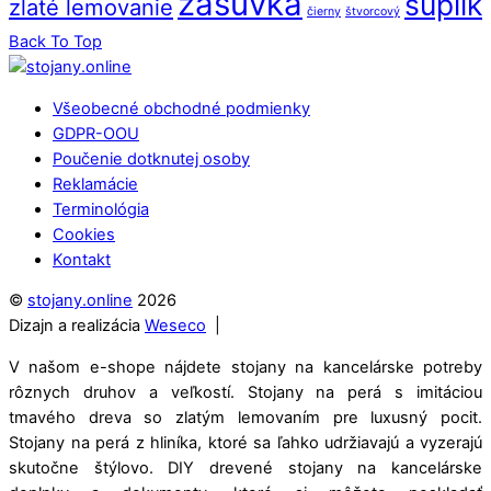
zásuvka
šuplík
zlaté lemovanie
čierny
štvorcový
Back To Top
Všeobecné obchodné podmienky
GDPR-OOU
Poučenie dotknutej osoby
Reklamácie
Terminológia
Cookies
Kontakt
©
stojany.online
2026
Dizajn a realizácia
Weseco
|
V našom e-shope nájdete stojany na kancelárske potreby
rôznych druhov a veľkostí. Stojany na perá s imitáciou
tmavého dreva so zlatým lemovaním pre luxusný pocit.
Stojany na perá z hliníka, ktoré sa ľahko udržiavajú a vyzerajú
skutočne štýlovo. DIY drevené stojany na kancelárske