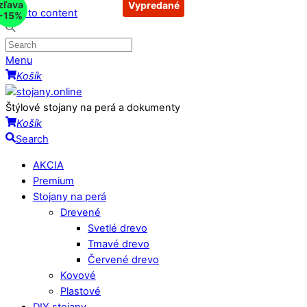
zľava
Vypredané
Skip to content
-15%
Menu
Košík
Štýlové stojany na perá a dokumenty
Košík
Search
AKCIA
Premium
Stojany na perá
Drevené
Svetlé drevo
Tmavé drevo
Červené drevo
Kovové
Plastové
DIY stojany