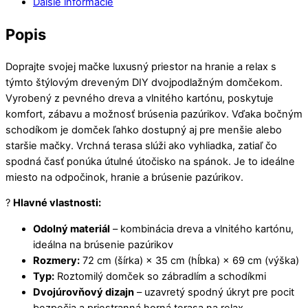
Ďalšie informácie
Popis
Doprajte svojej mačke luxusný priestor na hranie a relax s
týmto štýlovým dreveným DIY dvojpodlažným domčekom.
Vyrobený z pevného dreva a vlnitého kartónu, poskytuje
komfort, zábavu a možnosť brúsenia pazúrikov. Vďaka bočným
schodíkom je domček ľahko dostupný aj pre menšie alebo
staršie mačky. Vrchná terasa slúži ako vyhliadka, zatiaľ čo
spodná časť ponúka útulné útočisko na spánok. Je to ideálne
miesto na odpočinok, hranie a brúsenie pazúrikov.
?
Hlavné vlastnosti:
Odolný materiál
– kombinácia dreva a vlnitého kartónu,
ideálna na brúsenie pazúrikov
Rozmery:
72 cm (šírka) × 35 cm (hĺbka) × 69 cm (výška)
Typ:
Roztomilý domček so zábradlím a schodíkmi
Dvojúrovňový dizajn
– uzavretý spodný úkryt pre pocit