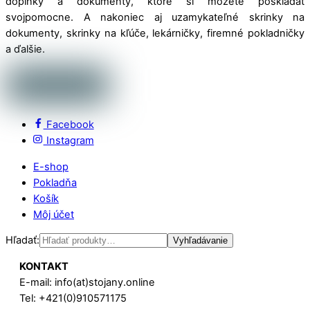
doplnky a dokumenty, ktoré si môžete poskladať
svojpomocne. A nakoniec aj uzamykateľné skrinky na
dokumenty, skrinky na kľúče, lekárničky, firemné pokladničky
a ďalšie.
Facebook
Instagram
E-shop
Pokladňa
Košík
Môj účet
Hľadať:
Vyhľadávanie
KONTAKT
E-mail: info(at)stojany.online
Tel: +421(0)910571175