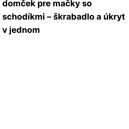
domček pre mačky so
schodíkmi – škrabadlo a úkryt
v jednom
Vypredané