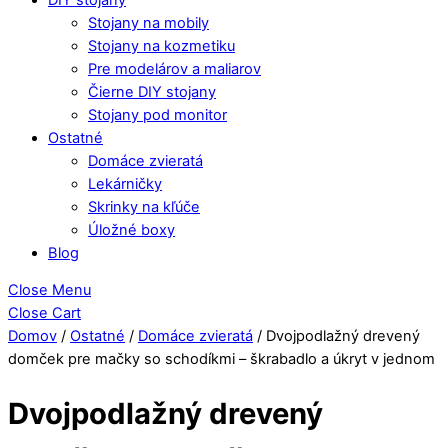
Stojany na mobily
Stojany na kozmetiku
Pre modelárov a maliarov
Čierne DIY stojany
Stojany pod monitor
Ostatné
Domáce zvieratá
Lekárničky
Skrinky na kľúče
Úložné boxy
Blog
Close Menu
Close Cart
Domov
/
Ostatné
/
Domáce zvieratá
/ Dvojpodlažný drevený
domček pre mačky so schodíkmi – škrabadlo a úkryt v jednom
Dvojpodlažný drevený