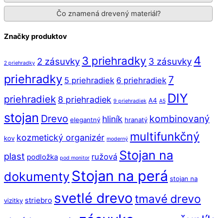
Čo znamená drevený materiál?
Značky produktov
4
3 priehradky
2 zásuvky
3 zásuvky
2 priehradky
priehradky
7
5 priehradiek
6 priehradiek
DIY
priehradiek
8 priehradiek
A4
9 priehradiek
A5
stojan
Drevo
kombinovaný
hliník
elegantný
hranatý
multifunkčný
kozmetický organizér
kov
moderný
Stojan na
plast
ružová
podložka
pod monitor
Stojan na perá
dokumenty
stojan na
svetlé drevo
tmavé drevo
striebro
vizitky