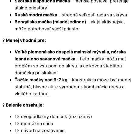
Škótska klapouchá mačka
– menšia postava, preferuje
útulné priestory
Ruská modrá mačka
– stredná veľkosť, rada sa skrýva
Bengálska mačka (mladé jedince)
– ak je aktívnejšia,
môže potrebovať väčší priestor
?
Menej vhodné pre:
Veľké plemená ako dospelá mainská mývalia, nórska
lesná alebo savanová mačka
– tieto mačky môžu mať
problém so vstupom do úkrytu a celkovou stabilitou
domčeka pri skákaní.
Ťažšie mačky nad 6-7 kg
– konštrukcia môže byť menej
stabilná, hlavne ak je vyrobená z kombinácie dreva a
vlnitého kartónu.
?
Balenie obsahuje:
1× dvojpodlažný domček (rozložený)
1× montážna sada
1× návod na zostavenie