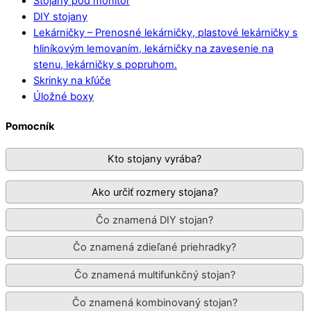
Stojany pod monitor
DIY stojany
Lekárničky
–
Prenosné lekárničky, plastové lekárničky s
hliníkovým lemovaním, lekárničky na zavesenie na
stenu, lekárničky s popruhom.
Skrinky na kľúče
Úložné boxy
Pomocník
Kto stojany vyrába?
Ako určiť rozmery stojana?
Čo znamená DIY stojan?
Čo znamená zdieľané priehradky?
Čo znamená multifunkčný stojan?
Čo znamená kombinovaný stojan?