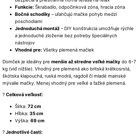
bezpečia a priestranná horná terasa na relax
Funkcie:
Škrabadlo, odpočinková zóna, hracia zóna
Bočné schodíky
– uľahčujú mačke pohyb medzi
poschodiami
Jednoduchá montáž
– DIY konštrukcia umožňuje rýchle
a jednoduché zloženie bez potreby špeciálnych
nástrojov
Vhodné pre:
Všetky plemená mačiek
Domček je ideálny pre
menšie až stredne veľké mačky
do 6-7
kg (viď nižšie). Vhodný pre plemená ako britská krátkosrstá,
škótska klapouchá, ruská modrá, ragdoll či mladé mainské
mývalie mačky. Menej vhodný pre veľké a ťažké plemená.
?
Celková veľkosť:
Šírka:
72 cm
Hĺbka:
35 cm
Výška:
69 cm
?
Jednotlivé časti: