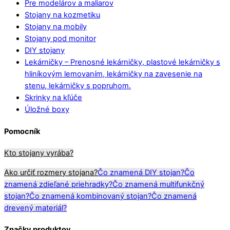
Pre modelárov a maliarov
Stojany na kozmetiku
Stojany na mobily
Stojany pod monitor
DIY stojany
Lekárničky
–
Prenosné lekárničky, plastové lekárničky s
hliníkovým lemovaním, lekárničky na zavesenie na
stenu, lekárničky s popruhom.
Skrinky na kľúče
Úložné boxy
Pomocník
Kto stojany vyrába?
Ako určiť rozmery stojana?
Čo znamená DIY stojan?
Čo
znamená zdieľané priehradky?
Čo znamená multifunkčný
stojan?
Čo znamená kombinovaný stojan?
Čo znamená
drevený materiál?
Značky produktov