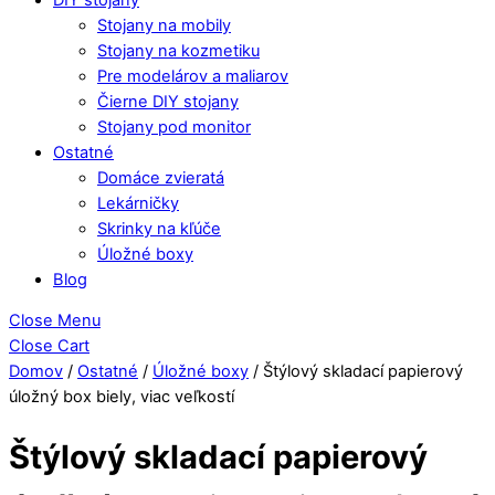
Stojany na mobily
Stojany na kozmetiku
Pre modelárov a maliarov
Čierne DIY stojany
Stojany pod monitor
Ostatné
Domáce zvieratá
Lekárničky
Skrinky na kľúče
Úložné boxy
Blog
Close Menu
Close Cart
Domov
/
Ostatné
/
Úložné boxy
/ Štýlový skladací papierový
úložný box biely, viac veľkostí
Štýlový skladací papierový