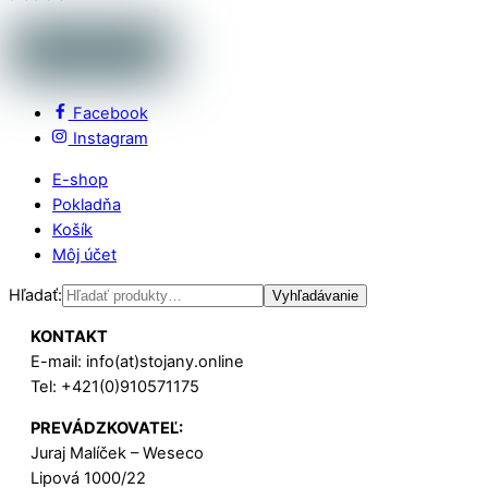
Facebook
Instagram
E-shop
Pokladňa
Košík
Môj účet
Hľadať:
Vyhľadávanie
KONTAKT
E-mail: info(at)stojany.online
Tel: +421(0)910571175
PREVÁDZKOVATEĽ:
Juraj Malíček – Weseco
Lipová 1000/22