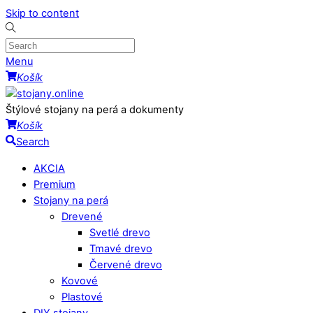
Skip to content
Menu
Košík
Štýlové stojany na perá a dokumenty
Košík
Search
AKCIA
Premium
Stojany na perá
Drevené
Svetlé drevo
Tmavé drevo
Červené drevo
Kovové
Plastové
DIY stojany