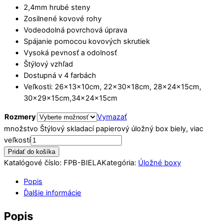
2,4mm hrubé steny
Zosilnené kovové rohy
Vodeodolná povrchová úprava
Spájanie pomocou kovových skrutiek
Vysoká pevnosť a odolnosť
Štýlový vzhľad
Dostupná v 4 farbách
Veľkosti: 26x13x10cm, 22x30x18cm, 28x24x15cm,
30x29x15cm,34x24x15cm
Rozmery
Vymazať
množstvo Štýlový skladací papierový úložný box biely, viac
veľkostí
Pridať do košíka
Katalógové číslo:
FPB-BIELA
Kategória:
Úložné boxy
Popis
Ďalšie informácie
Popis