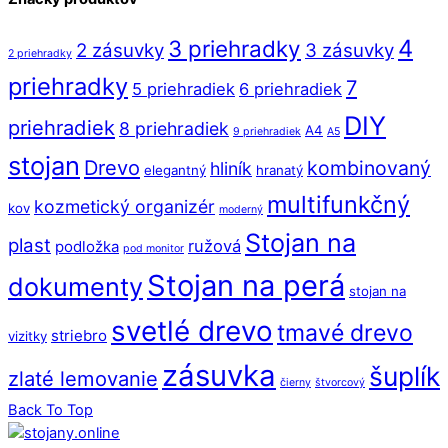
4
3 priehradky
2 zásuvky
3 zásuvky
2 priehradky
priehradky
7
5 priehradiek
6 priehradiek
DIY
priehradiek
8 priehradiek
A4
9 priehradiek
A5
stojan
Drevo
kombinovaný
hliník
elegantný
hranatý
multifunkčný
kozmetický organizér
kov
moderný
Stojan na
plast
ružová
podložka
pod monitor
Stojan na perá
dokumenty
stojan na
svetlé drevo
tmavé drevo
striebro
vizitky
zásuvka
šuplík
zlaté lemovanie
čierny
štvorcový
Back To Top