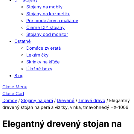
Stojany na mobily
Stojany na kozmetiku
Pre modelárov a maliarov
Čierne DIY stojany
Stojany pod monitor
Ostatné
Domáce zvieratá
Lekárničky
Skrinky na kľúče
Úložné boxy
Blog
Close Menu
Close Cart
Domov
/
Stojany na perá
/
Drevené
/
Tmavé drevo
/ Elegantný
drevený stojan na perá a vizitky, vlnka, tmavohnedý HX-1006
Elegantný drevený stojan na