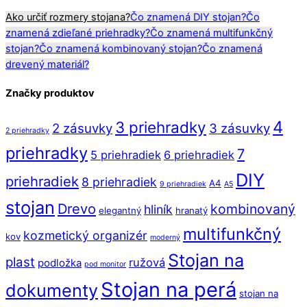
Ako určiť rozmery stojana?
Čo znamená DIY stojan?
Čo
znamená zdieľané priehradky?
Čo znamená multifunkčný
stojan?
Čo znamená kombinovaný stojan?
Čo znamená
drevený materiál?
Značky produktov
4
3 priehradky
2 zásuvky
3 zásuvky
2 priehradky
priehradky
7
5 priehradiek
6 priehradiek
DIY
priehradiek
8 priehradiek
A4
9 priehradiek
A5
stojan
Drevo
kombinovaný
hliník
elegantný
hranatý
multifunkčný
kozmetický organizér
kov
moderný
Stojan na
plast
ružová
podložka
pod monitor
Stojan na perá
dokumenty
stojan na