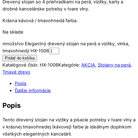
Drevený stojan so 4 priehradkami na perá, vizitky, karty a
drobné kancelárske potreby v tvare vlny.
Krásna kávová / tmavohnedá farba.
Na sklade
množstvo Elegantný drevený stojan na perá a vizitky, vlnka,
tmavohnedý HX-1006
Pridať do košíka
Katalógové číslo:
HX-1006
Kategórie:
AKCIA
,
Stojany na perá
,
Tmavé drevo
Popis
Ďalšie informácie
Popis
Tento drevený stojan na vizitky a písacie potreby v tvare vlny a
v krásnej tmavohnedej (kávovej) farbe je ideálnym doplnkom
všetkých elegantných kancelárií.