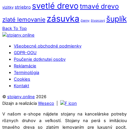
svetlé drevo
tmavé drevo
striebro
vizitky
zásuvka
šuplík
zlaté lemovanie
čierny
štvorcový
Back To Top
Všeobecné obchodné podmienky
GDPR-OOU
Poučenie dotknutej osoby
Reklamácie
Terminológia
Cookies
Kontakt
©
stojany.online
2026
Dizajn a realizácia
Weseco
|
V našom e-shope nájdete stojany na kancelárske potreby
rôznych druhov a veľkostí. Stojany na perá s imitáciou
tmavého dreva so zlatým lemovaním pre luxusný pocit.