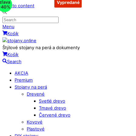
zľava
Vypredané
Vypredané
Vypredané
Skip to content
-40%
Menu
Košík
Štýlové stojany na perá a dokumenty
Košík
Search
AKCIA
Premium
Stojany na perá
Drevené
Svetlé drevo
Tmavé drevo
Červené drevo
Kovové
Plastové
DIY stojany