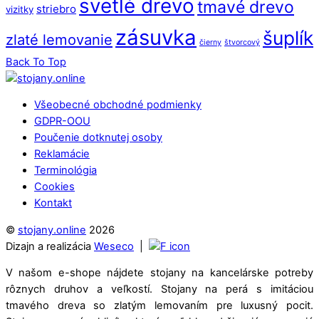
svetlé drevo
tmavé drevo
striebro
vizitky
zásuvka
šuplík
zlaté lemovanie
čierny
štvorcový
Back To Top
Všeobecné obchodné podmienky
GDPR-OOU
Poučenie dotknutej osoby
Reklamácie
Terminológia
Cookies
Kontakt
©
stojany.online
2026
Dizajn a realizácia
Weseco
|
V našom e-shope nájdete stojany na kancelárske potreby
rôznych druhov a veľkostí. Stojany na perá s imitáciou
tmavého dreva so zlatým lemovaním pre luxusný pocit.