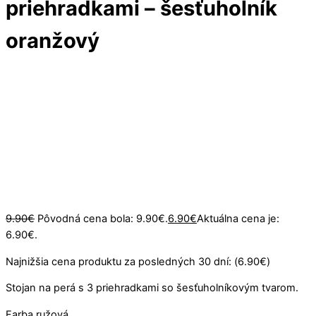
priehradkami – šesťuholník
oranžový
Vypredané
9.90
€
Pôvodná cena bola: 9.90€.
6.90
€
Aktuálna cena je:
6.90€.
Najnižšia cena produktu za posledných 30 dní: (
6.90
€
)
Stojan na perá s 3 priehradkami so šesťuholníkovým tvarom.
Farba ružová.