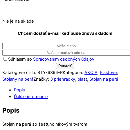
Nie je na sklade
Chcem dostať e-mail keď bude znova skladom
Súhlasím so
Spracovaním osobných údajov
Katalógové číslo:
BTY-6394-R
Kategórie:
AKCIA
,
Plastové
,
Stojany na perá
Značky:
3 priehradky
,
plast
,
Stojan na perá
Popis
Ďalšie informácie
Popis
Stojan na perá so šesťuholníkovým tvarom.