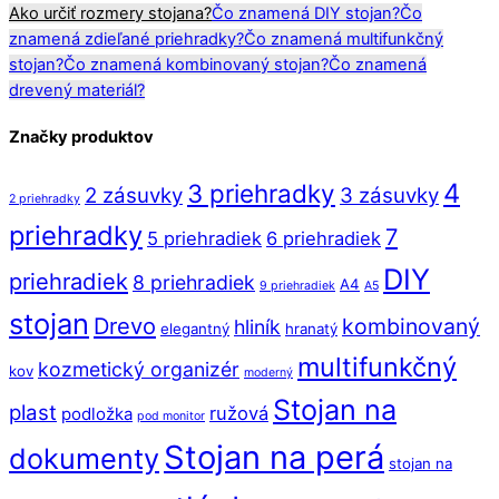
Ako určiť rozmery stojana?
Čo znamená DIY stojan?
Čo
znamená zdieľané priehradky?
Čo znamená multifunkčný
stojan?
Čo znamená kombinovaný stojan?
Čo znamená
drevený materiál?
Značky produktov
4
3 priehradky
2 zásuvky
3 zásuvky
2 priehradky
priehradky
7
5 priehradiek
6 priehradiek
DIY
priehradiek
8 priehradiek
A4
9 priehradiek
A5
stojan
Drevo
kombinovaný
hliník
elegantný
hranatý
multifunkčný
kozmetický organizér
kov
moderný
Stojan na
plast
ružová
podložka
pod monitor
Stojan na perá
dokumenty
stojan na