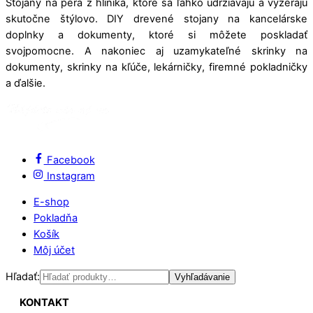
Stojany na perá z hliníka, ktoré sa ľahko udržiavajú a vyzerajú
skutočne štýlovo. DIY drevené stojany na kancelárske
doplnky a dokumenty, ktoré si môžete poskladať
svojpomocne. A nakoniec aj uzamykateľné skrinky na
dokumenty, skrinky na kľúče, lekárničky, firemné pokladničky
a ďalšie.
Facebook
Instagram
E-shop
Pokladňa
Košík
Môj účet
Hľadať:
Vyhľadávanie
KONTAKT