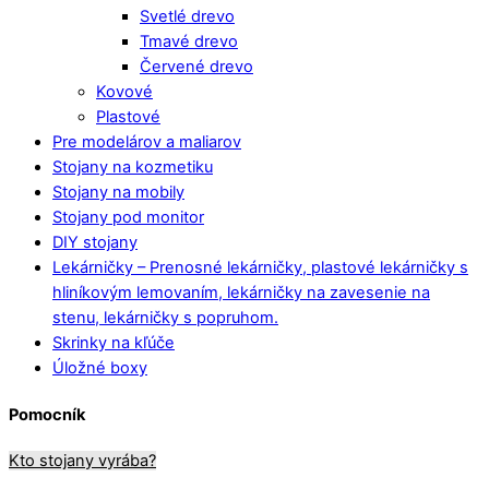
Svetlé drevo
Tmavé drevo
Červené drevo
Kovové
Plastové
Pre modelárov a maliarov
Stojany na kozmetiku
Stojany na mobily
Stojany pod monitor
DIY stojany
Lekárničky
–
Prenosné lekárničky, plastové lekárničky s
hliníkovým lemovaním, lekárničky na zavesenie na
stenu, lekárničky s popruhom.
Skrinky na kľúče
Úložné boxy
Pomocník
Kto stojany vyrába?