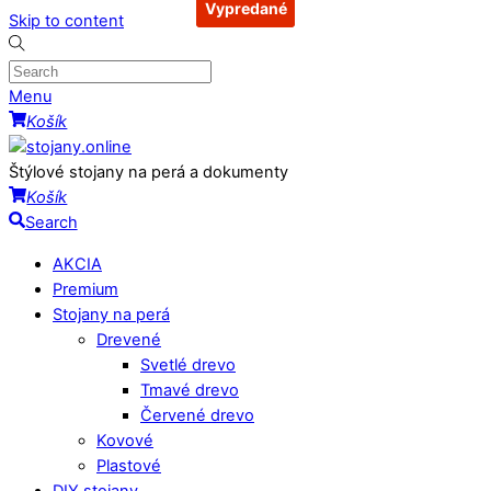
Vypredané
Vypredané
Vypredané
Skip to content
Menu
Košík
Štýlové stojany na perá a dokumenty
Košík
Search
AKCIA
Premium
Stojany na perá
Drevené
Svetlé drevo
Tmavé drevo
Červené drevo
Kovové
Plastové
DIY stojany