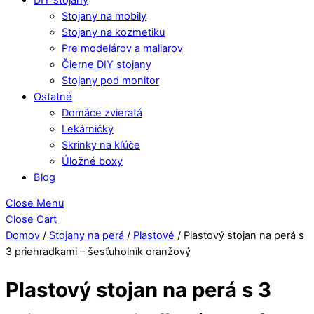
Stojany na mobily
Stojany na kozmetiku
Pre modelárov a maliarov
Čierne DIY stojany
Stojany pod monitor
Ostatné
Domáce zvieratá
Lekárničky
Skrinky na kľúče
Úložné boxy
Blog
Close Menu
Close Cart
Domov
/
Stojany na perá
/
Plastové
/ Plastový stojan na perá s
3 priehradkami – šesťuholník oranžový
Plastový stojan na perá s 3