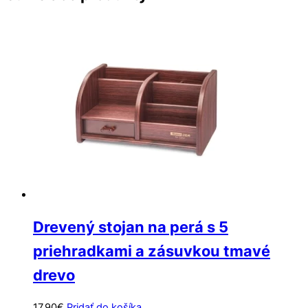
Drevený stojan na perá s 5
priehradkami a zásuvkou tmavé
drevo
17.90
€
Pridať do košíka