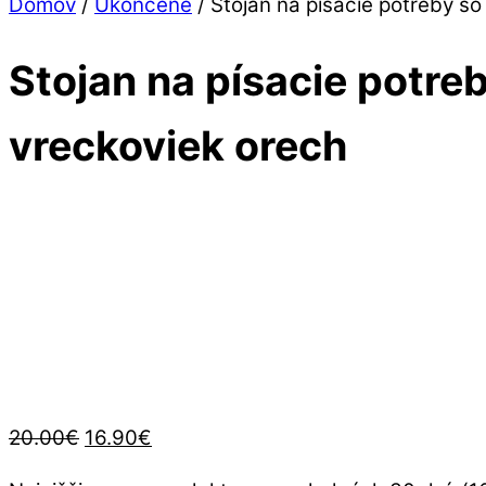
Close
Close
Domov
/
Ukončené
/ Stojan na písacie potreby s
Menu
Cart
Stojan na písacie potr
vreckoviek orech
Pôvodná
Aktuálna
20.00
€
16.90
€
cena
cena