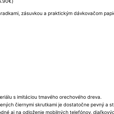
6.90
€
)
iehradkami, zásuvkou a praktickým dávkovačom pap
eriálu s imitáciou tmavého orechového dreva.
ných čiernymi skrutkami je dostatočne pevný a st
dné aj na odloženie mobilných telefónov, diaľkových