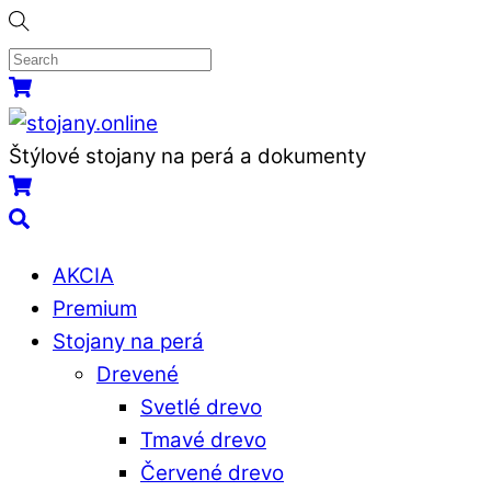
Skip
to
content
Menu
Košík
Štýlové stojany na perá a dokumenty
Košík
Search
AKCIA
Premium
Stojany na perá
Drevené
Svetlé drevo
Tmavé drevo
Červené drevo