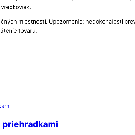
vreckoviek.
tačných miestností. Upozornenie: nedokonalosti pr
átenie tovaru.
2 priehradkami