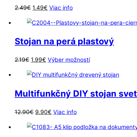
Pôvodná
Aktuálna
2.49
€
1.49
€
Viac info
cena
cena
bola:
je:
2.49€.
1.49€.
Stojan na perá plastový
Pôvodná
Aktuálna
Tento
2.19
€
1.99
€
Výber možností
cena
cena
produkt
bola:
je:
má
2.19€.
1.99€.
viacero
Multifunkčný DIY stojan sve
variantov.
Možnosti
Pôvodná
Aktuálna
12.90
€
9.90
€
Viac info
si
cena
cena
môžete
bola:
je:
vybrať