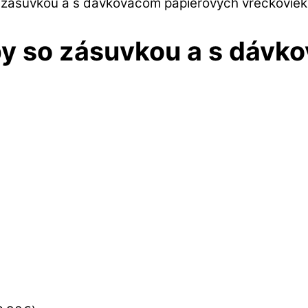
o zásuvkou a s dávkovačom papierových vreckoviek
eby so zásuvkou a s dáv
Predaj ukončený