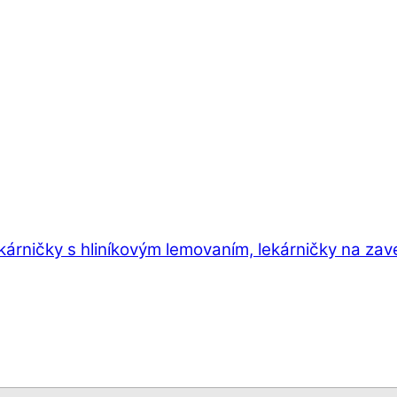
ekárničky s hliníkovým lemovaním, lekárničky na zav