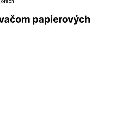
 orech
kovačom papierových