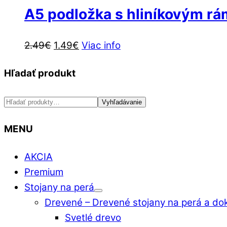
12.90€.
9.90€.
na
A5 podložka s hliníkovým rá
stránke
produktu.
Pôvodná
Aktuálna
2.49
€
1.49
€
Viac info
cena
cena
Hľadať produkt
bola:
je:
2.49€.
1.49€.
Hľadať:
Vyhľadávanie
MENU
AKCIA
Premium
Stojany na perá
Drevené
–
Drevené stojany na perá a do
Svetlé drevo