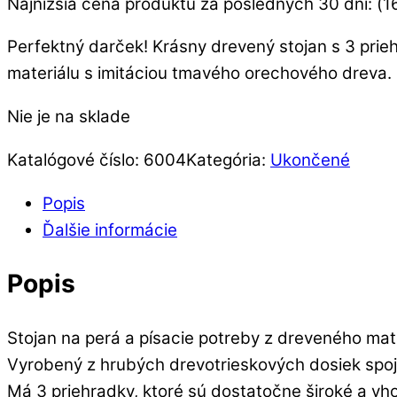
Najnižšia cena produktu za posledných 30 dní: (
1
bola:
je:
20.00€.
16.90€.
Perfektný darček! Krásny drevený stojan s 3 pr
materiálu s imitáciou tmavého orechového dreva.
Nie je na sklade
Katalógové číslo:
6004
Kategória:
Ukončené
Popis
Ďalšie informácie
Popis
Stojan na perá a písacie potreby z dreveného mat
Vyrobený z hrubých drevotrieskových dosiek spoje
Má 3 priehradky, ktoré sú dostatočne široké a vho