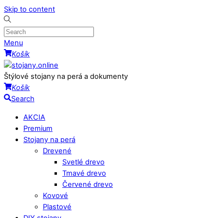
Skip to content
Menu
Košík
Štýlové stojany na perá a dokumenty
Košík
Search
AKCIA
Premium
Stojany na perá
Drevené
Svetlé drevo
Tmavé drevo
Červené drevo
Kovové
Plastové
DIY stojany