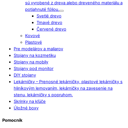
sú vyrobené z dreva alebo dreveného materiálu a
potiahnuté fóliou.
Svetlé drevo
Tmavé drevo
Červené drevo
Kovové
Plastové
Pre modelárov a maliarov
Stojany na kozmetiku
Stojany na mobily
Stojany pod monitor
DIY stojany
Lekárničky
–
Prenosné lekárničky, plastové lekárničky s
hliníkovým lemovaním, lekárničky na zavesenie na
stenu, lekárničky s popruhom.
Skrinky na kľúče
Úložné boxy
Pomocník