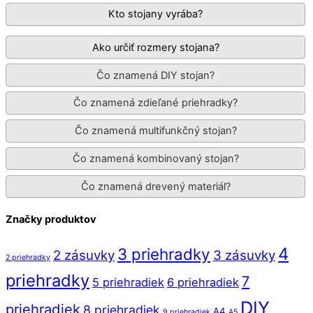
Kto stojany vyrába?
Ako určiť rozmery stojana?
Čo znamená DIY stojan?
Čo znamená zdieľané priehradky?
Čo znamená multifunkčný stojan?
Čo znamená kombinovaný stojan?
Čo znamená drevený materiál?
Značky produktov
4
3 priehradky
2 zásuvky
3 zásuvky
2 priehradky
priehradky
7
5 priehradiek
6 priehradiek
DIY
priehradiek
8 priehradiek
A4
9 priehradiek
A5