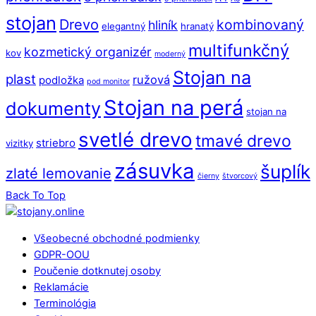
stojan
Drevo
kombinovaný
hliník
elegantný
hranatý
multifunkčný
kozmetický organizér
kov
moderný
Stojan na
plast
ružová
podložka
pod monitor
Stojan na perá
dokumenty
stojan na
svetlé drevo
tmavé drevo
striebro
vizitky
zásuvka
šuplík
zlaté lemovanie
čierny
štvorcový
Back To Top
Všeobecné obchodné podmienky
GDPR-OOU
Poučenie dotknutej osoby
Reklamácie
Terminológia