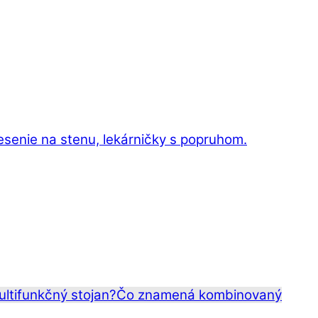
esenie na stenu, lekárničky s popruhom.
ltifunkčný stojan?
Čo znamená kombinovaný