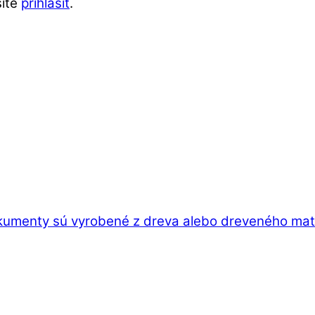
síte
prihlásiť
.
kumenty sú vyrobené z dreva alebo dreveného mater