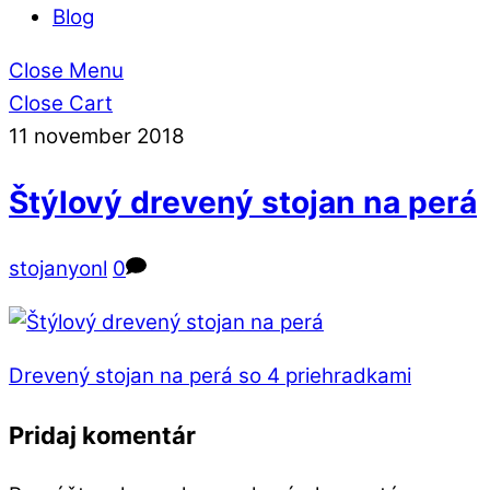
Blog
Close Menu
Close Cart
11
november
2018
Štýlový drevený stojan na perá
stojanyonl
0
Drevený stojan na perá so 4 priehradkami
Pridaj komentár