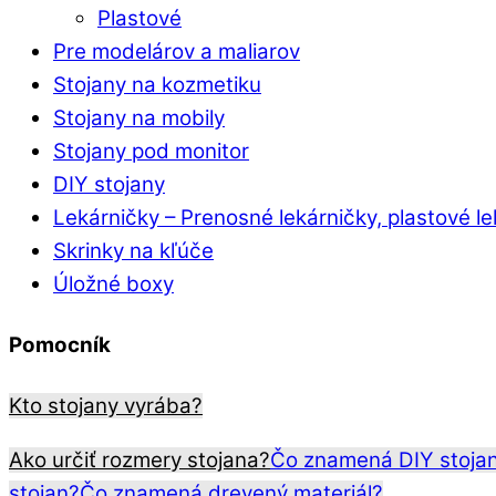
Plastové
Pre modelárov a maliarov
Stojany na kozmetiku
Stojany na mobily
Stojany pod monitor
DIY stojany
Lekárničky
–
Prenosné lekárničky, plastové l
Skrinky na kľúče
Úložné boxy
Pomocník
Kto stojany vyrába?
Ako určiť rozmery stojana?
Čo znamená DIY stoja
stojan?
Čo znamená drevený materiál?