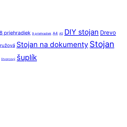
DIY stojan
Drevo
8 priehradiek
A4
9 priehradiek
A5
Stojan
Stojan na dokumenty
ružová
šuplík
štvorcový