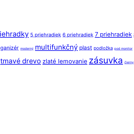
riehradky
7 priehradiek
5 priehradiek
6 priehradiek
multifunkčný
plast
ganizér
podložka
moderný
pod monitor
zásuvka
tmavé drevo
zlaté lemovanie
čierny