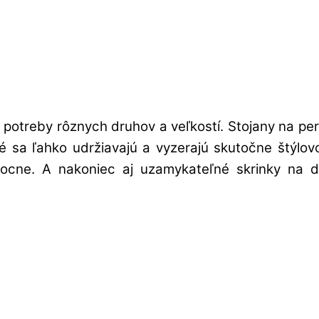
potreby rôznych druhov a veľkostí. Stojany na pe
oré sa ľahko udržiavajú a vyzerajú skutočne štýl
cne. A nakoniec aj uzamykateľné skrinky na do