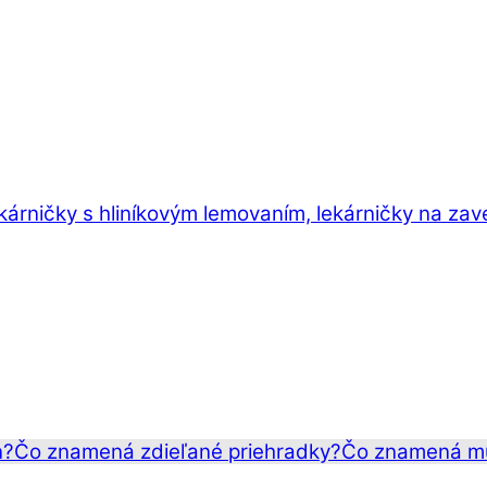
ekárničky s hliníkovým lemovaním, lekárničky na zav
n?
Čo znamená zdieľané priehradky?
Čo znamená mu