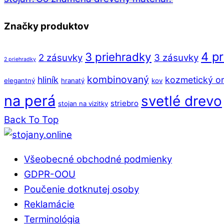
Značky produktov
4 p
3 priehradky
2 zásuvky
3 zásuvky
2 priehradky
kombinovaný
hliník
kozmetický or
elegantný
hranatý
kov
na perá
svetlé drevo
striebro
stojan na vizitky
Back To Top
Všeobecné obchodné podmienky
GDPR-OOU
Poučenie dotknutej osoby
Reklamácie
Terminológia