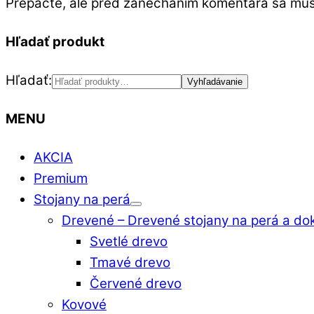
Prepáčte, ale pred zanechaním komentára sa mu
Hľadať produkt
Hľadať:
Vyhľadávanie
MENU
AKCIA
Premium
Stojany na perá
Drevené
–
Drevené stojany na perá a do
Svetlé drevo
Tmavé drevo
Červené drevo
Kovové