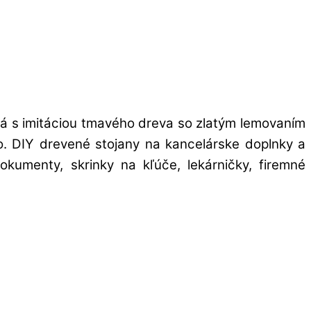
rá s imitáciou tmavého dreva so zlatým lemovaním
ovo. DIY drevené stojany na kancelárske doplnky a
kumenty, skrinky na kľúče, lekárničky, firemné