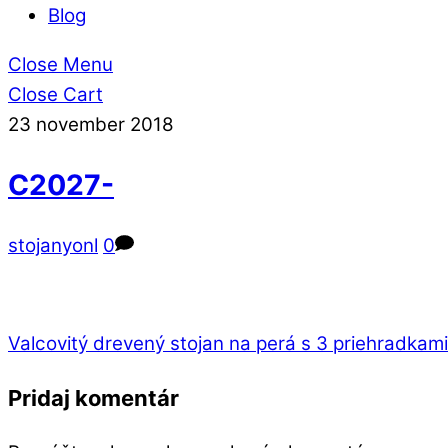
Blog
Close Menu
Close Cart
23
november
2018
C2027-
stojanyonl
0
Valcovitý drevený stojan na perá s 3 priehradkami
Pridaj komentár