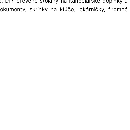
ovo. DIY drevené stojany na kancelárske doplnky a
kumenty, skrinky na kľúče, lekárničky, firemné