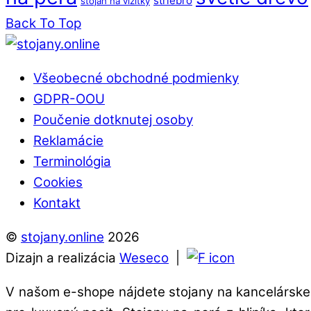
striebro
stojan na vizitky
Back To Top
Všeobecné obchodné podmienky
GDPR-OOU
Poučenie dotknutej osoby
Reklamácie
Terminológia
Cookies
Kontakt
©
stojany.online
2026
Dizajn a realizácia
Weseco
|
V našom e-shope nájdete stojany na kancelárske 