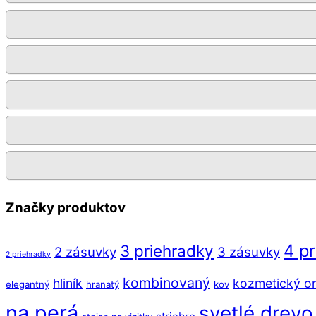
Značky produktov
4 p
3 priehradky
2 zásuvky
3 zásuvky
2 priehradky
kombinovaný
hliník
kozmetický or
elegantný
hranatý
kov
na perá
svetlé drevo