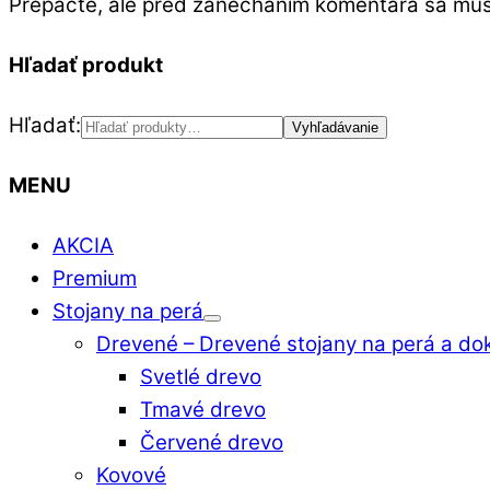
Prepáčte, ale pred zanechaním komentára sa mu
Hľadať produkt
Hľadať:
Vyhľadávanie
MENU
AKCIA
Premium
Stojany na perá
Drevené
–
Drevené stojany na perá a do
Svetlé drevo
Tmavé drevo
Červené drevo
Kovové