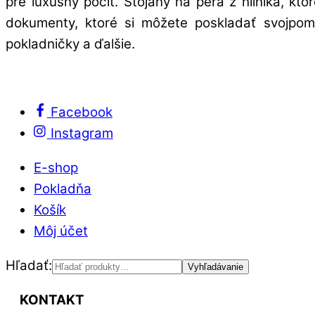
pre luxusný pocit. Stojany na perá z hliníka, kt
dokumenty, ktoré si môžete poskladať svojpomo
pokladničky a ďalšie.
Facebook
Instagram
E-shop
Pokladňa
Košík
Môj účet
Hľadať:
Vyhľadávanie
KONTAKT