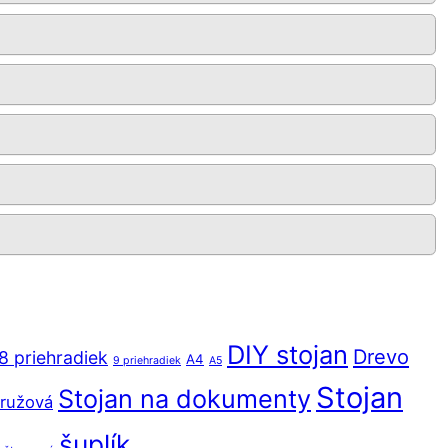
DIY stojan
Drevo
8 priehradiek
A4
9 priehradiek
A5
Stojan
Stojan na dokumenty
ružová
šuplík