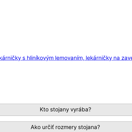
ekárničky s hliníkovým lemovaním, lekárničky na zav
Kto stojany vyrába?
Ako určiť rozmery stojana?