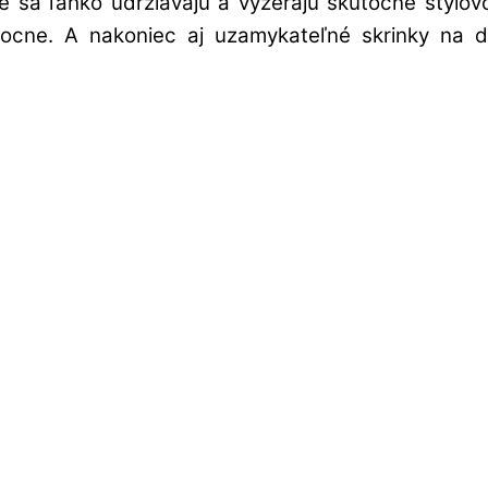
oré sa ľahko udržiavajú a vyzerajú skutočne štýl
cne. A nakoniec aj uzamykateľné skrinky na do