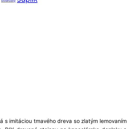
štvorcový
rá s imitáciou tmavého dreva so zlatým lemovaním