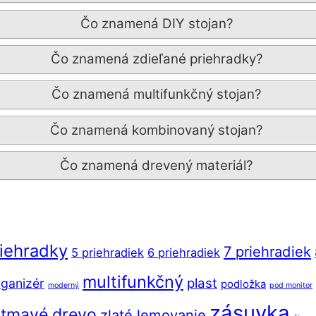
Čo znamená DIY stojan?
Čo znamená zdieľané priehradky?
Čo znamená multifunkčný stojan?
Čo znamená kombinovaný stojan?
Čo znamená drevený materiál?
riehradky
7 priehradiek
5 priehradiek
6 priehradiek
multifunkčný
plast
ganizér
podložka
moderný
pod monitor
zásuvka
tmavé drevo
zlaté lemovanie