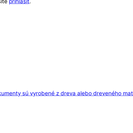
síte
prihlásiť
.
kumenty sú vyrobené z dreva alebo dreveného mater