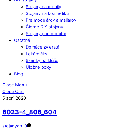
Stojany na mobily
Stojany na kozmetiku
Pre modelárov a maliarov
Čierne DIY stojany
Stojany pod monitor
Ostatné
Domáce zvieratá
Lekárničky
Skrinky na kľúče
Úložné boxy
Blog
Close Menu
Close Cart
5
apríl
2020
6023-4_806_604
stojanyonl
0