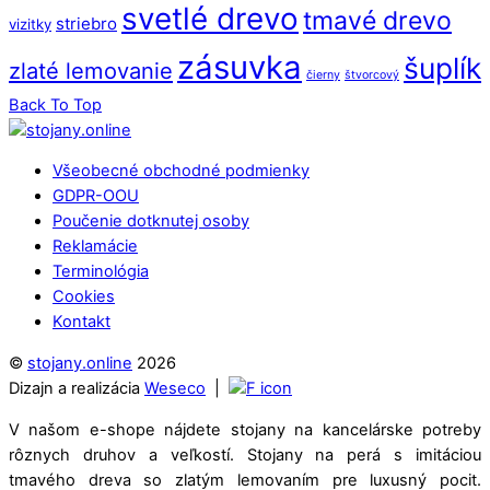
svetlé drevo
tmavé drevo
striebro
vizitky
zásuvka
šuplík
zlaté lemovanie
čierny
štvorcový
Back To Top
Všeobecné obchodné podmienky
GDPR-OOU
Poučenie dotknutej osoby
Reklamácie
Terminológia
Cookies
Kontakt
©
stojany.online
2026
Dizajn a realizácia
Weseco
|
V našom e-shope nájdete stojany na kancelárske potreby
rôznych druhov a veľkostí. Stojany na perá s imitáciou
tmavého dreva so zlatým lemovaním pre luxusný pocit.