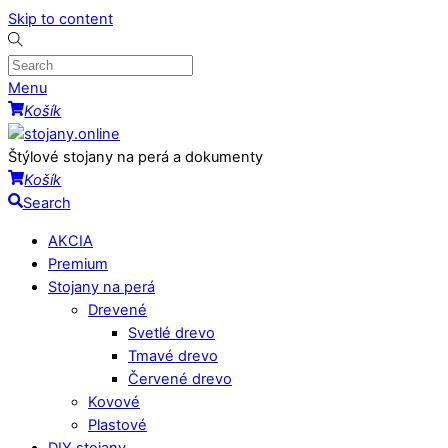
Skip to content
Menu
Košík
Štýlové stojany na perá a dokumenty
Košík
Search
AKCIA
Premium
Stojany na perá
Drevené
Svetlé drevo
Tmavé drevo
Červené drevo
Kovové
Plastové
DIY stojany