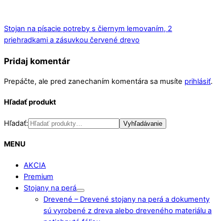
Stojan na písacie potreby s čiernym lemovaním, 2
priehradkami a zásuvkou červené drevo
Pridaj komentár
Prepáčte, ale pred zanechaním komentára sa musíte
prihlásiť
.
Hľadať produkt
Hľadať:
Vyhľadávanie
MENU
AKCIA
Premium
Stojany na perá
Drevené
–
Drevené stojany na perá a dokumenty
sú vyrobené z dreva alebo dreveného materiálu a