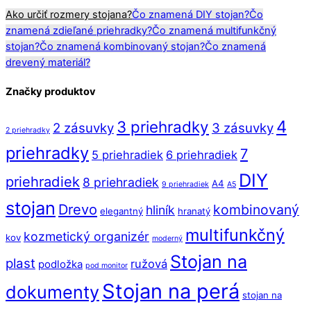
Ako určiť rozmery stojana?
Čo znamená DIY stojan?
Čo
znamená zdieľané priehradky?
Čo znamená multifunkčný
stojan?
Čo znamená kombinovaný stojan?
Čo znamená
drevený materiál?
Značky produktov
4
3 priehradky
2 zásuvky
3 zásuvky
2 priehradky
priehradky
7
5 priehradiek
6 priehradiek
DIY
priehradiek
8 priehradiek
A4
9 priehradiek
A5
stojan
Drevo
kombinovaný
hliník
elegantný
hranatý
multifunkčný
kozmetický organizér
kov
moderný
Stojan na
plast
ružová
podložka
pod monitor
Stojan na perá
dokumenty
stojan na