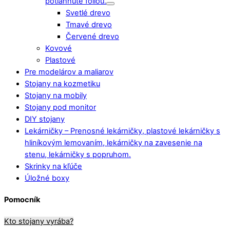
potiahnuté fóliou.
Svetlé drevo
Tmavé drevo
Červené drevo
Kovové
Plastové
Pre modelárov a maliarov
Stojany na kozmetiku
Stojany na mobily
Stojany pod monitor
DIY stojany
Lekárničky
–
Prenosné lekárničky, plastové lekárničky s
hliníkovým lemovaním, lekárničky na zavesenie na
stenu, lekárničky s popruhom.
Skrinky na kľúče
Úložné boxy
Pomocník
Kto stojany vyrába?