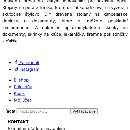
tmavého dreva so zlatým lemovaním pre luxusný pocit.
Stojany na perá z hliníka, ktoré sa ľahko udržiavajú a vyzerajú
skutočne štýlovo. DIY drevené stojany na kancelárske
doplnky a dokumenty, ktoré si môžete poskladať
svojpomocne. A nakoniec aj uzamykateľné skrinky na
dokumenty, skrinky na kľúče, lekárničky, firemné pokladničky
a ďalšie.
Facebook
Instagram
E-shop
Pokladňa
Košík
Môj účet
Hľadať:
Vyhľadávanie
KONTAKT
E-mail: info(at)stojany.online