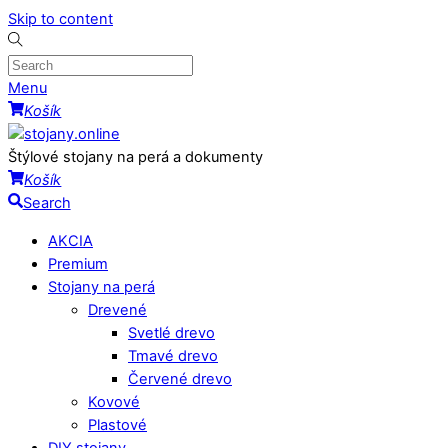
Skip to content
Menu
Košík
Štýlové stojany na perá a dokumenty
Košík
Search
AKCIA
Premium
Stojany na perá
Drevené
Svetlé drevo
Tmavé drevo
Červené drevo
Kovové
Plastové
DIY stojany