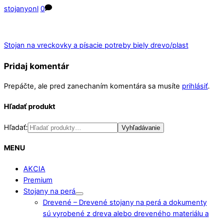
stojanyonl
0
Stojan na vreckovky a písacie potreby biely drevo/plast
Pridaj komentár
Prepáčte, ale pred zanechaním komentára sa musíte
prihlásiť
.
Hľadať produkt
Hľadať:
Vyhľadávanie
MENU
AKCIA
Premium
Stojany na perá
Drevené
–
Drevené stojany na perá a dokumenty
sú vyrobené z dreva alebo dreveného materiálu a