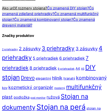
Ako určiť rozmery stojana?
Čo znamená DIY stojan?
Čo
znamená zdieľané priehradky?
Čo znamená multifunkčný
stojan?
Čo znamená kombinovaný stojan?
Čo znamená
drevený materiál?
Značky produktov
4
3 priehradky
2 zásuvky
3 zásuvky
2 priehradky
priehradky
7
5 priehradiek
6 priehradiek
DIY
priehradiek
8 priehradiek
A4
9 priehradiek
A5
stojan
Drevo
kombinovaný
hliník
elegantný
hranatý
multifunkčný
kozmetický organizér
kov
moderný
Stojan na
plast
ružová
podložka
pod monitor
Stojan na perá
dokumenty
stojan na