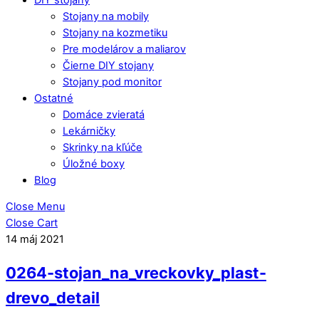
Stojany na mobily
Stojany na kozmetiku
Pre modelárov a maliarov
Čierne DIY stojany
Stojany pod monitor
Ostatné
Domáce zvieratá
Lekárničky
Skrinky na kľúče
Úložné boxy
Blog
Close Menu
Close Cart
14
máj
2021
0264-stojan_na_vreckovky_plast-
drevo_detail