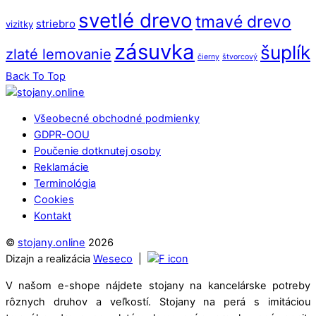
svetlé drevo
tmavé drevo
striebro
vizitky
zásuvka
šuplík
zlaté lemovanie
čierny
štvorcový
Back To Top
Všeobecné obchodné podmienky
GDPR-OOU
Poučenie dotknutej osoby
Reklamácie
Terminológia
Cookies
Kontakt
©
stojany.online
2026
Dizajn a realizácia
Weseco
|
V našom e-shope nájdete stojany na kancelárske potreby
rôznych druhov a veľkostí. Stojany na perá s imitáciou