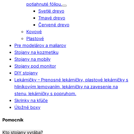
potiahnuté fóliou.
Svetlé drevo
Tmavé drevo
Červené drevo
Kovové
Plastové
Pre modelárov a maliarov
Stojany na kozmetiku
Stojany na mobily
Stojany pod monitor
DIY stojany
Lekárničky
–
Prenosné lekárničky, plastové lekárničky s
hliníkovým lemovaním, lekárničky na zavesenie na
stenu, lekárničky s popruhom.
Skrinky na kľúče
Úložné boxy
Pomocník
Kto stojany vyrába?