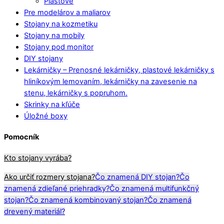
Plastové
Pre modelárov a maliarov
Stojany na kozmetiku
Stojany na mobily
Stojany pod monitor
DIY stojany
Lekárničky
–
Prenosné lekárničky, plastové lekárničky s
hliníkovým lemovaním, lekárničky na zavesenie na
stenu, lekárničky s popruhom.
Skrinky na kľúče
Úložné boxy
Pomocník
Kto stojany vyrába?
Ako určiť rozmery stojana?
Čo znamená DIY stojan?
Čo
znamená zdieľané priehradky?
Čo znamená multifunkčný
stojan?
Čo znamená kombinovaný stojan?
Čo znamená
drevený materiál?