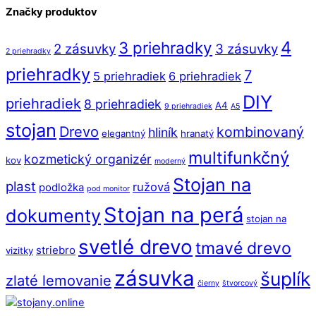
Značky produktov
4
3 priehradky
2 zásuvky
3 zásuvky
2 priehradky
priehradky
7
5 priehradiek
6 priehradiek
DIY
priehradiek
8 priehradiek
A4
9 priehradiek
A5
stojan
Drevo
kombinovaný
hliník
elegantný
hranatý
multifunkčný
kozmetický organizér
kov
moderný
Stojan na
plast
ružová
podložka
pod monitor
Stojan na perá
dokumenty
stojan na
svetlé drevo
tmavé drevo
striebro
vizitky
zásuvka
šuplík
zlaté lemovanie
čierny
štvorcový
Back