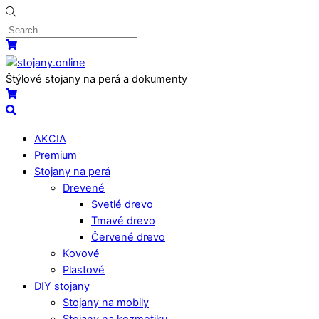
Skip
to
content
Menu
Košík
Štýlové stojany na perá a dokumenty
Košík
Search
AKCIA
Premium
Stojany na perá
Drevené
Svetlé drevo
Tmavé drevo
Červené drevo
Kovové
Plastové
DIY stojany
Stojany na mobily
Stojany na kozmetiku