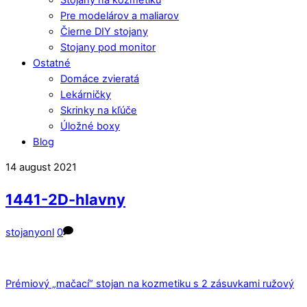
Pre modelárov a maliarov
Čierne DIY stojany
Stojany pod monitor
Ostatné
Domáce zvieratá
Lekárničky
Skrinky na kľúče
Úložné boxy
Blog
Close
Close
14
august
2021
Menu
Cart
1441-2D-hlavny
stojanyonl
0
Prémiový „mačací“ stojan na kozmetiku s 2 zásuvkami ružový