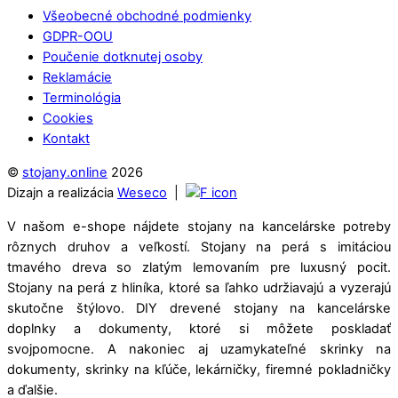
To
Všeobecné obchodné podmienky
Top
GDPR-OOU
Poučenie dotknutej osoby
Reklamácie
Terminológia
Cookies
Kontakt
©
stojany.online
2026
Dizajn a realizácia
Weseco
|
V našom e-shope nájdete stojany na kancelárske potreby
rôznych druhov a veľkostí. Stojany na perá s imitáciou
tmavého dreva so zlatým lemovaním pre luxusný pocit.
Stojany na perá z hliníka, ktoré sa ľahko udržiavajú a vyzerajú
skutočne štýlovo. DIY drevené stojany na kancelárske
doplnky a dokumenty, ktoré si môžete poskladať
svojpomocne. A nakoniec aj uzamykateľné skrinky na
dokumenty, skrinky na kľúče, lekárničky, firemné pokladničky
a ďalšie.