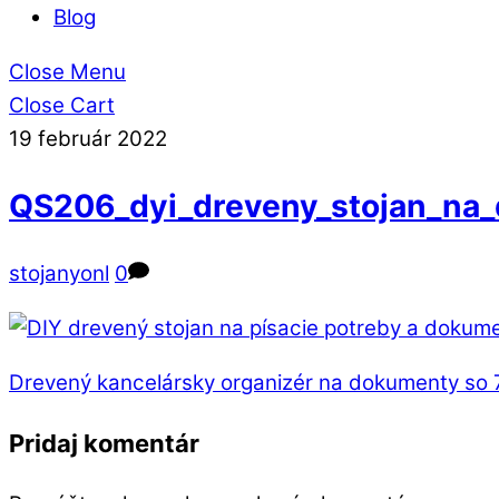
Blog
Close Menu
Close Cart
19
február
2022
QS206_dyi_dreveny_stojan_na_
stojanyonl
0
Drevený kancelársky organizér na dokumenty so 
Pridaj komentár