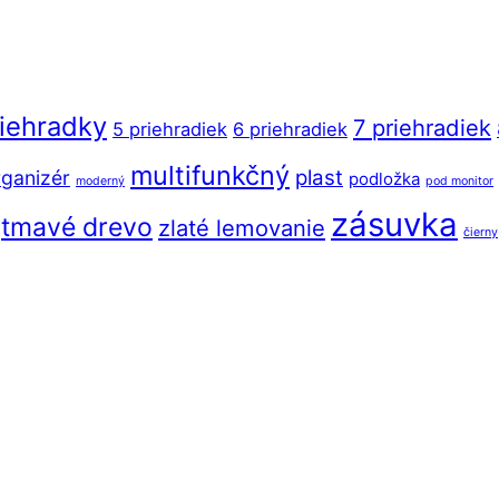
riehradky
7 priehradiek
5 priehradiek
6 priehradiek
multifunkčný
plast
ganizér
podložka
moderný
pod monitor
zásuvka
tmavé drevo
zlaté lemovanie
čierny