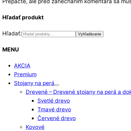
Prepáčte, ale pred zanechaním komentára sa mu
Hľadať produkt
Hľadať:
Vyhľadávanie
MENU
AKCIA
Premium
Stojany na perá
Drevené
–
Drevené stojany na perá a do
Svetlé drevo
Tmavé drevo
Červené drevo
Kovové