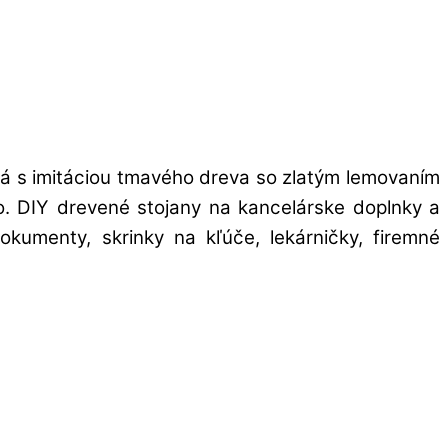
rá s imitáciou tmavého dreva so zlatým lemovaním
ovo. DIY drevené stojany na kancelárske doplnky a
kumenty, skrinky na kľúče, lekárničky, firemné