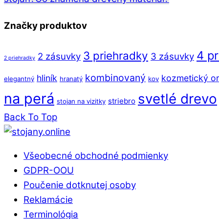
Značky produktov
4 p
3 priehradky
2 zásuvky
3 zásuvky
2 priehradky
kombinovaný
hliník
kozmetický or
elegantný
hranatý
kov
na perá
svetlé drevo
striebro
stojan na vizitky
Back To Top
Všeobecné obchodné podmienky
GDPR-OOU
Poučenie dotknutej osoby
Reklamácie
Terminológia