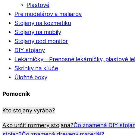
Plastové
Pre modelárov a maliarov
Stojany na kozmetiku
Stojany na mobily
Stojany pod monitor
DIY stojany
Lekárničky
–
Prenosné lekárničky, plastové l
Skrinky na kľúče
Úložné boxy
Pomocník
Kto stojany vyrába?
Ako určiť rozmery stojana?
Čo znamená DIY stoja
stojan?
Čo znamená drevený materiál?