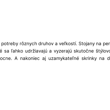
potreby rôznych druhov a veľkostí. Stojany na pe
oré sa ľahko udržiavajú a vyzerajú skutočne štýl
cne. A nakoniec aj uzamykateľné skrinky na do