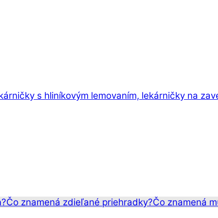
ekárničky s hliníkovým lemovaním, lekárničky na zav
n?
Čo znamená zdieľané priehradky?
Čo znamená mu