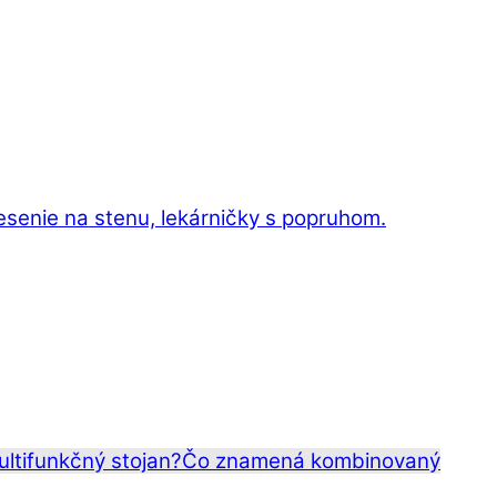
esenie na stenu, lekárničky s popruhom.
ltifunkčný stojan?
Čo znamená kombinovaný