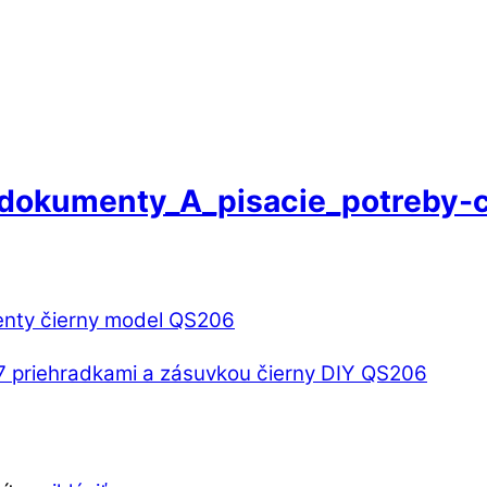
dokumenty_A_pisacie_potreby-c
7 priehradkami a zásuvkou čierny DIY QS206