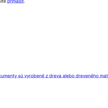
síte
prihlásiť
.
kumenty sú vyrobené z dreva alebo dreveného mater