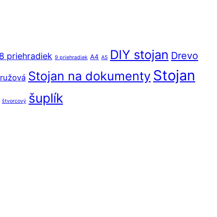
DIY stojan
Drevo
8 priehradiek
A4
9 priehradiek
A5
Stojan
Stojan na dokumenty
ružová
šuplík
štvorcový