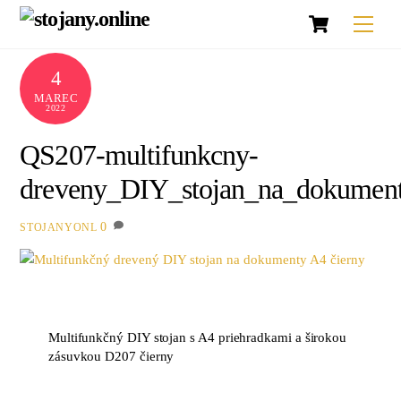
Košík
Skip
Men
to
content
4
MAREC
2022
QS207-multifunkcny-
dreveny_DIY_stojan_na_dokumen
0
STOJANYONL
Multifunkčný DIY stojan s A4 priehradkami a širokou
zásuvkou D207 čierny