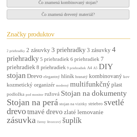
Čo znamená kombinovaný stojan?
Čo znamená drevený materiál?
Značky produktov
4
3 priehradky
2 zásuvky
3 zásuvky
2 priehradky
priehradky
7
5 priehradiek
6 priehradiek
DIY
priehradiek
8 priehradiek
A4
9 priehradiek
A5
stojan
Drevo
kombinovaný
hliník
elegantný
hranatý
kov
multifunkčný
plast
kozmetický organizér
moderný
Stojan na dokumenty
ružová
podložka
pod monitor
Stojan na perá
svetlé
striebro
stojan na vizitky
drevo
tmavé drevo
zlaté lemovanie
zásuvka
šuplík
čierny
štvorcový