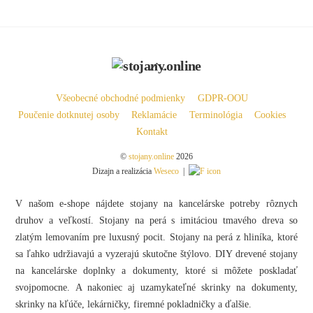
Back
To
Top
Všeobecné obchodné podmienky
GDPR-OOU
Poučenie dotknutej osoby
Reklamácie
Terminológia
Cookies
Kontakt
©
stojany.online
2026
Dizajn a realizácia
Weseco
|
V našom e-shope nájdete stojany na kancelárske potreby rôznych
druhov a veľkostí. Stojany na perá s imitáciou tmavého dreva so
zlatým lemovaním pre luxusný pocit. Stojany na perá z hliníka, ktoré
sa ľahko udržiavajú a vyzerajú skutočne štýlovo. DIY drevené stojany
na kancelárske doplnky a dokumenty, ktoré si môžete poskladať
svojpomocne. A nakoniec aj uzamykateľné skrinky na dokumenty,
skrinky na kľúče, lekárničky, firemné pokladničky a ďalšie.