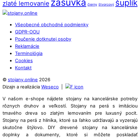
zásuvka
šuplík
zlaté lemovanie
čierny
štvorcový
Back
To
Všeobecné obchodné podmienky
Top
GDPR-OOU
Poučenie dotknutej osoby
Reklamácie
Terminológia
Cookies
Kontakt
©
stojany.online
2026
Dizajn a realizácia
Weseco
|
V našom e-shope nájdete stojany na kancelárske potreby
rôznych druhov a veľkostí. Stojany na perá s imitáciou
tmavého dreva so zlatým lemovaním pre luxusný pocit.
Stojany na perá z hliníka, ktoré sa ľahko udržiavajú a vyzerajú
skutočne štýlovo. DIY drevené stojany na kancelárske
doplnky a dokumenty, ktoré si môžete poskladať