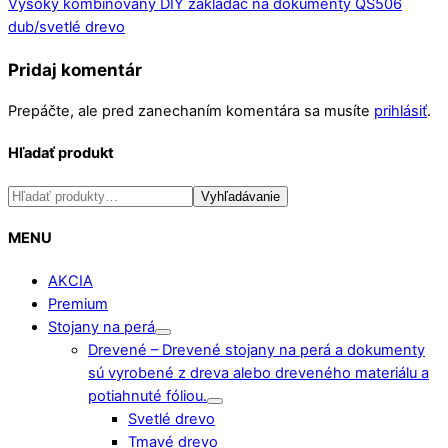
Vysoký kombinovaný DIY zakladač na dokumenty QS506
dub/svetlé drevo
Pridaj komentár
Prepáčte, ale pred zanechaním komentára sa musíte
prihlásiť
.
Hľadať produkt
Hľadať:
Vyhľadávanie
MENU
AKCIA
Premium
Stojany na perá
Drevené
–
Drevené stojany na perá a dokumenty
sú vyrobené z dreva alebo dreveného materiálu a
potiahnuté fóliou.
Svetlé drevo
Tmavé drevo