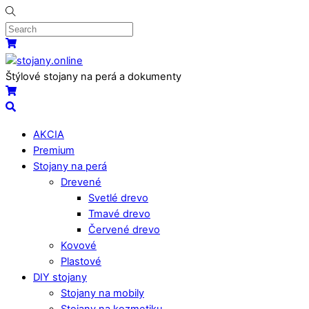
Skip
to
content
Menu
Košík
Štýlové stojany na perá a dokumenty
Košík
Search
AKCIA
Premium
Stojany na perá
Drevené
Svetlé drevo
Tmavé drevo
Červené drevo
Kovové
Plastové
DIY stojany
Stojany na mobily
Stojany na kozmetiku