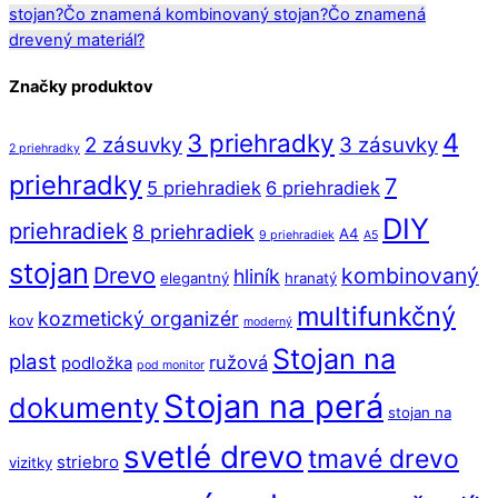
stojan?
Čo znamená kombinovaný stojan?
Čo znamená
drevený materiál?
Značky produktov
4
3 priehradky
2 zásuvky
3 zásuvky
2 priehradky
priehradky
7
5 priehradiek
6 priehradiek
DIY
priehradiek
8 priehradiek
A4
9 priehradiek
A5
stojan
Drevo
kombinovaný
hliník
elegantný
hranatý
multifunkčný
kozmetický organizér
kov
moderný
Stojan na
plast
ružová
podložka
pod monitor
Stojan na perá
dokumenty
stojan na
svetlé drevo
tmavé drevo
striebro
vizitky