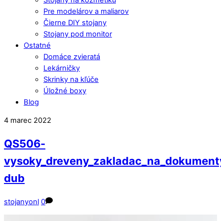
Pre modelárov a maliarov
Čierne DIY stojany
Stojany pod monitor
Ostatné
Domáce zvieratá
Lekárničky
Skrinky na kľúče
Úložné boxy
Blog
Close
Close
4
marec
2022
Menu
Cart
QS506-
vysoky_dreveny_zakladac_na_dokumenty
dub
stojanyonl
0