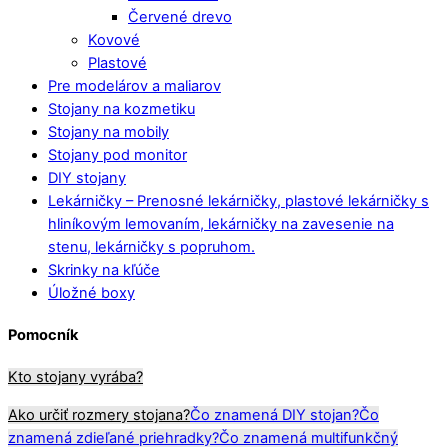
Červené drevo
Kovové
Plastové
Pre modelárov a maliarov
Stojany na kozmetiku
Stojany na mobily
Stojany pod monitor
DIY stojany
Lekárničky
–
Prenosné lekárničky, plastové lekárničky s
hliníkovým lemovaním, lekárničky na zavesenie na
stenu, lekárničky s popruhom.
Skrinky na kľúče
Úložné boxy
Pomocník
Kto stojany vyrába?
Ako určiť rozmery stojana?
Čo znamená DIY stojan?
Čo
znamená zdieľané priehradky?
Čo znamená multifunkčný