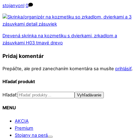
stojanyonl
0
Drevená skrinka na kozmetiku s dvierkami, zrkadlom a
zásuvkami H03 tmavé drevo
Pridaj komentár
Prepáčte, ale pred zanechaním komentára sa musíte
prihlásiť
.
Hľadať produkt
Hľadať:
Vyhľadávanie
MENU
AKCIA
Premium
Stojany na perá