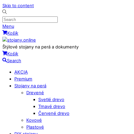
Skip to content
Menu
Košík
Štýlové stojany na perá a dokumenty
Košík
Search
AKCIA
Premium
Stojany na perá
Drevené
Svetlé drevo
Tmavé drevo
Červené drevo
Kovové
Plastové
DIY stojany