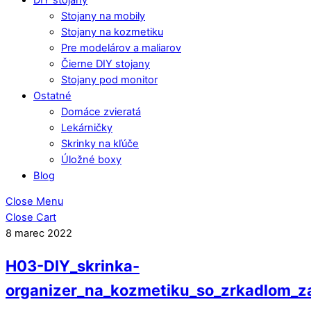
Stojany na mobily
Stojany na kozmetiku
Pre modelárov a maliarov
Čierne DIY stojany
Stojany pod monitor
Ostatné
Domáce zvieratá
Lekárničky
Skrinky na kľúče
Úložné boxy
Blog
Close Menu
Close Cart
8
marec
2022
H03-DIY_skrinka-
organizer_na_kozmetiku_so_zrkadlom_z