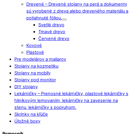
Drevené
–
Drevené stojany na perá a dokumenty
sú vyrobené z dreva alebo dreveného materiálu a
potiahnuté fóliou.
Svetlé drevo
Tmavé drevo
Červené drevo
Kovové
Plastové
Pre modelárov a maliarov
Stojany na kozmetiku
Stojany na mobily
Stojany pod monitor
DIY stojany
Lekárničky
–
Prenosné lekárničky, plastové lekárničky s
hliníkovým lemovaním, lekárničky na zavesenie na
stenu, lekárničky s popruhom.
Skrinky na kľúče
Úložné boxy
Pomocník