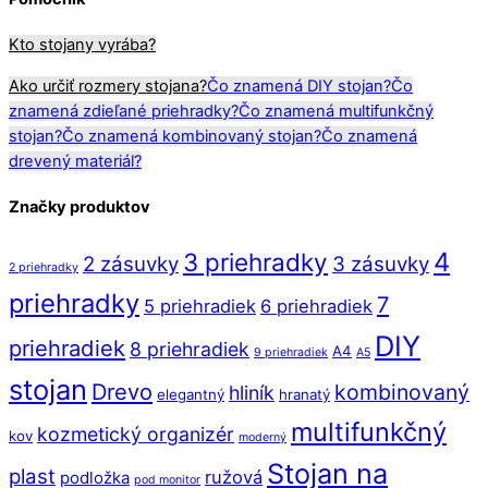
Kto stojany vyrába?
Ako určiť rozmery stojana?
Čo znamená DIY stojan?
Čo
znamená zdieľané priehradky?
Čo znamená multifunkčný
stojan?
Čo znamená kombinovaný stojan?
Čo znamená
drevený materiál?
Značky produktov
4
3 priehradky
2 zásuvky
3 zásuvky
2 priehradky
priehradky
7
5 priehradiek
6 priehradiek
DIY
priehradiek
8 priehradiek
A4
9 priehradiek
A5
stojan
Drevo
kombinovaný
hliník
elegantný
hranatý
multifunkčný
kozmetický organizér
kov
moderný
Stojan na
plast
ružová
podložka
pod monitor