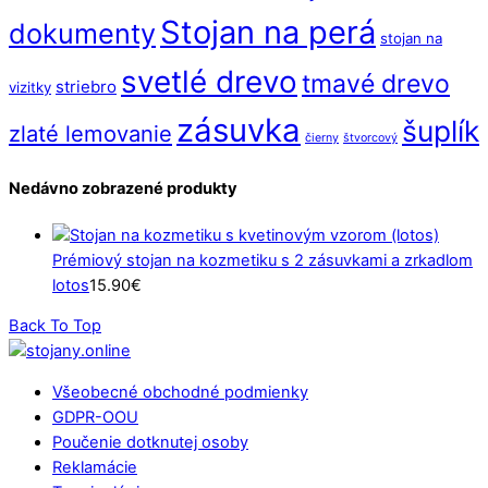
Stojan na perá
dokumenty
stojan na
svetlé drevo
tmavé drevo
striebro
vizitky
zásuvka
šuplík
zlaté lemovanie
čierny
štvorcový
Nedávno zobrazené produkty
Prémiový stojan na kozmetiku s 2 zásuvkami a zrkadlom
lotos
15.90
€
Back To Top
Všeobecné obchodné podmienky
GDPR-OOU
Poučenie dotknutej osoby
Reklamácie