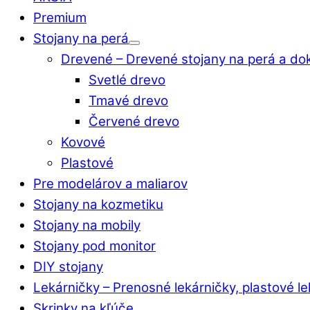
Premium
Stojany na perá
Drevené
–
Drevené stojany na perá a do
Svetlé drevo
Tmavé drevo
Červené drevo
Kovové
Plastové
Pre modelárov a maliarov
Stojany na kozmetiku
Stojany na mobily
Stojany pod monitor
DIY stojany
Lekárničky
–
Prenosné lekárničky, plastové l
Skrinky na kľúče