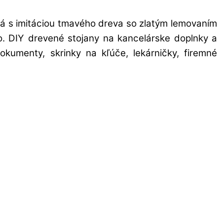
rá s imitáciou tmavého dreva so zlatým lemovaním
ovo. DIY drevené stojany na kancelárske doplnky a
kumenty, skrinky na kľúče, lekárničky, firemné