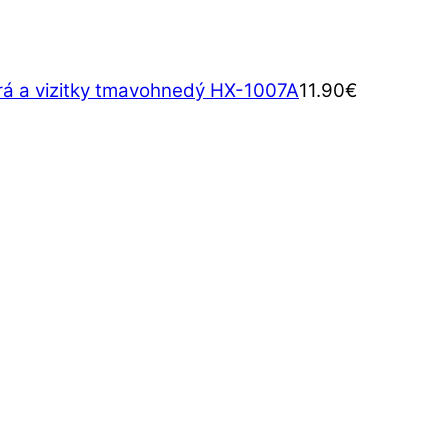
rá a vizitky tmavohnedý HX-1007A
11.90
€