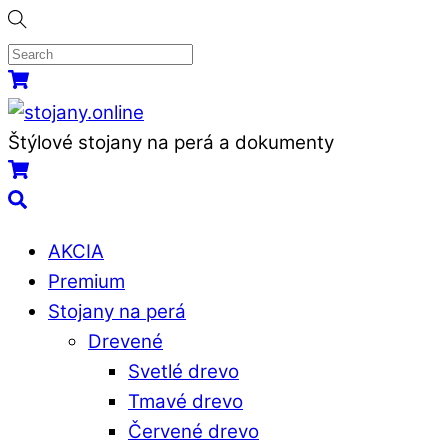
Skip
to
content
Menu
Košík
Štýlové stojany na perá a dokumenty
Košík
Search
AKCIA
Premium
Stojany na perá
Drevené
Svetlé drevo
Tmavé drevo
Červené drevo