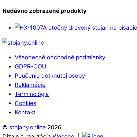
Nedávno zobrazené produkty
Back
To
Všeobecné obchodné podmienky
Top
GDPR-OOU
Poučenie dotknutej osoby
Reklamácie
Terminológia
Cookies
Kontakt
©
stojany.online
2026
Dizajn a realizácia
Weseco
|