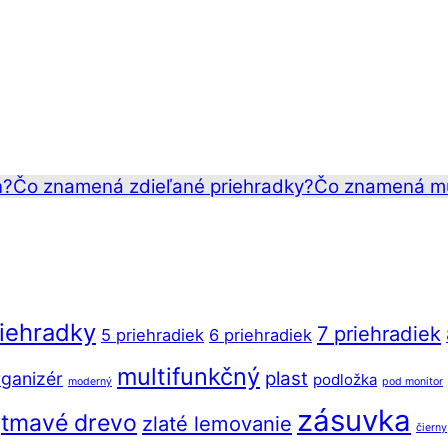
n?
Čo znamená zdieľané priehradky?
Čo znamená mu
riehradky
7 priehradiek
5 priehradiek
6 priehradiek
multifunkčný
plast
ganizér
podložka
moderný
pod monitor
zásuvka
tmavé drevo
zlaté lemovanie
čierny