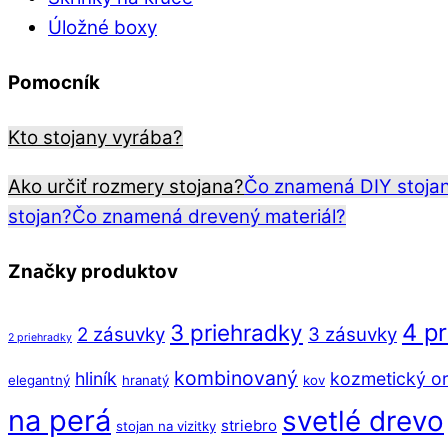
Úložné boxy
Pomocník
Kto stojany vyrába?
Ako určiť rozmery stojana?
Čo znamená DIY stoja
stojan?
Čo znamená drevený materiál?
Značky produktov
4 p
3 priehradky
2 zásuvky
3 zásuvky
2 priehradky
kombinovaný
hliník
kozmetický or
elegantný
hranatý
kov
na perá
svetlé drevo
striebro
stojan na vizitky