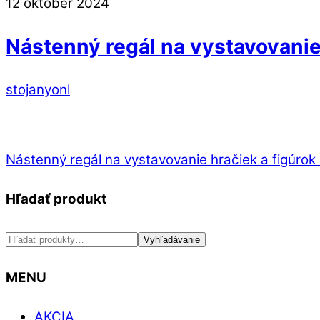
Close
Close
12
október
2024
Menu
Cart
Nástenný regál na vystavovanie 
stojanyonl
Nástenný regál na vystavovanie hračiek a figúrok
Hľadať produkt
Hľadať:
Vyhľadávanie
MENU
AKCIA