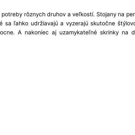
potreby rôznych druhov a veľkostí. Stojany na pe
oré sa ľahko udržiavajú a vyzerajú skutočne štýl
cne. A nakoniec aj uzamykateľné skrinky na do