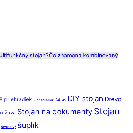
ltifunkčný stojan?
Čo znamená kombinovaný
DIY stojan
Drevo
8 priehradiek
A4
9 priehradiek
A5
Stojan
Stojan na dokumenty
ružová
šuplík
štvorcový