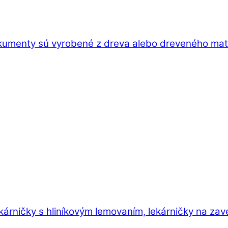
kumenty sú vyrobené z dreva alebo dreveného mater
ekárničky s hliníkovým lemovaním, lekárničky na zav