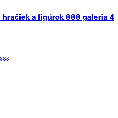
hračiek a figúrok 888 galeria 4
 888