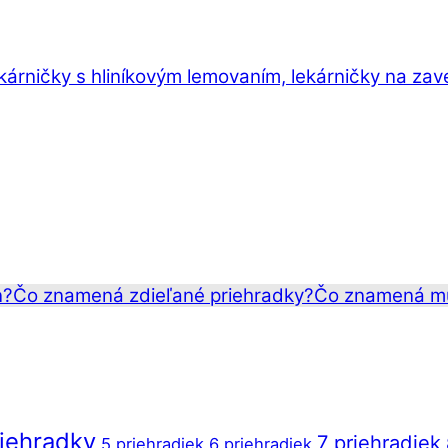
ekárničky s hliníkovým lemovaním, lekárničky na zav
n?
Čo znamená zdieľané priehradky?
Čo znamená mu
riehradky
7 priehradiek
5 priehradiek
6 priehradiek