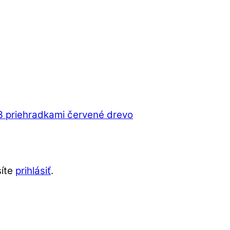
 3 priehradkami červené drevo
síte
prihlásiť
.