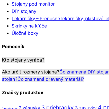
Stojany pod monitor
DIY stojany
Lekárničky
–
Prenosné lekárničky, plastové l
Skrinky na kľúče
Úložné boxy
Pomocník
Kto stojany vyrába?
Ako určiť rozmery stojana?
Čo znamená DIY stoja
stojan?
Čo znamená drevený materiál?
Značky produktov
4 p
3 priehradky
2 zásuvky
3 zásuvky
2 priehradky