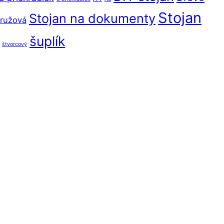
Stojan
Stojan na dokumenty
ružová
šuplík
štvorcový