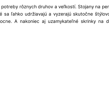
potreby rôznych druhov a veľkostí. Stojany na pe
oré sa ľahko udržiavajú a vyzerajú skutočne štýl
cne. A nakoniec aj uzamykateľné skrinky na do