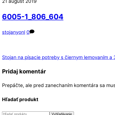
Close
Close
21
august
2019
Menu
Cart
6005-1_806_604
stojanyonl
0
Stojan na písacie potreby s čiernym lemovaním a
Pridaj komentár
Prepáčte, ale pred zanechaním komentára sa mu
Hľadať produkt
Hľadať:
Vyhľadávanie