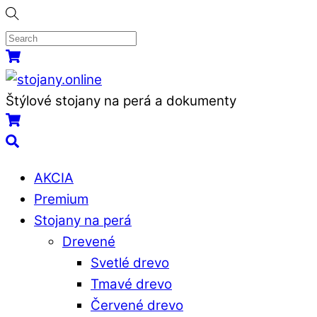
Skip
to
content
Menu
Košík
Štýlové stojany na perá a dokumenty
Košík
Search
AKCIA
Premium
Stojany na perá
Drevené
Svetlé drevo
Tmavé drevo
Červené drevo