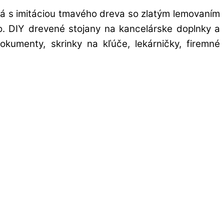
rá s imitáciou tmavého dreva so zlatým lemovaním
ovo. DIY drevené stojany na kancelárske doplnky a
kumenty, skrinky na kľúče, lekárničky, firemné