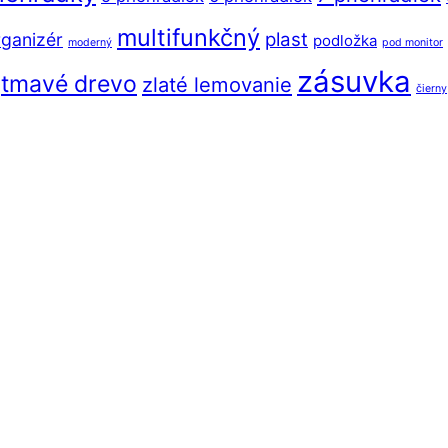
multifunkčný
plast
ganizér
podložka
moderný
pod monitor
zásuvka
tmavé drevo
zlaté lemovanie
čierny