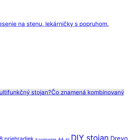
esenie na stenu, lekárničky s popruhom.
ltifunkčný stojan?
Čo znamená kombinovaný
DIY stojan
Drevo
8 priehradiek
A4
9 priehradiek
A5