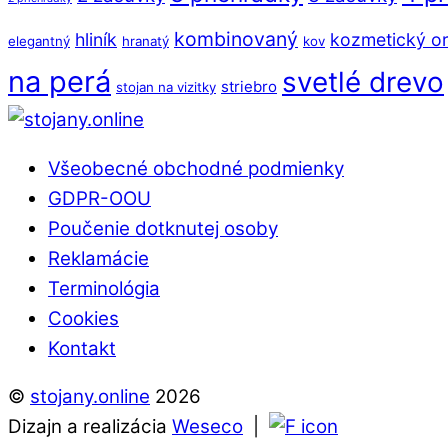
kombinovaný
hliník
kozmetický or
elegantný
hranatý
kov
na perá
svetlé drevo
striebro
stojan na vizitky
Back
To
Všeobecné obchodné podmienky
Top
GDPR-OOU
Poučenie dotknutej osoby
Reklamácie
Terminológia
Cookies
Kontakt
©
stojany.online
2026
Dizajn a realizácia
Weseco
|