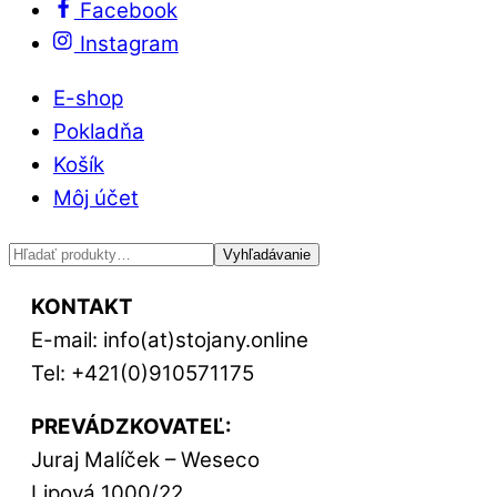
Facebook
Instagram
E-shop
Pokladňa
Košík
Môj účet
Hľadať:
Vyhľadávanie
KONTAKT
E-mail: info(at)stojany.online
Tel: +421(0)910571175
PREVÁDZKOVATEĽ:
Juraj Malíček – Weseco
Lipová 1000/22