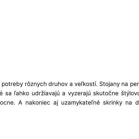
potreby rôznych druhov a veľkostí. Stojany na pe
oré sa ľahko udržiavajú a vyzerajú skutočne štýl
cne. A nakoniec aj uzamykateľné skrinky na do