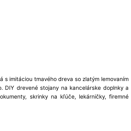
rá s imitáciou tmavého dreva so zlatým lemovaním
ovo. DIY drevené stojany na kancelárske doplnky a
kumenty, skrinky na kľúče, lekárničky, firemné