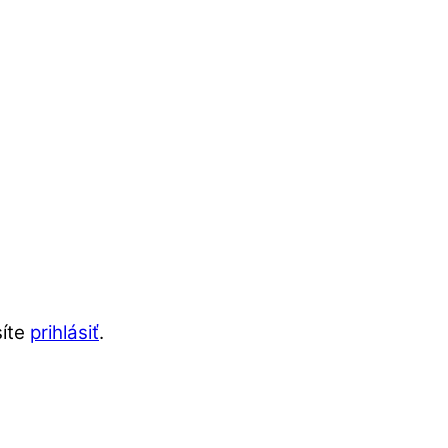
síte
prihlásiť
.