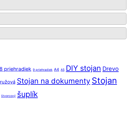
DIY stojan
Drevo
8 priehradiek
A4
9 priehradiek
A5
Stojan
Stojan na dokumenty
ružová
šuplík
štvorcový