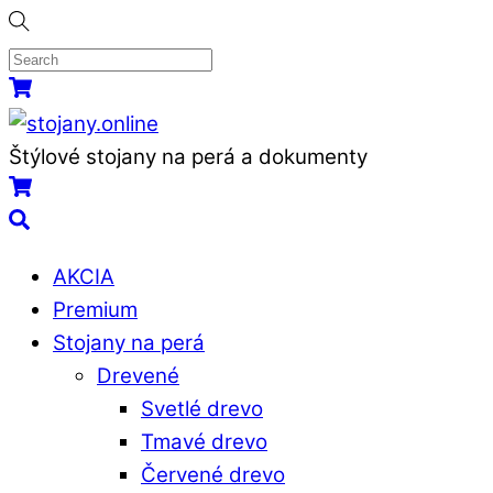
Skip
to
content
Menu
Košík
Štýlové stojany na perá a dokumenty
Košík
Search
AKCIA
Premium
Stojany na perá
Drevené
Svetlé drevo
Tmavé drevo
Červené drevo