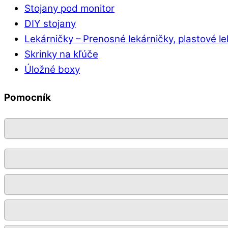
Stojany pod monitor
DIY stojany
Lekárničky
–
Prenosné lekárničky, plastové l
Skrinky na kľúče
Úložné boxy
Pomocník