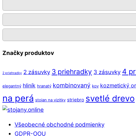
Značky produktov
4 p
3 priehradky
2 zásuvky
3 zásuvky
2 priehradky
kombinovaný
hliník
kozmetický or
elegantný
hranatý
kov
na perá
svetlé drevo
striebro
stojan na vizitky
Back
To
Všeobecné obchodné podmienky
Top
GDPR-OOU