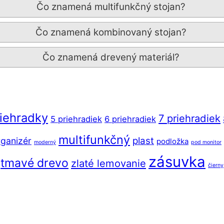
Čo znamená multifunkčný stojan?
Čo znamená kombinovaný stojan?
Čo znamená drevený materiál?
riehradky
7 priehradiek
5 priehradiek
6 priehradiek
multifunkčný
plast
ganizér
podložka
moderný
pod monitor
zásuvka
tmavé drevo
zlaté lemovanie
čierny