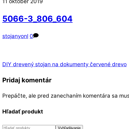
Close
Close
11
október
2019
Menu
Cart
5066-3_806_604
stojanyonl
0
DIY drevený stojan na dokumenty červené drevo
Pridaj komentár
Prepáčte, ale pred zanechaním komentára sa mu
Hľadať produkt
Hľadať:
Vyhľadávanie