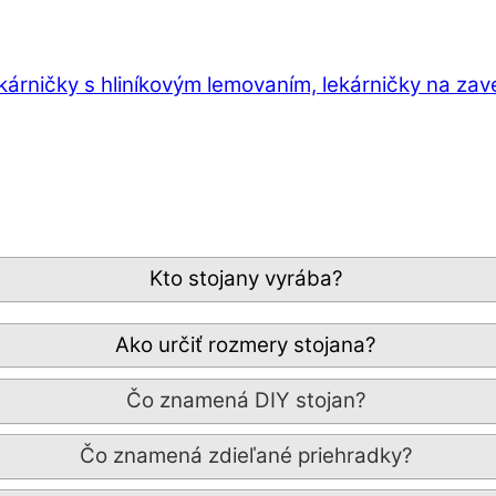
ekárničky s hliníkovým lemovaním, lekárničky na zav
Kto stojany vyrába?
Ako určiť rozmery stojana?
Čo znamená DIY stojan?
Čo znamená zdieľané priehradky?