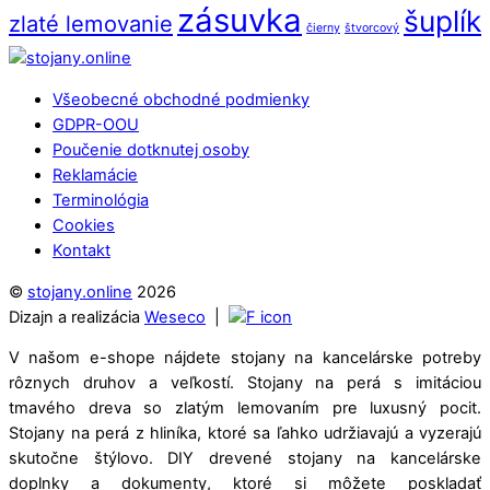
zásuvka
šuplík
zlaté lemovanie
čierny
štvorcový
Back
To
Všeobecné obchodné podmienky
Top
GDPR-OOU
Poučenie dotknutej osoby
Reklamácie
Terminológia
Cookies
Kontakt
©
stojany.online
2026
Dizajn a realizácia
Weseco
|
V našom e-shope nájdete stojany na kancelárske potreby
rôznych druhov a veľkostí. Stojany na perá s imitáciou
tmavého dreva so zlatým lemovaním pre luxusný pocit.
Stojany na perá z hliníka, ktoré sa ľahko udržiavajú a vyzerajú
skutočne štýlovo. DIY drevené stojany na kancelárske
doplnky a dokumenty, ktoré si môžete poskladať