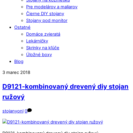
Pre modelárov a maliarov
Čierne DIY stojany
Stojany pod monitor
Ostatné
Domáce zvieratá
Lekárničky
Skrinky na kľúče
Úložné boxy
Blog
Close
Close
3
marec
2018
Menu
Cart
D9121-kombinovaný drevený diy stojan
ružový
stojanyonl
0