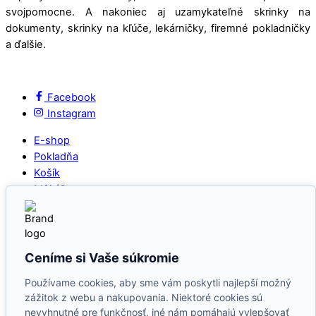
svojpomocne. A nakoniec aj uzamykateľné skrinky na
dokumenty, skrinky na kľúče, lekárničky, firemné pokladničky
a ďalšie.
Facebook
Instagram
E-shop
Pokladňa
Košík
Môj účet
Hľadať:
Vyhľadávanie
KONTAKT
Ceníme si Vaše súkromie
E-mail: info(at)stojany.online
Tel: +421(0)910571175
Používame cookies, aby sme vám poskytli najlepší možný
zážitok z webu a nakupovania. Niektoré cookies sú
PREVÁDZKOVATEĽ:
nevyhnutné pre funkčnosť, iné nám pomáhajú vylepšovať