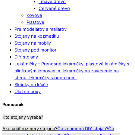
Tmavé drevo
Červené drevo
Kovové
Plastové
Pre modelárov a maliarov
Stojany na kozmetiku
Stojany na mobily
Stojany pod monitor
DIY stojany
Lekárničky
–
Prenosné lekárničky, plastové lekárničky s
hliníkovým lemovaním, lekárničky na zavesenie na
stenu, lekárničky s popruhom.
Skrinky na kľúče
Úložné boxy
Pomocník
Kto stojany vyrába?
Ako určiť rozmery stojana?
Čo znamená DIY stojan?
Čo