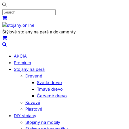
Skip
to
content
Menu
Košík
Štýlové stojany na perá a dokumenty
Košík
Search
AKCIA
Premium
Stojany na perá
Drevené
Svetlé drevo
Tmavé drevo
Červené drevo
Kovové
Plastové
DIY stojany
Stojany na mobily
Stojany na kozmetiku