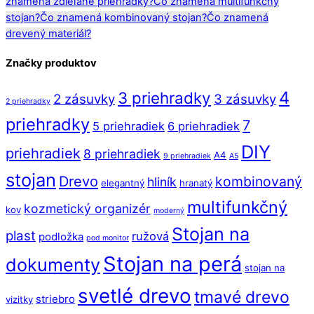
znamená zdieľané priehradky?
Čo znamená multifunkčný
stojan?
Čo znamená kombinovaný stojan?
Čo znamená
drevený materiál?
Značky produktov
4
3 priehradky
2 zásuvky
3 zásuvky
2 priehradky
priehradky
7
5 priehradiek
6 priehradiek
DIY
priehradiek
8 priehradiek
A4
9 priehradiek
A5
stojan
Drevo
kombinovaný
hliník
elegantný
hranatý
multifunkčný
kozmetický organizér
kov
moderný
Stojan na
plast
ružová
podložka
pod monitor
Stojan na perá
dokumenty
stojan na
svetlé drevo
tmavé drevo
striebro
vizitky