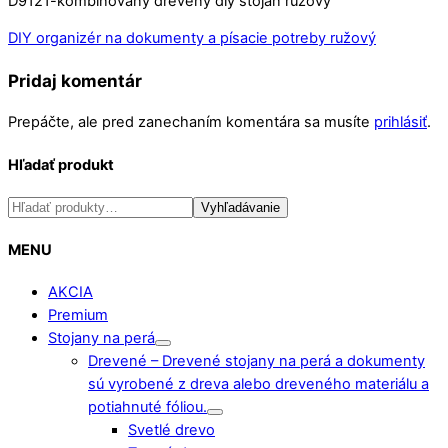
D9121-kombinovaný drevený diy stojan ružový
DIY organizér na dokumenty a písacie potreby ružový
Pridaj komentár
Prepáčte, ale pred zanechaním komentára sa musíte
prihlásiť
.
Hľadať produkt
Hľadať:
Vyhľadávanie
MENU
AKCIA
Premium
Stojany na perá
Drevené
–
Drevené stojany na perá a dokumenty
sú vyrobené z dreva alebo dreveného materiálu a
potiahnuté fóliou.
Svetlé drevo