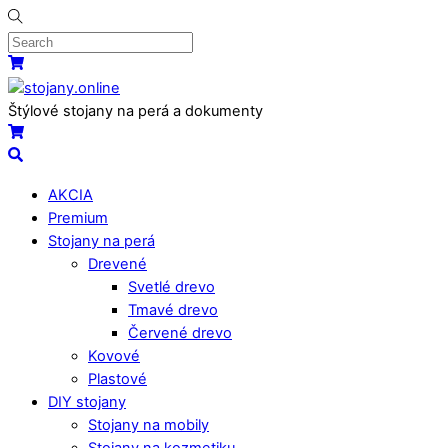
Skip
to
content
Menu
Košík
Štýlové stojany na perá a dokumenty
Košík
Search
AKCIA
Premium
Stojany na perá
Drevené
Svetlé drevo
Tmavé drevo
Červené drevo
Kovové
Plastové
DIY stojany
Stojany na mobily
Stojany na kozmetiku