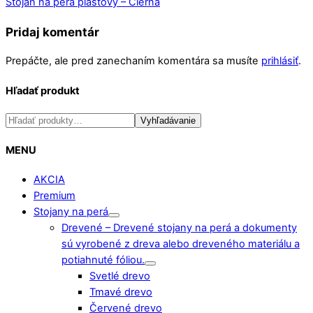
Stojan na perá plastový – Čierna
Pridaj komentár
Prepáčte, ale pred zanechaním komentára sa musíte
prihlásiť
.
Hľadať produkt
Hľadať:
Vyhľadávanie
MENU
AKCIA
Premium
Stojany na perá
Drevené
–
Drevené stojany na perá a dokumenty
sú vyrobené z dreva alebo dreveného materiálu a
potiahnuté fóliou.
Svetlé drevo
Tmavé drevo
Červené drevo