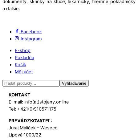
dokumenty, skrinky na kľúče, lekárničky, firemné pokladničky
a ďalšie.
Facebook
Instagram
E-shop
Pokladňa
Košík
Môj účet
Hľadať:
Vyhľadávanie
KONTAKT
E-mail: info(at)stojany.online
Tel: +421(0)910571175
PREVÁDZKOVATEĽ:
Juraj Malíček – Weseco
Lipová 1000/22