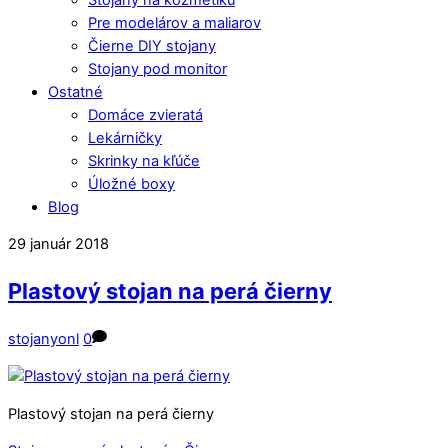
Pre modelárov a maliarov
Čierne DIY stojany
Stojany pod monitor
Ostatné
Domáce zvieratá
Lekárničky
Skrinky na kľúče
Úložné boxy
Blog
Close
Close
29
január
2018
Menu
Cart
Plastový stojan na perá čierny
stojanyonl
0
Plastový stojan na perá čierny