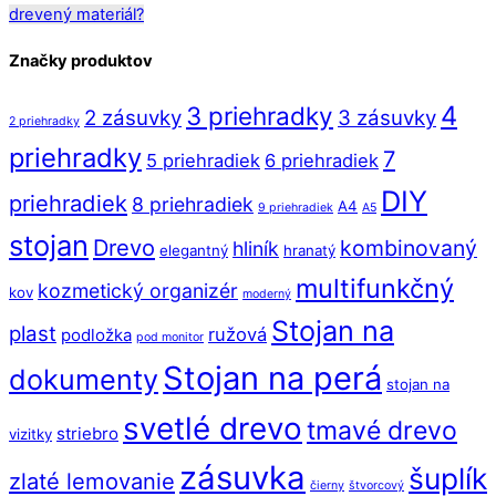
drevený materiál?
Značky produktov
4
3 priehradky
2 zásuvky
3 zásuvky
2 priehradky
priehradky
7
5 priehradiek
6 priehradiek
DIY
priehradiek
8 priehradiek
A4
9 priehradiek
A5
stojan
Drevo
kombinovaný
hliník
elegantný
hranatý
multifunkčný
kozmetický organizér
kov
moderný
Stojan na
plast
ružová
podložka
pod monitor
Stojan na perá
dokumenty
stojan na
svetlé drevo
tmavé drevo
striebro
vizitky
zásuvka
šuplík
zlaté lemovanie
čierny
štvorcový