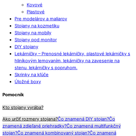
Kovové
Plastové
Pre modelárov a maliarov
Stojany na kozmetiku
Stojany na mobily
Stojany pod monitor
DIY stojany
Lekárničky
–
Prenosné lekárničky, plastové lekárničky s
hliníkovým lemovaním, lekárničky na zavesenie na
stenu, lekárničky s popruhom.
Skrinky na kľúče
Úložné boxy
Pomocník
Kto stojany vyrába?
Ako určiť rozmery stojana?
Čo znamená DIY stojan?
Čo
znamená zdieľané priehradky?
Čo znamená multifunkčný
stojan?
Čo znamená kombinovaný stojan?
Čo znamená