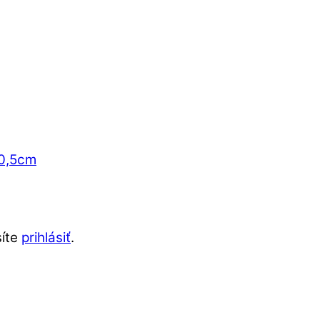
30,5cm
síte
prihlásiť
.