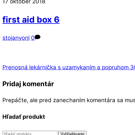
Close
Close
17
október
2018
Menu
Cart
first aid box 6
stojanyonl
0
Prenosná lekárnička s uzamykaním a popruhom 
Pridaj komentár
Prepáčte, ale pred zanechaním komentára sa mu
Hľadať produkt
Hľadať:
Vyhľadávanie