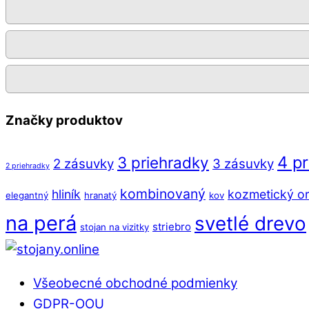
Značky produktov
4 p
3 priehradky
2 zásuvky
3 zásuvky
2 priehradky
kombinovaný
hliník
kozmetický or
elegantný
hranatý
kov
na perá
svetlé drevo
striebro
stojan na vizitky
Back
To
Všeobecné obchodné podmienky
Top
GDPR-OOU