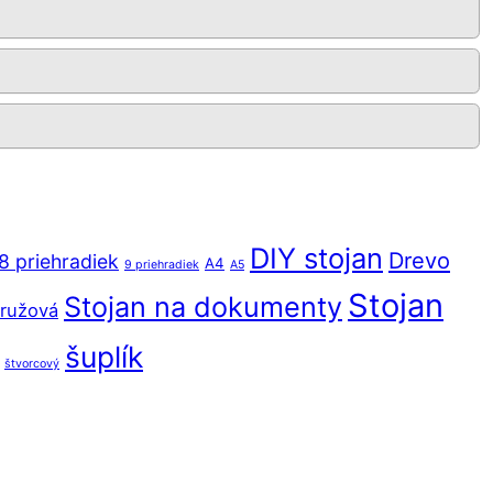
DIY stojan
Drevo
8 priehradiek
A4
9 priehradiek
A5
Stojan
Stojan na dokumenty
ružová
šuplík
štvorcový