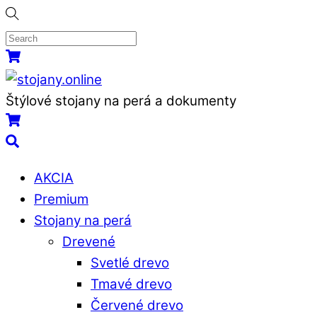
Skip
to
content
Menu
Košík
Štýlové stojany na perá a dokumenty
Košík
Search
AKCIA
Premium
Stojany na perá
Drevené
Svetlé drevo
Tmavé drevo
Červené drevo