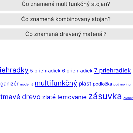
Čo znamená multifunkčný stojan?
Čo znamená kombinovaný stojan?
Čo znamená drevený materiál?
riehradky
7 priehradiek
5 priehradiek
6 priehradiek
multifunkčný
plast
ganizér
podložka
moderný
pod monitor
zásuvka
tmavé drevo
zlaté lemovanie
čierny