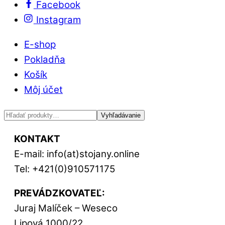
Facebook
Instagram
E-shop
Pokladňa
Košík
Môj účet
Hľadať:
Vyhľadávanie
KONTAKT
E-mail: info(at)stojany.online
Tel: +421(0)910571175
PREVÁDZKOVATEĽ:
Juraj Malíček – Weseco
Lipová 1000/22