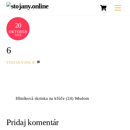
Košík
Skip
Men
to
content
20
OKTÓBER
2018
6
0
STOJANYONL
Hliníková skrinka na kľúče (24) Wisdom
Pridaj komentár