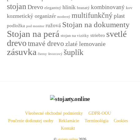
stojan
Drevo
kombinovaný
hliník
elegantný
hranatý
kov
multifunkčný
plast
kozmetický organizér
moderný
Stojan na dokumenty
ružová
podložka
pod monitor
Stojan na perá
svetlé
striebro
stojan na vizitky
drevo
tmavé drevo
zlaté lemovanie
zásuvka
šuplík
čierny
štvorcový
Back
To
Top
Všeobecné obchodné podmienky
GDPR-OOU
Poučenie dotknutej osoby
Reklamácie
Terminológia
Cookies
Kontakt
©
stojany.online
2026