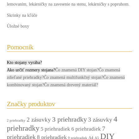
lemovaním, lekárničky na zavesenie na stenu, lekárničky s popruhom.
Skrinky na kľúče
Úložné boxy
Pomocník
Kto stojany vyrába?
Ako určiť rozmery stojana?
Čo znamená DIY stojan?
Čo znamená
zdieľané priehradky?
Čo znamená multifunkčný stojan?
Čo znamená
kombinovaný stojan?
Čo znamená drevený materiál?
Značky produktov
4
3 priehradky
2 zásuvky
3 zásuvky
2 priehradky
priehradky
7
5 priehradiek
6 priehradiek
DIY
priehradiek
8 priehradiek
A4
9 priehradiek
A5