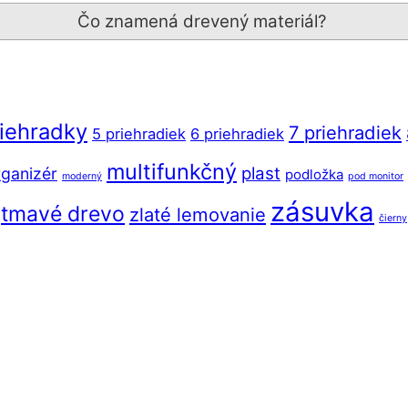
Čo znamená drevený materiál?
riehradky
7 priehradiek
5 priehradiek
6 priehradiek
multifunkčný
plast
ganizér
podložka
moderný
pod monitor
zásuvka
tmavé drevo
zlaté lemovanie
čierny