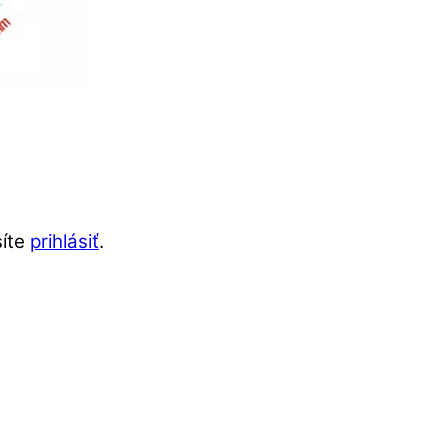
síte
prihlásiť
.