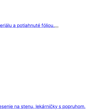
iálu a potiahnuté fóliou.
esenie na stenu, lekárničky s popruhom.