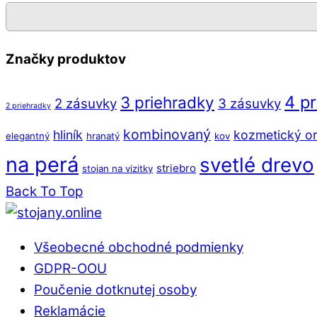
Značky produktov
4 p
3 priehradky
2 zásuvky
3 zásuvky
2 priehradky
kombinovaný
hliník
kozmetický or
elegantný
hranatý
kov
na perá
svetlé drevo
striebro
stojan na vizitky
Back To Top
Všeobecné obchodné podmienky
GDPR-OOU
Poučenie dotknutej osoby
Reklamácie