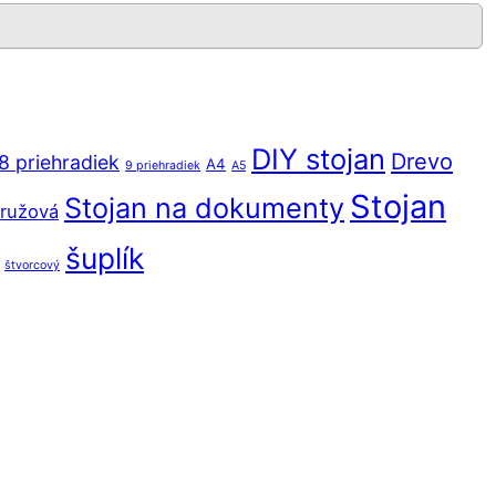
DIY stojan
Drevo
8 priehradiek
A4
9 priehradiek
A5
Stojan
Stojan na dokumenty
ružová
šuplík
štvorcový