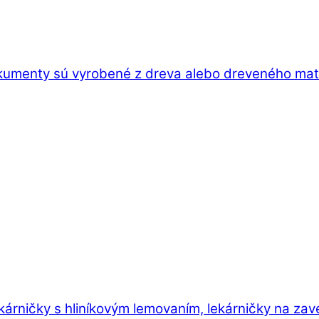
kumenty sú vyrobené z dreva alebo dreveného mater
ekárničky s hliníkovým lemovaním, lekárničky na zav