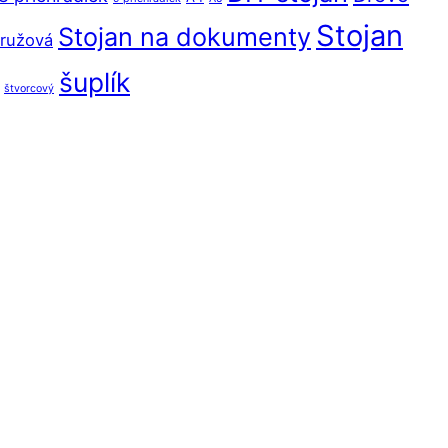
Stojan
Stojan na dokumenty
ružová
šuplík
štvorcový