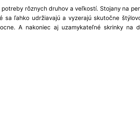
potreby rôznych druhov a veľkostí. Stojany na pe
oré sa ľahko udržiavajú a vyzerajú skutočne štýl
cne. A nakoniec aj uzamykateľné skrinky na do