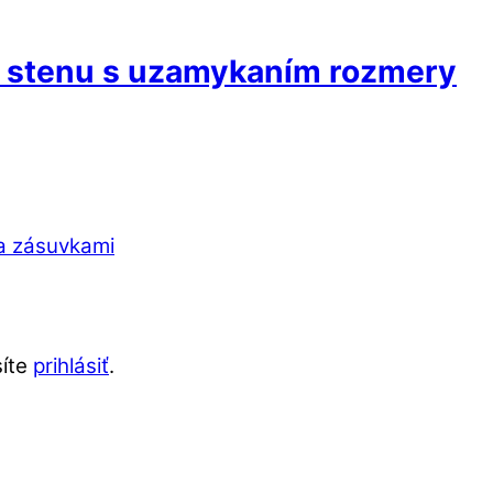
a stenu s uzamykaním rozmery
a zásuvkami
síte
prihlásiť
.