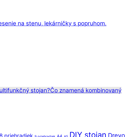
esenie na stenu, lekárničky s popruhom.
ltifunkčný stojan?
Čo znamená kombinovaný
DIY stojan
Drevo
8 priehradiek
A4
9 priehradiek
A5