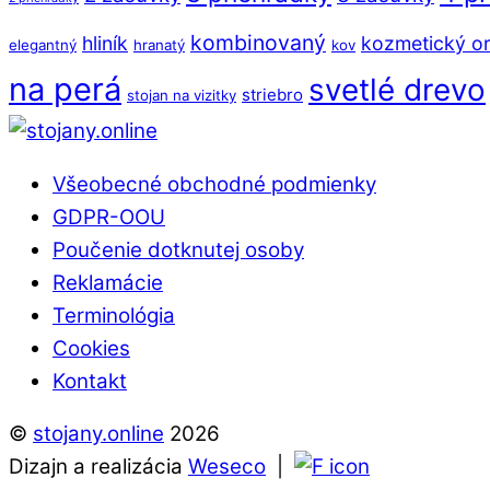
kombinovaný
hliník
kozmetický or
elegantný
hranatý
kov
na perá
svetlé drevo
striebro
stojan na vizitky
Back
To
Všeobecné obchodné podmienky
Top
GDPR-OOU
Poučenie dotknutej osoby
Reklamácie
Terminológia
Cookies
Kontakt
©
stojany.online
2026
Dizajn a realizácia
Weseco
|