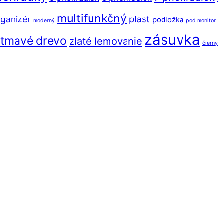
multifunkčný
plast
ganizér
podložka
moderný
pod monitor
zásuvka
tmavé drevo
zlaté lemovanie
čierny