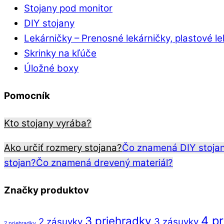
Stojany pod monitor
DIY stojany
Lekárničky
–
Prenosné lekárničky, plastové l
Skrinky na kľúče
Úložné boxy
Pomocník
Kto stojany vyrába?
Ako určiť rozmery stojana?
Čo znamená DIY stoja
stojan?
Čo znamená drevený materiál?
Značky produktov
4 p
3 priehradky
2 zásuvky
3 zásuvky
2 priehradky