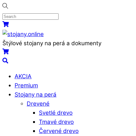
Skip
to
content
Menu
Košík
Štýlové stojany na perá a dokumenty
Košík
Search
AKCIA
Premium
Stojany na perá
Drevené
Svetlé drevo
Tmavé drevo
Červené drevo