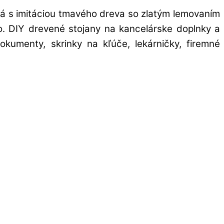
rá s imitáciou tmavého dreva so zlatým lemovaním
ovo. DIY drevené stojany na kancelárske doplnky a
kumenty, skrinky na kľúče, lekárničky, firemné