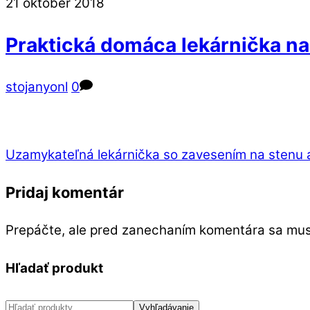
Close
Close
21
október
2018
Menu
Cart
Praktická domáca lekárnička n
stojanyonl
0
Uzamykateľná lekárnička so zavesením na stenu 
Pridaj komentár
Prepáčte, ale pred zanechaním komentára sa mu
Hľadať produkt
Hľadať:
Vyhľadávanie