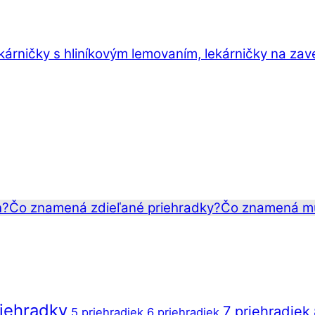
ekárničky s hliníkovým lemovaním, lekárničky na zav
n?
Čo znamená zdieľané priehradky?
Čo znamená mu
riehradky
7 priehradiek
5 priehradiek
6 priehradiek