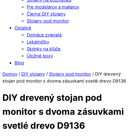
Pre modelárov a maliarov
Čierne DIY stojany
Stojany pod monitor
Ostatné
Domáce zvieratá
Lekárničky
Skrinky na kľúče
Úložné boxy
Blog
Close
Close
Domov
/
DIY stojany
/
Stojany pod monitor
/ DIY drevený
Menu
Cart
stojan pod monitor s dvoma zásuvkami svetlé drevo D9136
DIY drevený stojan pod
monitor s dvoma zásuvkami
svetlé drevo D9136