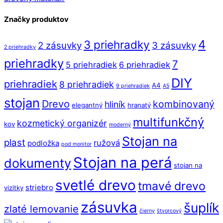
Značky produktov
4
3 priehradky
2 zásuvky
3 zásuvky
2 priehradky
priehradky
7
5 priehradiek
6 priehradiek
DIY
priehradiek
8 priehradiek
A4
9 priehradiek
A5
stojan
Drevo
kombinovaný
hliník
elegantný
hranatý
multifunkčný
kozmetický organizér
kov
moderný
Stojan na
plast
ružová
podložka
pod monitor
Stojan na perá
dokumenty
stojan na
svetlé drevo
tmavé drevo
striebro
vizitky
zásuvka
šuplík
zlaté lemovanie
čierny
štvorcový