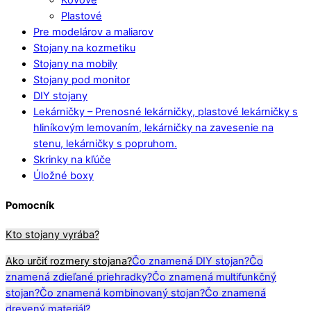
Kovové
Plastové
Pre modelárov a maliarov
Stojany na kozmetiku
Stojany na mobily
Stojany pod monitor
DIY stojany
Lekárničky
–
Prenosné lekárničky, plastové lekárničky s
hliníkovým lemovaním, lekárničky na zavesenie na
stenu, lekárničky s popruhom.
Skrinky na kľúče
Úložné boxy
Pomocník
Kto stojany vyrába?
Ako určiť rozmery stojana?
Čo znamená DIY stojan?
Čo
znamená zdieľané priehradky?
Čo znamená multifunkčný
stojan?
Čo znamená kombinovaný stojan?
Čo znamená
drevený materiál?