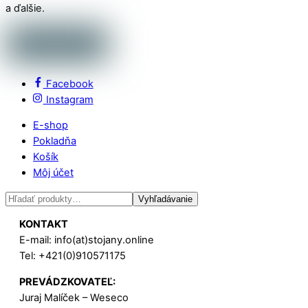
a ďalšie.
Facebook
Instagram
E-shop
Pokladňa
Košík
Môj účet
Hľadať:
Vyhľadávanie
KONTAKT
E-mail: info(at)stojany.online
Tel: +421(0)910571175
PREVÁDZKOVATEĽ:
Juraj Malíček – Weseco