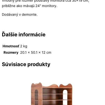
Vhodný pre rozmer podstavy monitora cca 30×19 cm,
približne ako mávajú 24″ monitory.
Dodávaný v demonte.
Ďalšie informácie
Hmotnosť
2 kg
Rozmery
20.1 × 50.1 × 12 cm
Súvisiace produkty