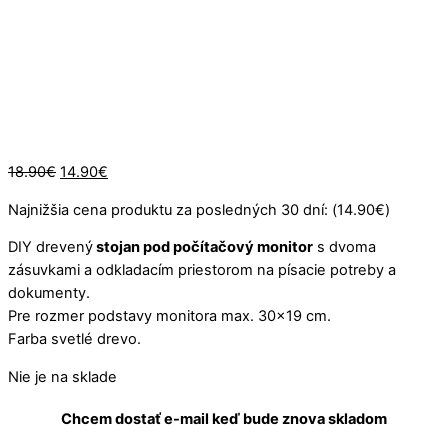
Vypredané
Pôvodná
Aktuálna
18.90
€
14.90
€
cena
cena
Najnižšia cena produktu za posledných 30 dní: (
14.90
€
)
bola:
je:
18.90€.
14.90€.
DIY drevený
stojan pod počítačový monitor
s dvoma
zásuvkami a odkladacím priestorom na písacie potreby a
dokumenty.
Pre rozmer podstavy monitora max. 30×19 cm.
Farba svetlé drevo.
Nie je na sklade
Chcem dostať e-mail keď bude znova skladom