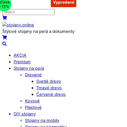
zľava
zľava
Vypredané
Vypredané
Skip
-13%
-11%
to
content
Menu
Košík
Štýlové stojany na perá a dokumenty
Košík
Search
AKCIA
Premium
Stojany na perá
Drevené
Svetlé drevo
Tmavé drevo
Červené drevo
Kovové
Plastové
DIY stojany
Stojany na mobily
Stojany na kozmetiku