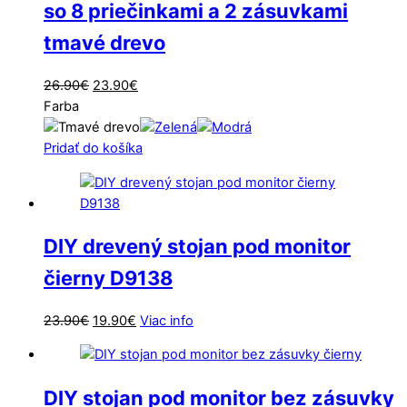
so 8 priečinkami a 2 zásuvkami
tmavé drevo
Pôvodná
Aktuálna
26.90
€
23.90
€
cena
cena
Farba
bola:
je:
26.90€.
23.90€.
Pridať do košíka
DIY drevený stojan pod monitor
čierny D9138
Pôvodná
Aktuálna
23.90
€
19.90
€
Viac info
cena
cena
bola:
je:
23.90€.
19.90€.
DIY stojan pod monitor bez zásuvky