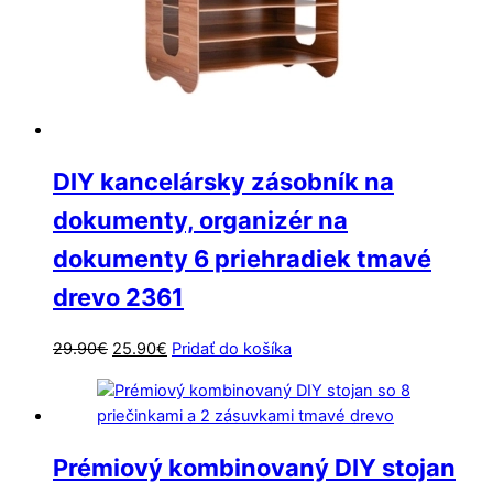
DIY kancelársky zásobník na
dokumenty, organizér na
dokumenty 6 priehradiek tmavé
drevo 2361
Pôvodná
Aktuálna
29.90
€
25.90
€
Pridať do košíka
cena
cena
bola:
je:
29.90€.
25.90€.
Prémiový kombinovaný DIY stojan