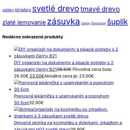
svetlé drevo
tmavé drevo
striebro
vizitky
zásuvka
šuplík
zlaté lemovanie
čierny
štvorcový
Nedávno zobrazené produkty
DIY organizér na dokumenty a písacie potreby s 2
zásuvkami čierny B21
26.50
€
Pôvodná cena bola:
26.50€.
23.00
€
Aktuálna cena je: 23.00€.
Prenosná lekárnička s uzamykaním a popruhom
30,5cm
32.90
€
Drevená skrinka na kozmetiku s dvierkami, zrkadlom a
zásuvkami H03 svetlé drevo
28.90
€