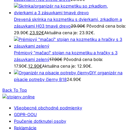
Drevená skrinka na kozmetiku s dvierkami, zrkadlom a
zásuvkami H03 tmavé drevo
29.90
€
Pôvodná cena bola:
29.90€.
23.92
€
Aktuálna cena je: 23.92€.
Prémiový "mačací" stojan na kozmetiku a hračky s 3
zásuvkami zelený
17.90
€
Pôvodná cena bola:
17.90€.
12.90
€
Aktuálna cena je: 12.90€.
DIY organizér na
písacie potreby čierny B18
24.90
€
Back To Top
Všeobecné obchodné podmienky
GDPR-OOU
Poučenie dotknutej osoby
Reklamácie