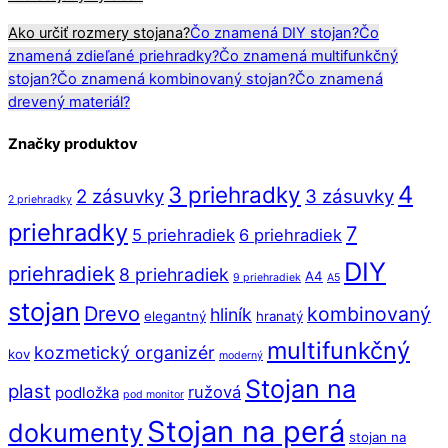
Ako určiť rozmery stojana?
Čo znamená DIY stojan?
Čo
znamená zdieľané priehradky?
Čo znamená multifunkčný
stojan?
Čo znamená kombinovaný stojan?
Čo znamená
drevený materiál?
Značky produktov
4
3 priehradky
2 zásuvky
3 zásuvky
2 priehradky
priehradky
7
5 priehradiek
6 priehradiek
DIY
priehradiek
8 priehradiek
A4
9 priehradiek
A5
stojan
Drevo
kombinovaný
hliník
elegantný
hranatý
multifunkčný
kozmetický organizér
kov
moderný
Stojan na
plast
ružová
podložka
pod monitor
Stojan na perá
dokumenty
stojan na