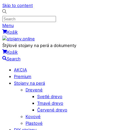
Skip to content
Menu
Košík
Štýlové stojany na perá a dokumenty
Košík
Search
AKCIA
Premium
Stojany na perá
Drevené
Svetlé drevo
Tmavé drevo
Červené drevo
Kovové
Plastové
DIY stojany