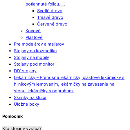
potiahnuté fóliou.
Svetlé drevo
Tmavé drevo
Červené drevo
Kovové
Plastové
Pre modelárov a maliarov
Stojany na kozmetiku
Stojany na mobily
Stojany pod monitor
DIY stojany
Lekárničky
–
Prenosné lekárničky, plastové lekárničky s
hliníkovým lemovaním, lekárničky na zavesenie na
stenu, lekárničky s popruhom.
Skrinky na kľúče
Úložné boxy
Pomocník
Kto stojany vyrába?