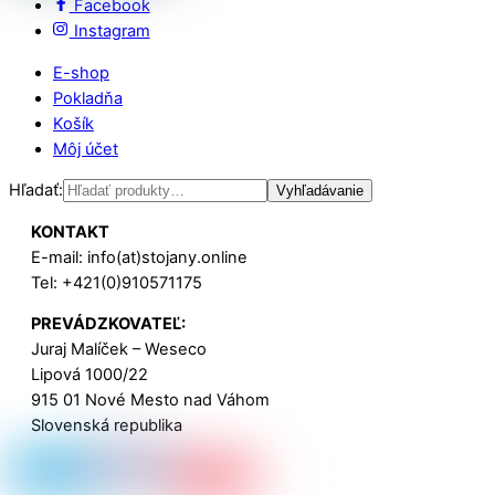
Facebook
Instagram
E-shop
Pokladňa
Košík
Môj účet
Hľadať:
Vyhľadávanie
KONTAKT
E-mail: info(at)stojany.online
Tel: +421(0)910571175
PREVÁDZKOVATEĽ:
Juraj Malíček – Weseco
Lipová 1000/22
915 01 Nové Mesto nad Váhom
Slovenská republika