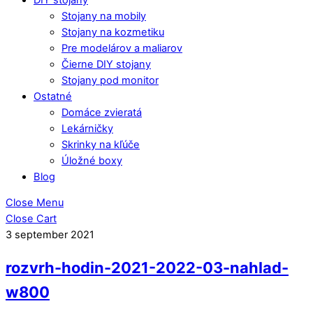
Stojany na mobily
Stojany na kozmetiku
Pre modelárov a maliarov
Čierne DIY stojany
Stojany pod monitor
Ostatné
Domáce zvieratá
Lekárničky
Skrinky na kľúče
Úložné boxy
Blog
Close Menu
Close Cart
3
september
2021
rozvrh-hodin-2021-2022-03-nahlad-
w800