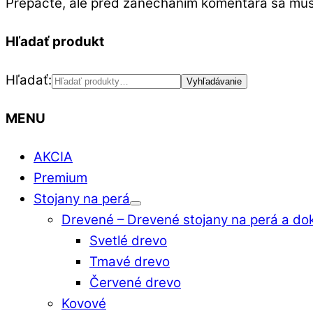
Prepáčte, ale pred zanechaním komentára sa mu
Hľadať produkt
Hľadať:
Vyhľadávanie
MENU
AKCIA
Premium
Stojany na perá
Drevené
–
Drevené stojany na perá a do
Svetlé drevo
Tmavé drevo
Červené drevo
Kovové