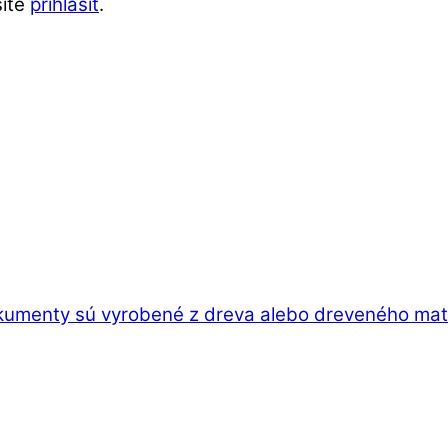
síte
prihlásiť
.
kumenty sú vyrobené z dreva alebo dreveného mater