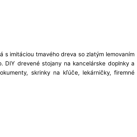
rá s imitáciou tmavého dreva so zlatým lemovaním
ovo. DIY drevené stojany na kancelárske doplnky a
kumenty, skrinky na kľúče, lekárničky, firemné