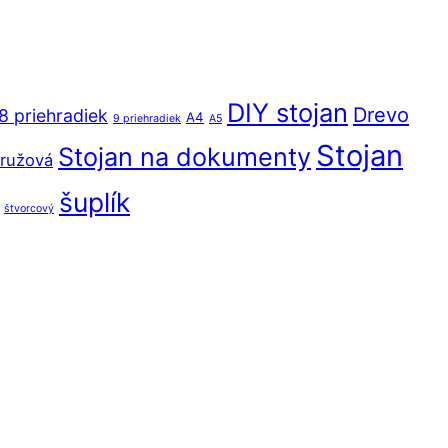
DIY stojan
Drevo
8 priehradiek
A4
9 priehradiek
A5
Stojan
Stojan na dokumenty
ružová
šuplík
štvorcový