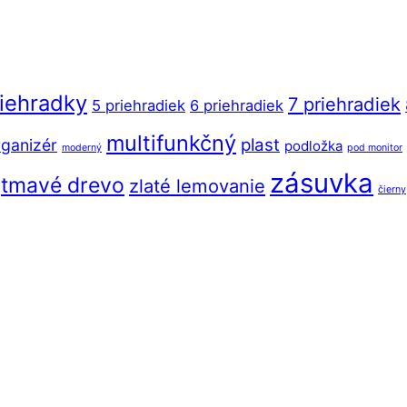
riehradky
7 priehradiek
5 priehradiek
6 priehradiek
multifunkčný
plast
ganizér
podložka
moderný
pod monitor
zásuvka
tmavé drevo
zlaté lemovanie
čierny