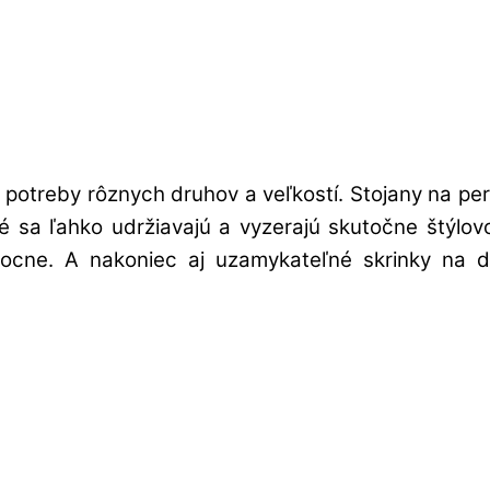
potreby rôznych druhov a veľkostí. Stojany na pe
oré sa ľahko udržiavajú a vyzerajú skutočne štýl
cne. A nakoniec aj uzamykateľné skrinky na do