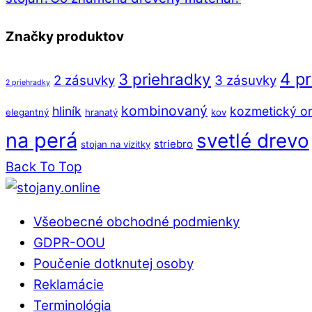
Značky produktov
4 p
3 priehradky
2 zásuvky
3 zásuvky
2 priehradky
kombinovaný
hliník
kozmetický or
elegantný
hranatý
kov
na perá
svetlé drevo
striebro
stojan na vizitky
Back To Top
Všeobecné obchodné podmienky
GDPR-OOU
Poučenie dotknutej osoby
Reklamácie
Terminológia