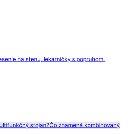
esenie na stenu, lekárničky s popruhom.
ltifunkčný stojan?
Čo znamená kombinovaný