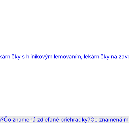
ekárničky s hliníkovým lemovaním, lekárničky na zav
n?
Čo znamená zdieľané priehradky?
Čo znamená mu