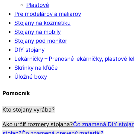
Plastové
Pre modelárov a maliarov
Stojany na kozmetiku
Stojany na mobily
Stojany pod monitor
DIY stojany
Lekárničky
–
Prenosné lekárničky, plastové l
Skrinky na kľúče
Úložné boxy
Pomocník
Kto stojany vyrába?
Ako určiť rozmery stojana?
Čo znamená DIY stoja
stojan?
Čo znamená drevený materiál?