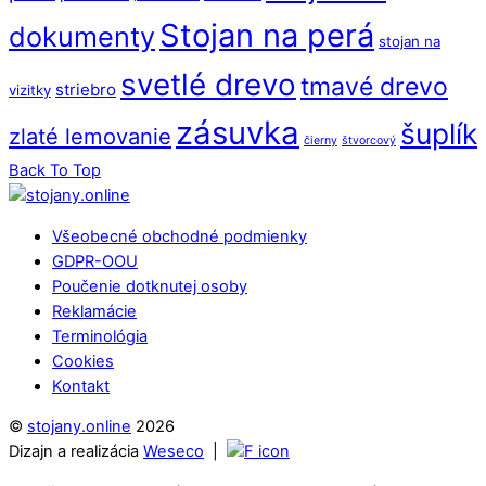
Stojan na perá
dokumenty
stojan na
svetlé drevo
tmavé drevo
striebro
vizitky
zásuvka
šuplík
zlaté lemovanie
čierny
štvorcový
Back To Top
Všeobecné obchodné podmienky
GDPR-OOU
Poučenie dotknutej osoby
Reklamácie
Terminológia
Cookies
Kontakt
©
stojany.online
2026
Dizajn a realizácia
Weseco
|