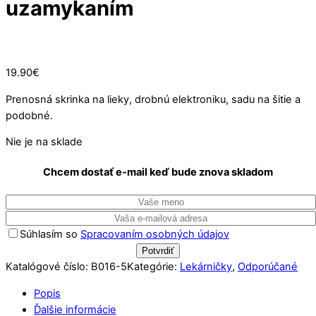
uzamykaním
Vypredané
19.90
€
Prenosná skrinka na lieky, drobnú elektroniku, sadu na šitie a
podobné.
Nie je na sklade
Chcem dostať e-mail keď bude znova skladom
Súhlasím so
Spracovaním osobných údajov
Katalógové číslo:
B016-5
Kategórie:
Lekárničky
,
Odporúčané
Popis
Ďalšie informácie