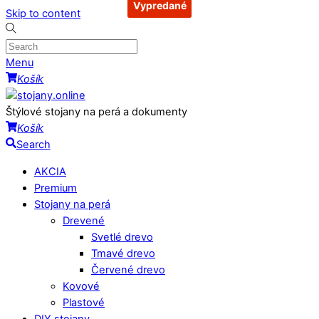
Vypredané
Vypredané
Vypredané
Vypredané
Skip to content
Menu
Košík
Štýlové stojany na perá a dokumenty
Košík
Search
AKCIA
Premium
Stojany na perá
Drevené
Svetlé drevo
Tmavé drevo
Červené drevo
Kovové
Plastové
DIY stojany