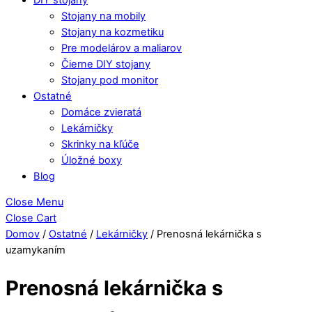
Stojany na mobily
Stojany na kozmetiku
Pre modelárov a maliarov
Čierne DIY stojany
Stojany pod monitor
Ostatné
Domáce zvieratá
Lekárničky
Skrinky na kľúče
Úložné boxy
Blog
Close Menu
Close Cart
Domov
/
Ostatné
/
Lekárničky
/ Prenosná lekárnička s
uzamykaním
Prenosná lekárnička s