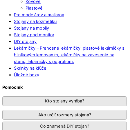
Kovové
Plastové
Pre modelárov a maliarov
Stojany na kozmetiku
Stojany na mobily
Stojany pod monitor
DIY stojany
Lekárničky
–
Prenosné lekárničky, plastové lekárničky s
hliníkovým lemovaním, lekárničky na zavesenie na
stenu, lekárničky s popruhom.
Skrinky na kľúče
Úložné boxy
Pomocník
Kto stojany vyrába?
Ako určiť rozmery stojana?
Čo znamená DIY stojan?