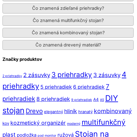
Čo znamená zdieľané priehradky?
Čo znamená multifunkčný stojan?
Čo znamená kombinovaný stojan?
Čo znamená drevený materiál?
Značky produktov
4
3 priehradky
2 zásuvky
3 zásuvky
2 priehradky
priehradky
7
5 priehradiek
6 priehradiek
DIY
priehradiek
8 priehradiek
A4
9 priehradiek
A5
stojan
Drevo
kombinovaný
hliník
elegantný
hranatý
multifunkčný
kozmetický organizér
kov
moderný
Stojan na
plast
ružová
podložka
pod monitor